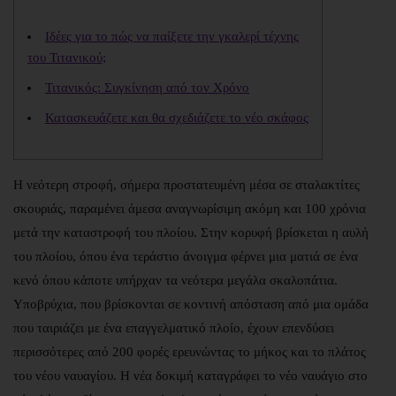
Ιδέες για το πώς να παίξετε την γκαλερί τέχνης
του Τιτανικού;
Τιτανικός: Συγκίνηση από τον Χρόνο
Κατασκευάζετε και θα σχεδιάζετε το νέο σκάφος
Η νεότερη στροφή, σήμερα προστατευμένη μέσα σε σταλακτίτες
σκουριάς, παραμένει άμεσα αναγνωρίσιμη ακόμη και 100 χρόνια
μετά την καταστροφή του πλοίου. Στην κορυφή βρίσκεται η αυλή
του πλοίου, όπου ένα τεράστιο άνοιγμα φέρνει μια ματιά σε ένα
κενό όπου κάποτε υπήρχαν τα νεότερα μεγάλα σκαλοπάτια.
Υποβρύχια, που βρίσκονται σε κοντινή απόσταση από μια ομάδα
που ταιριάζει με ένα επαγγελματικό πλοίο, έχουν επενδύσει
περισσότερες από 200 φορές ερευνώντας το μήκος και το πλάτος
του νέου ναυαγίου.
Η νέα δοκιμή καταγράφει το νέο ναυάγιο στο