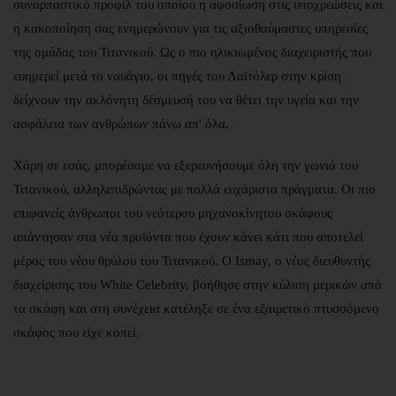
συναρπαστικό προφίλ του οποίου η αφοσίωση στις υποχρεώσεις και
η κακοποίηση σας ενημερώνουν για τις αξιοθαύμαστες υπηρεσίες
της ομάδας του Τιτανικού. Ως ο πιο ηλικιωμένος διαχειριστής που
ευημερεί μετά το ναυάγιο, οι πηγές του Λαϊτόλερ στην κρίση
δείχνουν την ακλόνητη δέσμευσή του να θέτει την υγεία και την
ασφάλεια των ανθρώπων πάνω απ' όλα.
Χάρη σε εσάς, μπορέσαμε να εξερευνήσουμε όλη την γωνιά του
Τιτανικού, αλληλεπιδρώντας με πολλά ευχάριστα πράγματα. Οι πιο
επιφανείς άνθρωποι του νεότερου μηχανοκίνητου σκάφους
απάντησαν στα νέα προϊόντα που έχουν κάνει κάτι που αποτελεί
μέρος του νέου θρύλου του Τιτανικού. Ο Ismay, ο νέος διευθυντής
διαχείρισης του White Celebrity, βοήθησε στην κύλιση μερικών από
τα σκάφη και στη συνέχεια κατέληξε σε ένα εξαιρετικό πτυσσόμενο
σκάφος που είχε κοπεί.