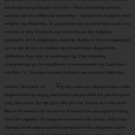
και άτομα που μετέφεραν το πλοίο – όπως μπουκάλια κρασιού,
ρολόγια και ίσως αθλητικά παπούτσια – παραμένουν πεταμένα στον
πυθμένα της θάλασσας. Το μεγαλύτερο και πιο πολυτελές πλοίο που
επιπλέει, ο νέος Τιτανικός, είχε ένα κύτος με δύο πυθμένες
χωρισμένο σε 16 αδιάβροχες καμπίνες. Καθώς οι πέντε πλημμύριζαν
για να μην θέτουν σε κίνδυνο την πλευστότητα, θεωρούνταν
αβύθιστος. Λίγο πριν τα μεσάνυχτα της 14ης Απριλίου,
συγκρούστηκε με ένα παγόβουνο νοτιοανατολικά του Cape Race,
στη Νέα Γη. Τέσσερις καμπίνες έσπασαν και το πλοίο βυθίστηκε.
Λοιπόν, θα έπρεπε να
συμβούν κάποια στιγμή, moonshine paypal αλλά και για τον τρόπο
ζωής από εμένα. Δεν θα έχετε ιδέα για τους λόγους που τόσο πολύ
θέλουν να κάνουν την ταινία του Τιτανικού για μια μηχανή στάσης.
Αυτό δεν σημαίνει ότι περίμενα να κάνουν κάτι τέτοιο, αλλά είναι
σίγουρο ότι θα φέρουν μεγάλη επιτυχία στα νέα, σύγχρονα καζίνο