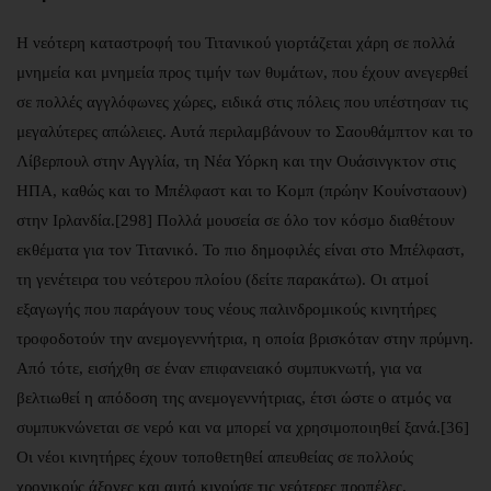
Η νεότερη καταστροφή του Τιτανικού γιορτάζεται χάρη σε πολλά
μνημεία και μνημεία προς τιμήν των θυμάτων, που έχουν ανεγερθεί
σε πολλές αγγλόφωνες χώρες, ειδικά στις πόλεις που υπέστησαν τις
μεγαλύτερες απώλειες. Αυτά περιλαμβάνουν το Σαουθάμπτον και το
Λίβερπουλ στην Αγγλία, τη Νέα Υόρκη και την Ουάσινγκτον στις
ΗΠΑ, καθώς και το Μπέλφαστ και το Κομπ (πρώην Κουίνσταουν)
στην Ιρλανδία.[298] Πολλά μουσεία σε όλο τον κόσμο διαθέτουν
εκθέματα για τον Τιτανικό. Το πιο δημοφιλές είναι στο Μπέλφαστ,
τη γενέτειρα του νεότερου πλοίου (δείτε παρακάτω). Οι ατμοί
εξαγωγής που παράγουν τους νέους παλινδρομικούς κινητήρες
τροφοδοτούν την ανεμογεννήτρια, η οποία βρισκόταν στην πρύμνη.
Από τότε, εισήχθη σε έναν επιφανειακό συμπυκνωτή, για να
βελτιωθεί η απόδοση της ανεμογεννήτριας, έτσι ώστε ο ατμός να
συμπυκνώνεται σε νερό και να μπορεί να χρησιμοποιηθεί ξανά.[36]
Οι νέοι κινητήρες έχουν τοποθετηθεί απευθείας σε πολλούς
χρονικούς άξονες και αυτό κινούσε τις νεότερες προπέλες.