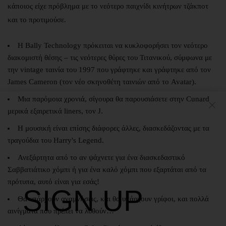
κάποιος είχε πρόβλημα με το νεότερο παιχνίδι κινήτρων τζάκποτ
και το προτιμούσε.
Η Bally Technology πρόκειται να κυκλοφορήσει τον νεότερο
διακομιστή θέσης – τις νεότερες θύρες του Τιτανικού, σύμφωνα με
την vintage ταινία του 1997 που γράφτηκε και γράφτηκε από τον
James Cameron (τον νέο σκηνοθέτη ταινιών από το Avatar).
Μια παρόμοια χρονιά, σίγουρα θα παρουσιάσετε στην Cunard
μερικά εξαιρετικά liners, τον J.
Η μουσική είναι επίσης διάφορες άλλες, διασκεδάζοντας με τα
τραγούδια του Harry's Legend.
Ανεξάρτητα από το αν ψάχνετε για ένα διασκεδαστικό
Σαββατιάτικο χόμπι ή για ένα καλό χόμπι που εξαρτάται από τα
πρότυπα, αυτό είναι για εσάς!
SIGN UP
Θα υπάρχουν αναμνήσεις, και θα υπάρχουν γρίφοι, και πολλά
αινίγματα που πρέπει να λυθούν…