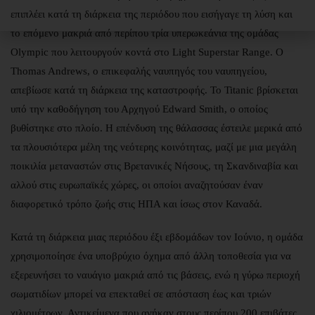
επιπλέει κατά τη διάρκεια της περιόδου που εισήγαγε τη λύση και
το επόμενο μακριά από περίπου τρία υπερωκεάνια της ομάδας
Olympic που λειτουργούν κοντά στο Light Superstar Range. Ο
Thomas Andrews, ο επικεφαλής ναυπηγός του ναυπηγείου,
απεβίωσε κατά τη διάρκεια της καταστροφής. Το Titanic βρίσκεται
υπό την καθοδήγηση του Αρχηγού Edward Smith, ο οποίος
βυθίστηκε στο πλοίο. Η επένδυση της θάλασσας έστειλε μερικά από
τα πλουσιότερα μέλη της νεότερης κοινότητας, μαζί με μια μεγάλη
ποικιλία μεταναστών στις Βρετανικές Νήσους, τη Σκανδιναβία και
αλλού στις ευρωπαϊκές χώρες, οι οποίοι αναζητούσαν έναν
διαφορετικό τρόπο ζωής στις ΗΠΑ και ίσως στον Καναδά.
Κατά τη διάρκεια μιας περιόδου έξι εβδομάδων τον Ιούνιο, η ομάδα
χρησιμοποίησε ένα υποβρύχιο όχημα από άλλη τοποθεσία για να
εξερευνήσει το ναυάγιο μακριά από τις βάσεις, ενώ η γύρω περιοχή
σωματιδίων μπορεί να επεκταθεί σε απόσταση έως και τριών
χιλιομέτρων. Αντικείμενα που ανήκαν στους περίπου 200 επιβάτες