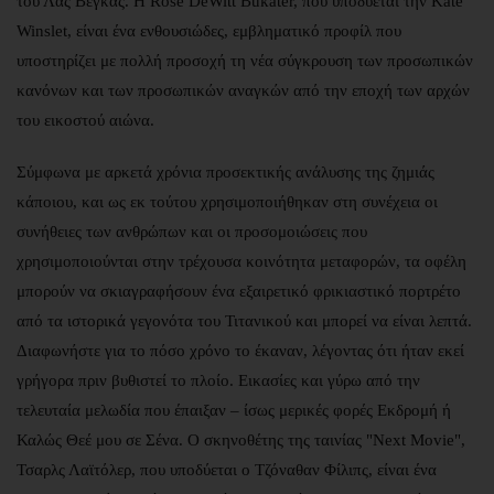
του Λας Βέγκας. Η Rose DeWitt Bukater, που υποδύεται την Kate
Winslet, είναι ένα ενθουσιώδες, εμβληματικό προφίλ που
υποστηρίζει με πολλή προσοχή τη νέα σύγκρουση των προσωπικών
κανόνων και των προσωπικών αναγκών από την εποχή των αρχών
του εικοστού αιώνα.
Σύμφωνα με αρκετά χρόνια προσεκτικής ανάλυσης της ζημιάς
κάποιου, και ως εκ τούτου χρησιμοποιήθηκαν στη συνέχεια οι
συνήθειες των ανθρώπων και οι προσομοιώσεις που
χρησιμοποιούνται στην τρέχουσα κοινότητα μεταφορών, τα οφέλη
μπορούν να σκιαγραφήσουν ένα εξαιρετικό φρικιαστικό πορτρέτο
από τα ιστορικά γεγονότα του Τιτανικού και μπορεί να είναι λεπτά.
Διαφωνήστε για το πόσο χρόνο το έκαναν, λέγοντας ότι ήταν εκεί
γρήγορα πριν βυθιστεί το πλοίο. Εικασίες και γύρω από την
τελευταία μελωδία που έπαιξαν – ίσως μερικές φορές Εκδρομή ή
Καλώς Θεέ μου σε Σένα. Ο σκηνοθέτης της ταινίας "Next Movie",
Τσαρλς Λαϊτόλερ, που υποδύεται ο Τζόναθαν Φίλιπς, είναι ένα