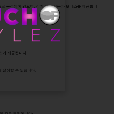
로 구성되어 있으며, 각기 다른 기능과 보너스를 제공합니
스가 제공됩니다.
 설정할 수 있습니다.
의 주요 특징입니다: