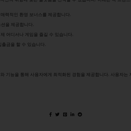
 매력적인 환영 보너스를 제공합니다.
 옵션을 제공합니다.
언제 어디서나 게임을 즐길 수 있습니다.
입출금을 할 수 있습니다.
드와 기능을 통해 사용자에게 최적화된 경험을 제공합니다. 사용자는 