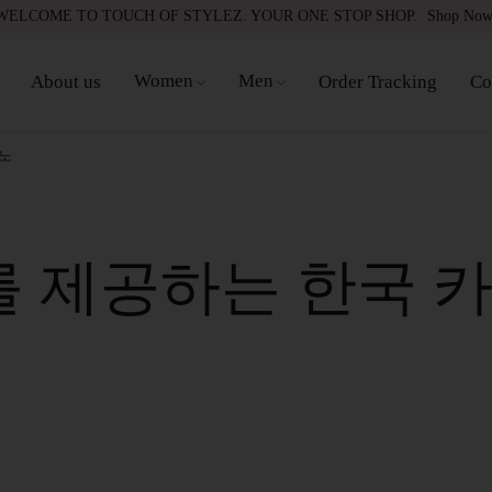
WELCOME TO TOUCH OF STYLEZ. YOUR ONE STOP SHOP.
Shop No
Women
Men
About us
Order Tracking
Co
지노
를 제공하는 한국 