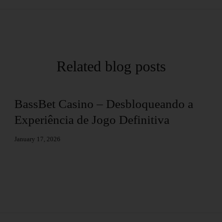
Related blog posts
BassBet Casino – Desbloqueando a
Experiência de Jogo Definitiva
January 17, 2026