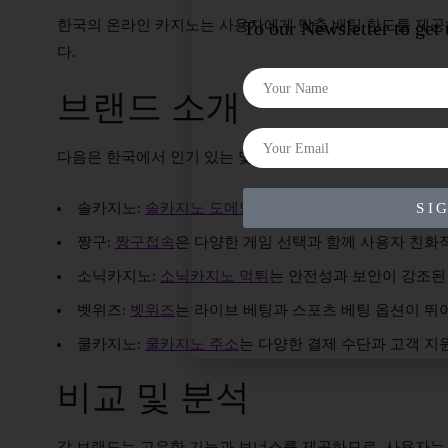
To our Newsletter to get
한국의 온라인 카지노는 사용자에게 맞춤 배팅 한도를 제공
다.
브랜드 소개
다음은 한국에서 인기 있는 몇 가지 온라인 카지노 브랜드입
SI
솔카지노
:
솔카지노 도메인
에서 제공되는 다양한 슬롯 
짱구
:
짱구접속
은 다양한 게임 선택과 함께 사용자 친화
소닉카지노
:
소닉카지노 먹튀
는 안전성과 보안이 강조된
벳위즈
:
벳위즈
는 라이브 베팅과 스포츠 베팅 옵션이 뛰
쿨카지노
:
쿨카지노 주소
는 다양한 결제 수단과 고객 지
비교 및 분석
각 브랜드는 고유한 기능과 보너스를 제공하므로, 사용자는 