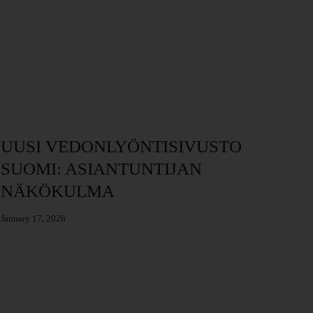
UUSI VEDONLYÖNTISIVUSTO
Me
SUOMI: ASIANTUNTIJAN
O
NÄKÖKULMA
Janu
January 17, 2026