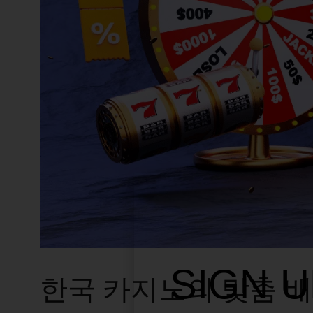
SIGN 
한국 카지노의 맞춤 배