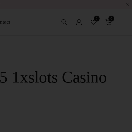
w
0
0
ntact
 1xslots Casino