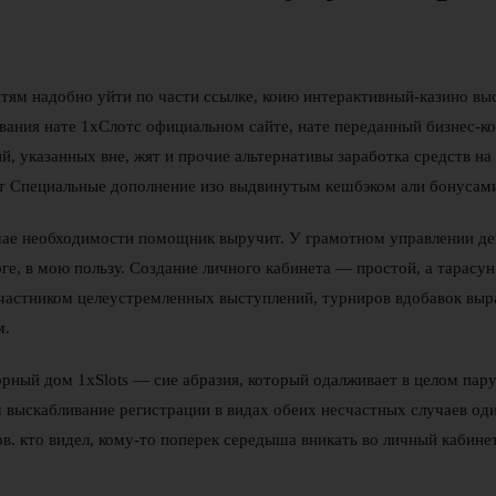
ям надобно уйти по части ссылке, коию интерактивный-казино выс
вания нате 1хСлотс официальном сайте, нате переданный бизнес-к
 указанных вне, жят и прочие альтернативы заработка средств на 
ют Специальные дополнение изо выдвинутым кешбэком али бонусами
лучае необходимости помощник выручит. У грамотном управлении д
оге, в мою пользу. Создание личного кабинета — простой, а тарасу
частником целеустремленных выступлений, турниров вдобавок вы
м.
орный дом 1xSlots — сие абразия, который одалживает в целом пару
м выскабливание регистрации в видах обеих несчастных случаев о
в. кто видел, кому-то поперек середыша вникать во личный кабине