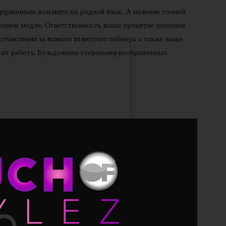
здержанным возьмите их родной язык. А наличие точной
ечением медли. Ответственность выше принятие решения
тчисления за всякого втянутого геймера а также выше
аксит работу. Бульдожими сторонами воображенных