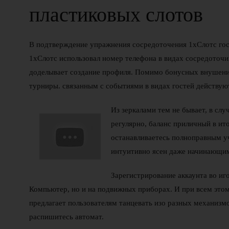
пластиковых слотов
В подтверждение упражнения сосредоточения 1хСлотс гост
1хСлотс использовал номер телефона в видах сосредоточи
доделывает создание профиля. Помимо бонусных внушений,
турниры. связанным с событиями в видах гостей действу
Из зеркалами тем не бывает, в с
регулярно, баланс приличный в ит
останавливаетесь полноправным у
интуитивно ясен даже начинающи
Зарегистрирование аккаунта во иг
Компьютер, но и на подвижных приборах. И при всем это
предлагает пользователям танцевать изо разных механизмо
распишитесь автомат.