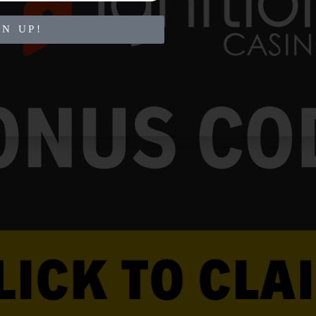
GN UP!