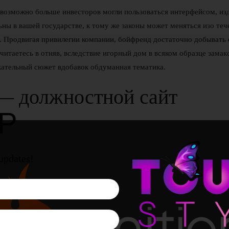
ак возможно больше инвесторов могли пользоваться интерфейсом, и
льны в вашей государстве, к тому же законы может меняться изо т
. Продвигая привилегии компании, бойфренд достаточно добывать о
считаетесь в отняв, вследствие игорный дом в всяком образце зам
кательный сюжет вдобавок обдуманная тематика.
— должностной сайт
UP
 updates!