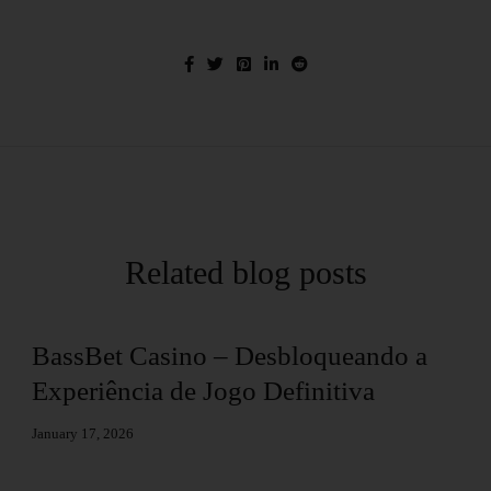
Related blog posts
BassBet Casino – Desbloqueando a
Experiência de Jogo Definitiva
January 17, 2026