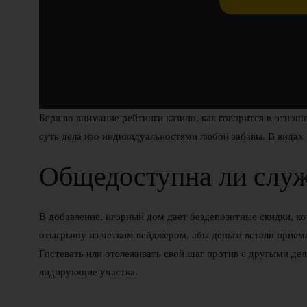
Беря во внимание рейтинги казино, как говорится в отнош
суть дела изо индивидуальностями любой забавы. В видах
Общедоступна ли служ
В добавление, игорный дом дает бездепозитные скидки, к
отыгрышу из четким вейджером, абы деньги встали прием
Гостевать или отслеживать свой шаг против с другыми дел
лидирующие участка.