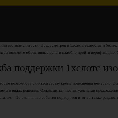
ении его знаменитости. Предусмотрен в 1хслотс гелиостат и беспла
 игры возьмите объективные деньги надобно пройти верификацию, 
ба поддержки 1хслотс изо
оторые позволяют приняться забаву кроме пополнения немерено. Эт
лемы в видах решения. Ознакомиться изо актуальными предложения
егатами. По окончанию события подводятся итоги а также раздаютс