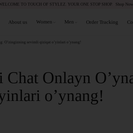
WELCOME TO TOUCH OF STYLEZ. YOUR ONE STOP SHOP.
Shop No
Women
Men
About us
Order Tracking
Co
: O’zingizning sevimli qiziqat o’yinlari o’ynang!
i Chat Onlayn O’yn
’yinlari o’ynang!