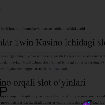
i.
 bo’lishni, ko’p bonuslar va maxsus tajribani tashkil etadi!
ar 1win Kasino ichidagi slo
 esa sizga qulay o’yinlar uchun eng yaxshi ko’proq tashkil etilgan xiz
alar mavjud. Misol uchun, slot o’yinlari ichidagi bonuslar sizning o’yi
r va foydalanish tugmalari talab
1win uz
etadi.
o orqali slot o’yinlari
UP
oq va tarqalomli qilib o’ynay olasiz. Har bir slot o’yini muzikasiz va ra
 mobil versiyasida, siz sifatli bonuslar va promosiyalar to’g’risidagi f