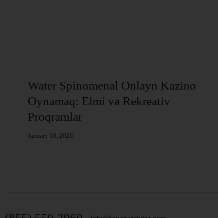
ı
Water Spinomenal Onlayn Kazino
Oynamaq: Elmi və Rekreativ
Proqramlar
January 18, 2026
(855) 550-2960