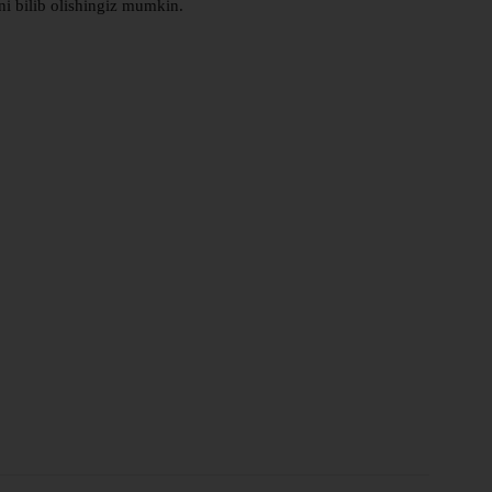
ini bilib olishingiz mumkin.