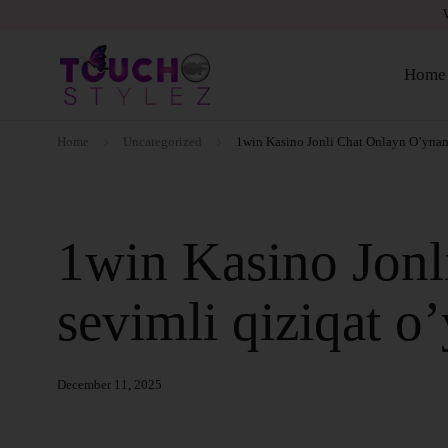
Home
Home
Uncategorized
1win Kasino Jonli Chat Onlayn O’ynang
1win Kasino Jonl
sevimli qiziqat o
December 11, 2025