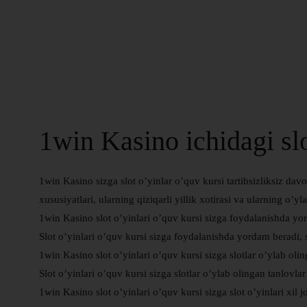
1win Kasino ichidagi slo
1win Kasino sizga slot o’yinlar o’quv kursi tartibsizliksiz dav
xususiyatlari, ularning qiziqarli yillik xotirasi va ularning o’
1win Kasino slot o’yinlari o’quv kursi sizga foydalanishda yorda
Slot o’yinlari o’quv kursi sizga foydalanishda yordam beradi, sl
1win Kasino slot o’yinlari o’quv kursi sizga slotlar o’ylab olin
Slot o’yinlari o’quv kursi sizga slotlar o’ylab olingan tanlovla
1win Kasino slot o’yinlari o’quv kursi sizga slot o’yinlari xil 