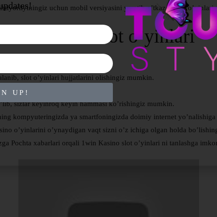
 updates!
tiyorliyiningiz uchun mobil versiyasini yaratib o’tkazdi, slot o’yinlari 
1win Kasino slot o’yinlari
asino
eng muhim emas.
nib, slot o’yinlari hujjatlarini olishingiz mumkin.
rmalar mavjud emas.
GN UP!
’lib, sizlar keyinroq keyin hammasi ko’rishingiz mumkin.
zning kompyuteringizda ya smartfoningizda doimiy internet yo’nalishiga 
sino o’yinlarini o’ynaydigan vaqt sizni o’z ichiga olgan holda bo’lishi
izga
Pochta xabarlari orqali 1win Kasino slot o’yinlari
ni tanlashga imkon