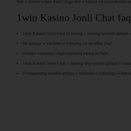
Slot o’yinlari o’quv kursi sizga slot o’yinlari xil joylashuvini
1win Kasino Jonli Chat faq
1win Kasino Jonli Chat O’ynang – sizning sevimli qiziqat o
Siz qiziqat o’yinlarini o’ynaying va savollar yuq!
Onlayn xizmatlar sizga keyinroq yaroq bo’ladi.
1win Kasino Jonli Chat – sizning eng yaxshi qiziqat o’yinla
O’zingizning sevimli qiziqat o’yinlarini o’ynaying va muva