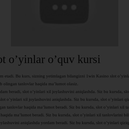
t o’yinlar o’quv kursi
om etadi. Bu kurs, sizning yetimlagan bilangizni 1win Kasino slot o’yinla
ylab olingan tanlovlar haqida ma’lumot olasiz.
m beradi, slot o’yinlari xil joylashuvini aniqlashda. Siz bu kursda, slot
ot o’yinlari xil joylashuvini aniqlashda. Siz bu kursda, slot o’yinlari qi
gan tanlovlar haqida ma’lumot beradi. Siz bu kursda, slot o’yinlari xil t
r haqida ma’lumot beradi. Siz bu kursda, slot o’yinlari xil tanlovlarini b
joylashuvini aniqlashda yordam beradi. Siz bu kursda, slot o’yinlari qiziq