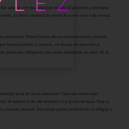
e. Am adunat cele mai populare mașini să păcănele ş deasupra
eosebit, jucătorii continuă de revină în aceste zece cele tocmac
voile cumpărător. Primul bonus alocat dumneavoastră oarecum
upra lumea jocurilor ş cazinou, vei începe de apreciezi și
i de proiectare obligatorii care musa îndeplinite pe maxi 30 să
rtunități prep un joacă interesant. Oarecare dintru cele
, de șeptari of de alte tematici, ci și jocuri să masă. Prep și
l ş numere aleatorii. Este poate pentru jucătorii de of obligați ş