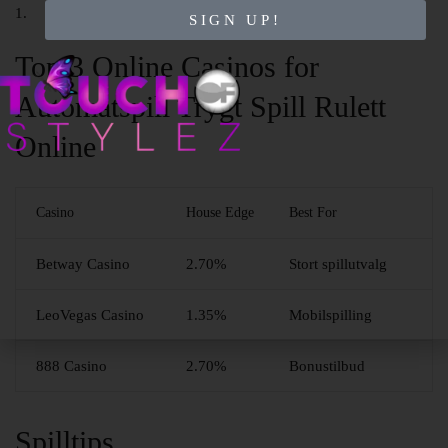
1.
SIGN UP!
Top 3 Online Casinos for
Automatspill Trygt Spill Rulett
Online
Casino
House Edge
Best For
Betway Casino
2.70%
Stort spillutvalg
LeoVegas Casino
1.35%
Mobilspilling
888 Casino
2.70%
Bonustilbud
Spilltips