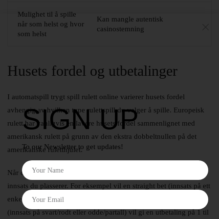
Mulighet til å spille
Kan mangle autentisk
når som helst og hvor
casinostemning
som helst
Husets fordel og utbetalinger
I automatspill trygt spill rulett online varierer husets fordel
SIGN UP
avhengig av hvilken type rulettspill du velger å spille. Europeisk
rulett har vanligvis en lavere husets fordel sammenlignet med
amerikansk rulett på grunn av den ekstra dobbeltnullen på det
To our Newsletter to get updates!
amerikanske ruletthjulet.
Når det gjelder utbetalinger, varierer det basert på hvilken type
innsats du plasserer. For eksempel vil en straight bet (innsats på ett
enkelt tall) gi en utbetaling på 35 til 1, mens en even money bet
(innsats på svart/rodt eller odde/partall) vil gi en utbetaling på 1 til