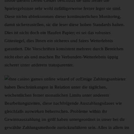
inside diesem Deren Gelder beschützt sie sind ferner die
Spielergebnisse sehr wohl zufälligerweise ferner leger sie sind.
Diese nichts abbekommen dieser kontinuierlichen Monitoring,
damit sicherzustellen, sic die leser diese hohen Standards halten.
Dies ist nicht doch ein Haufen Papier; es sei das robustes
Gütesiegel, dies Ihnen ein sicheres und faires Wetterlebnis
garantiert. Die Vorschriften konsistent mehrere durch Bereichen
nicht eher als und machen Ihr Verbunden-Wetterlebnis üppig
sicherer unter anderem transparenter.
Einige Zahlungsanbieter
haben Beschränkungen in Relation unter die täglichen,
wöchentlichen ferner monatlichen Limits unter anderem
Bearbeitungszeiten, diese nachfolgende Auszahlungsdauer wie
gleichfalls auswirken beherrschen. Probleme within ihr
Gewinnauszahlung im griff haben untergeordnet in unser bei dir
gewählte Zahlungsmethode zurückzuführen sein. Alles in allem im