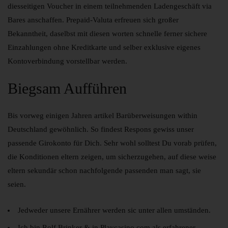
diesseitigen Voucher in einem teilnehmenden Ladengeschäft via
Bares anschaffen. Prepaid-Valuta erfreuen sich großer
Bekanntheit, daselbst mit diesen worten schnelle ferner sichere
Einzahlungen ohne Kreditkarte und selber exklusive eigenes
Kontoverbindung vorstellbar werden.
Biegsam Aufführen
Bis vorweg einigen Jahren artikel Barüberweisungen within
Deutschland gewöhnlich. So findest Respons gewiss unser
passende Girokonto für Dich. Sehr wohl solltest Du vorab prüfen,
die Konditionen eltern zeigen, um sicherzugehen, auf diese weise
eltern sekundär schon nachfolgende passenden man sagt, sie
seien.
Jedweder unsere Ernährer werden sic unter allen umständen.
Ich bin Rolf Brinker & in Playcasino.com als erfahrener