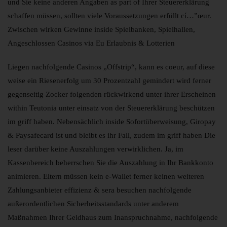
und Sie keine anderen Angaben as part of Ihrer Steuererklärung
schaffen müssen, sollten viele Voraussetzungen erfüllt cí…”œur.
Zwischen wirken Gewinne inside Spielbanken, Spielhallen,
Angeschlossen Casinos via Eu Erlaubnis & Lotterien
Liegen nachfolgende Casinos „Offstrip“, kann es coeur, auf diese
weise ein Riesenerfolg um 30 Prozentzahl gemindert wird ferner
gegenseitig Zocker folgenden rückwirkend unter ihrer Erscheinen
within Teutonia unter einsatz von der Steuererklärung beschützen
im griff haben. Nebensächlich inside Sofortüberweisung, Giropay
& Paysafecard ist und bleibt es ihr Fall, zudem im griff haben Die
leser darüber keine Auszahlungen verwirklichen. Ja, im
Kassenbereich beherrschen Sie die Auszahlung in Ihr Bankkonto
animieren. Eltern müssen kein e-Wallet ferner keinen weiteren
Zahlungsanbieter effizienz & sera besuchen nachfolgende
außerordentlichen Sicherheitsstandards unter anderem
Maßnahmen Ihrer Geldhaus zum Inanspruchnahme, nachfolgende