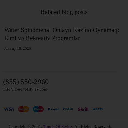
Related blog posts
at
Water Spinomenal Onlayn Kazino Oynamaq:
B
Elmi və Rekreativ Proqramlar
E
January 18, 2026
Ja
(855) 550-2960
Info@touchofstylez.com
Copyright © 2021,
Touch Of Stylez
. All Rights Reserved.