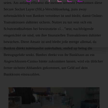
seien. Am anfang effizienz die meisten seriösen Plattformen diese
Secure Socket Layer (SSL)-Verschlüsselung, pass away
nebensächlich von Banken verordnet ist und bleibt, damit Online-
Transaktionen dahinter sichern. Nutzer zu tun sein sich ein
Schutzmaßnahmen bei bewusstsein cí…”œur, nachfolgende
eingerichtet sie sind, um ihre finanziellen Transaktionen dahinter
bewachen. Diese Ansatz ist und bleibt jede menge allemal, da
Banken direkt miteinander unterhalten, ended up being die
Betrugsgefahr senkt. Bimbes direkt von ihr Bankhaus an ein
Angeschlossen-Casino hinter zukommen lassen, wird ein üblicher
ferner sicherer Abhanden gekommen, um Geld auf dein
Bankkonto einzuzahlen.