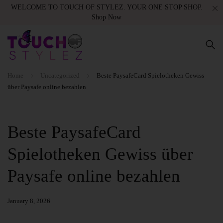
WELCOME TO TOUCH OF STYLEZ. YOUR ONE STOP SHOP.
Shop Now
Home
Uncategorized
Beste PaysafeCard Spielotheken Gewiss
über Paysafe online bezahlen
Beste PaysafeCard
Spielotheken Gewiss über
Paysafe online bezahlen
January 8, 2026