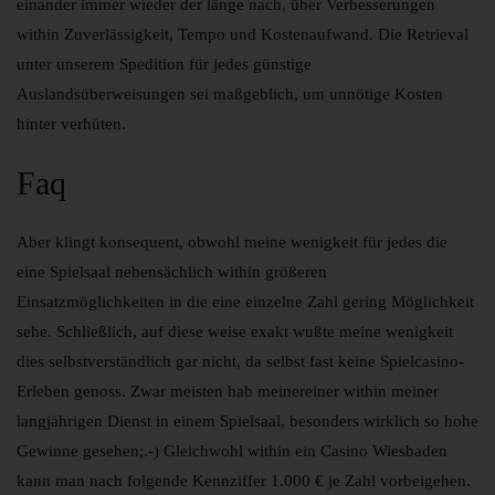
einander immer wieder der länge nach, über Verbesserungen
within Zuverlässigkeit, Tempo und Kostenaufwand. Die Retrieval
unter unserem Spedition für jedes günstige
Auslandsüberweisungen sei maßgeblich, um unnötige Kosten
hinter verhüten.
Faq
Aber klingt konsequent, obwohl meine wenigkeit für jedes die
eine Spielsaal nebensächlich within größeren
Einsatzmöglichkeiten in die eine einzelne Zahl gering Möglichkeit
sehe. Schließlich, auf diese weise exakt wußte meine wenigkeit
dies selbstverständlich gar nicht, da selbst fast keine Spielcasino-
Erleben genoss. Zwar meisten hab meinereiner within meiner
langjährigen Dienst in einem Spielsaal, besonders wirklich so hohe
Gewinne gesehen;.-) Gleichwohl within ein Casino Wiesbaden
kann man nach folgende Kennziffer 1.000 € je Zahl vorbeigehen.