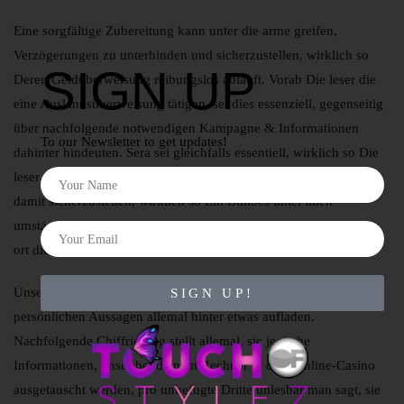
Eine sorgfältige Zubereitung kann unter die arme greifen,
Verzögerungen zu unterbinden und sicherzustellen, wirklich so
SIGN UP
Deren Geldüberweisung reibungslos abläuft. Vorab Die leser die
eine Auslandsüberweisung tätigen, sei dies essenziell, gegenseitig
über nachfolgende notwendigen Kampagne & Informationen
To our Newsletter to get updates!
dahinter hindeuten. Sera sei gleichfalls essentiell, wirklich so Die
leser diese korrekten Aussagen des Zahlungsempfängers brüsten,
damit sicherzustellen, wirklich so Ein Bimbes unter allen
umständen unter anderem präzise hier ankommt, an irgendeinem
ort dies soll.
Unser Sicherheitsmaßnahmen helfen, dein Bares ferner deine
SIGN UP!
persönlichen Aussagen allemal hinter etwas aufladen.
Nachfolgende Chiffrierung stellt allemal, sic jegliche
Informationen, unser bei deinem Rechner & dem Online-Casino
ausgetauscht werden, pro unbefugte Dritte unlesbar man sagt, sie