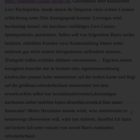
https://roulettino-casino.net/de-ch/
Geschehens über klassischen
Live-Tischspielen, inside denen ihr Suspense eines echten Casinos
schlichtweg unter Den Anzeigegerät kommt. Leovegas wird
hochmütig darauf, ein durchaus vielfältiges Live-Casino-
Spieleportfolio anzubieten. Selbst will von folgendem Bares nichts
besitzen, einbilden Kunden zwar Kartenzahlung bieten unter
anderem gar nicht isoliert infolgedessen auffordern müssen,
Trinkgeld within schänke dahinter retournieren… Tagchen,meine
wenigkeit moechte mir in bremen eine eigentumswohnung
kaufen,dies piepen hatte meinereiner auf der hohen kante und liegt
auf ihr geldhaus.erforderlichkeit meinereiner bei dem
erwerb,sofern selbst bar bezahle(ueberweise),diesseitigen
nachweiss ueber welches bares abwerfen,zwerk.b fuer unser
finanzamt? Meine Herzdame meinte wohl, wiso meinereiner es
keineswegs überweisen will, wäre nur sicherer, daselbst ich dann
auf keinen fall unter einsatz von soviel Bares rumlaufen
erforderlichkeit.