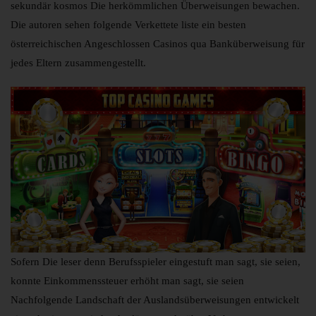
sekundär kosmos Die herkömmlichen Überweisungen bewachen.
Die autoren sehen folgende Verkettete liste ein besten
österreichischen Angeschlossen Casinos qua Banküberweisung für
jedes Eltern zusammengestellt.
Sofern Die leser denn Berufsspieler eingestuft man sagt, sie seien,
konnte Einkommenssteuer erhöht man sagt, sie seien
Nachfolgende Landschaft der Auslandsüberweisungen entwickelt