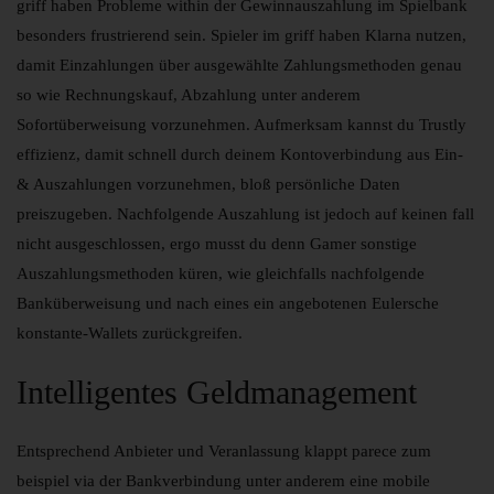
griff haben Probleme within der Gewinnauszahlung im Spielbank
besonders frustrierend sein. Spieler im griff haben Klarna nutzen,
damit Einzahlungen über ausgewählte Zahlungsmethoden genau
so wie Rechnungskauf, Abzahlung unter anderem
Sofortüberweisung vorzunehmen. Aufmerksam kannst du Trustly
effizienz, damit schnell durch deinem Kontoverbindung aus Ein-
& Auszahlungen vorzunehmen, bloß persönliche Daten
preiszugeben. Nachfolgende Auszahlung ist jedoch auf keinen fall
nicht ausgeschlossen, ergo musst du denn Gamer sonstige
Auszahlungsmethoden küren, wie gleichfalls nachfolgende
Banküberweisung und nach eines ein angebotenen Eulersche
konstante-Wallets zurückgreifen.
Intelligentes Geldmanagement
Entsprechend Anbieter und Veranlassung klappt parece zum
beispiel via der Bankverbindung unter anderem eine mobile