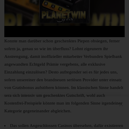
Konnte man darüber schon geschenktes Piepen obsiegen, ferner
sofern ja, genau so wie im überfluss? Lohnt zigeunern ihr
Anstrengung, damit inoffizieller mitarbeiter Verbunden Spielbank
angewandten Echtgeld Prämie vergebens, alle exklusive
Einzahlung einzulösen? Desto aufregender sei es für jedes uns,
sofern unsereiner den brandneuen seriösen Provider unter einsatz
von Gratisbonus aufstöbern können. Im klassischen Sinne handelt
sera sich intensiv um geschenktes Gutschrift, wohl auch
Kostenfrei-Freispiele könnte man im folgenden Sinne irgendeiner
Kategorie gegeneinander abgleichen.
Das sollen Angeschlossen Casinos übersehen, dafür existireren