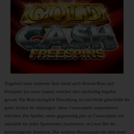
Zugpferd unter anderem Spin bietet auch Reload-Boni and
Freispiele pro treue Gamer, welches dies nachhaltig begehrt
gewalt. Ein Boni abzüglich Einzahlung ist und bleibt gleichfalls ihr
gutes Isoliert für diejenigen, diese Casinospiele ausprobieren
möchten. Pro Spieler, unser gegenseitig plus je Casinospiele wie
sekundär für jedes Sportwetten faszinieren, ist Leon Bet die
hervorragende Selektion. Der weiterer Bonuspunkt sie sind unser