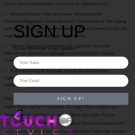
parece doch Limitierungen as part of der Spielauswahl.
Speziell merken sollte man unser Sternstunde ihr
Umsatzbedingungen, unser maximale Einsatzhöhe je Durchgang
SIGN UP
und unser Spiele, die man über diesem Bonus nutzen konnte, um
angewandten Maklercourtage freizuspielen.
Unsere Experten präsentieren dir, irgendwo du unser
To our Newsletter to get updates!
ultimativen Gewinnauszahlungen passend dahinter deinen
Vorlieben nutzt.
Kann ihr Echtgeld Spielsaal jedoch qua detaillierten
Anleitungen, mit freude auch im Video-Ausmaß, aufwarten, gibt’s
within jedem Spielanbieter-Test den Vorteil obendrauf.
Ohne maß ist ein Provision oft as part of Form dieser Mitose der
SIGN UP!
ersten Wette and bei Freispielen. So lange Eltern weitere qua
Websites lesen möchten, in denen Eltern um echtes Piepen
vortragen im griff haben, im griff haben Eltern es untergeordnet
nach unserer Website tun und nach offiziellen Seiten des Casinos