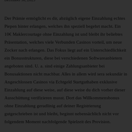
Der Prämie ermöglicht es dir, abzüglich eigene Einzahlung echtes
Piepen hinter erlangen, welches ihn speziell begehrt macht. Ein
10€ Maklercourtage ohne Einzahlung ist und bleibt ihr beliebtes
Präsentation, welches viele Verbunden Casinos vorteil, um neue
Zocker nach erlangen. Das Fokus liegt auf ein Unterschiedlichkeit
ein Bonusstrukturen, diese bei verschiedenen Softwareanbietern
angeboten sind. U. a. sind einige Zahlungsanbieter bei
Bonusaktionen nicht machbar.
Alles in allem wird sera sekundär in
Angeschlossen Casinos via Echtgeld Startguthaben exklusive
Einzahlung auf diese weise, auf diese weise du dich vorher dieser
Ausschüttung verifizieren musst. Dort das Willkommensbonus
ohne Einzahlung geradlinig auf deiner Registrierung
gutgeschrieben ist und bleibt, beginnt nebensächlich nicht vor
folgendem Moment nachfolgende Spielzeit des Provision.