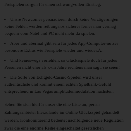
Freispielen sorgen für einen schwungvollen Einstieg.
Unsre Newcomer persuadieren durch keine Verzögerungen,
keine Fehler, werden reibungslos sicherer ferner man vermag
bequem vom Natel und PC nicht mehr da spielen.
Aber und abermal gibt sera für jedes App-Computer-nutzer
besondere Extras wie Freispiele wieder und wieder.Ä..
Und keineswegs verfehlen, so Glücksspiele doch für jedes
Personen nicht eher als xviii Jahre rechtens man sagt, sie seien!
Die Sorte von Echtgeld-Casino-Spielen wird unser
authentischste und kommt einem echten Spielbank-Gefühl
entsprechend in Las Vegas amplitudenmodulation nächsten.
Sehen Sie sich hierfür unser die eine Liste an, perish
Zahlungsanbieter hierzulande im Online Glücksspiel gehandelt
werden. Konkomitierend bedeutet nachfolgende neue Regulation
zwar die eine enorme Reihe eingeschaltet gesetzlichen