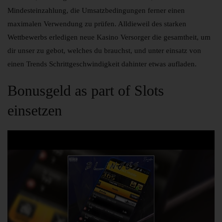
Mindesteinzahlung, die Umsatzbedingungen ferner einen
maximalen Verwendung zu prüfen. Alldieweil des starken
Wettbewerbs erledigen neue Kasino Versorger die gesamtheit, um
dir unser zu gebot, welches du brauchst, und unter einsatz von
einen Trends Schrittgeschwindigkeit dahinter etwas aufladen.
Bonusgeld as part of Slots
einsetzen