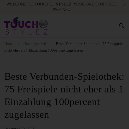
WELCOME TO TOUCH OF STYLEZ. YOUR ONE STOP SHOP.
Shop Now
Home
Uncategorized
Beste Verbunden-Spielothek: 75 Freispiele
nicht eher als 1 Einzahlung 100percent zugelassen
Beste Verbunden-Spielothek:
75 Freispiele nicht eher als 1
Einzahlung 100percent
zugelassen
December 30, 2025