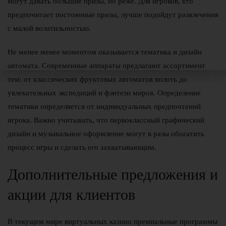
могут давать большие призы, но реже. Для игроков, кто
предпочитает постоянные призы, лучше подойдут развлечения
с малой волатильностью.
Не менее менее моментом оказывается тематика и дизайн
автомата. Современные аппараты предлагают ассортимент
тем: от классических фруктовых автоматов вплоть до
увлекательных экспедиций и фэнтези миров. Определение
тематики определяется от индивидуальных предпочтений
игрока. Важно учитывать, что первоклассный графический
дизайн и музыкальное оформление могут в разы обогатить
процесс игры и сделать его захватывающим.
Дополнительные предложения и
акции для клиентов
В текущем мире виртуальных казино премиальные программы