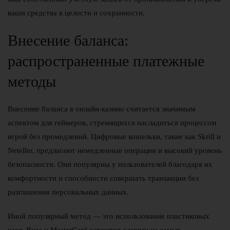
ваши средства в целости и сохранности.
Внесение баланса:
распространенные платежные
методы
Внесение баланса в онлайн-казино считается значимым
аспектом для геймеров, стремящихся насладиться процессом
игрой без промедлений. Цифровые кошельки, такие как Skrill и
Neteller, предлагают немедленные операции и высокий уровень
безопасности. Они популярны у пользователей благодаря их
комфортности и способности совершать транзакции без
разглашения персональных данных.
Иной популярный метод — это использование пластиковых