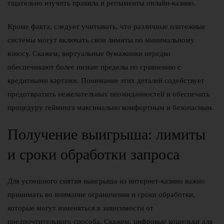
тщательно изучить правила и регламенты онлайн-казино.
Кроме факта, следует учитывать, что различные платежные
системы могут включать свои лимиты по минимальному
взносу. Скажем, виртуальные бумажники нередко
обеспечивают более низкие пределы по сравнению с
кредитными картами. Понимание этих деталей содействует
предотвратить нежелательных неожиданностей и обеспечить
процедуру гейминга максимально комфортным и безопасным.
Получение выигрыша: лимиты
и сроки обработки запроса
Для успешного снятия выигрыша из интернет-казино важно
принимать во внимание ограничения и сроки обработки,
которые могут изменяться в зависимости от
предпочтительного способа. Скажем, цифровые кошельки для