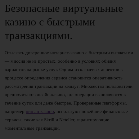
Безопасные виртуальные
казино с быстрыми
транзакциями.
Отыскать доверенное интернет-казино с быстрыми выплатами
— миссия не из простых, особенно в условиях обилия
вариантов на рынке услуг. Одним из ключевых аспектов в
процессе определения сервиса становится оперативность
рассмотрения транзакций на кэшаут. Множество пользователи
предпочитают онлайн-казино, где операции выполняются в
течение суток или даже быстрее. Проверенные платформы,
например
пин ап казино
, используют новейшие финансовые
сервисы, такие как Skrill и Neteller, гарантирующие
моментальные транзакции.