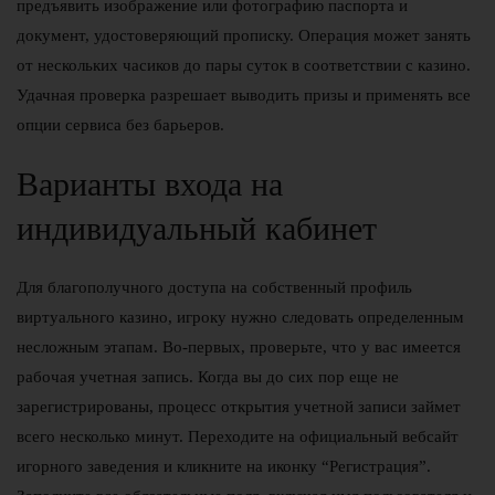
предъявить изображение или фотографию паспорта и
документ, удостоверяющий прописку. Операция может занять
от нескольких часиков до пары суток в соответствии с казино.
Удачная проверка разрешает выводить призы и применять все
опции сервиса без барьеров.
Варианты входа на
индивидуальный кабинет
Для благополучного доступа на собственный профиль
виртуального казино, игроку нужно следовать определенным
несложным этапам. Во-первых, проверьте, что у вас имеется
рабочая учетная запись. Когда вы до сих пор еще не
зарегистрированы, процесс открытия учетной записи займет
всего несколько минут. Переходите на официальный вебсайт
игорного заведения и кликните на иконку “Регистрация”.