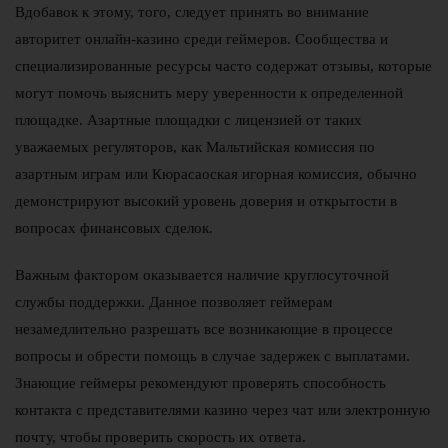
Вдобавок к этому, того, следует принять во внимание
авторитет онлайн-казино среди геймеров. Сообщества и
специализированные ресурсы часто содержат отзывы, которые
могут помочь выяснить меру уверенности к определенной
площадке. Азартные площадки с лицензией от таких
уважаемых регуляторов, как Мальтийская комиссия по
азартным играм или Кюрасаоская игорная комиссия, обычно
демонстрируют высокий уровень доверия и открытости в
вопросах финансовых сделок.
Важным фактором оказывается наличие круглосуточной
службы поддержки. Данное позволяет геймерам
незамедлительно разрешать все возникающие в процессе
вопросы и обрести помощь в случае задержек с выплатами.
Знающие геймеры рекомендуют проверять способность
контакта с представителями казино через чат или электронную
почту, чтобы проверить скорость их ответа.