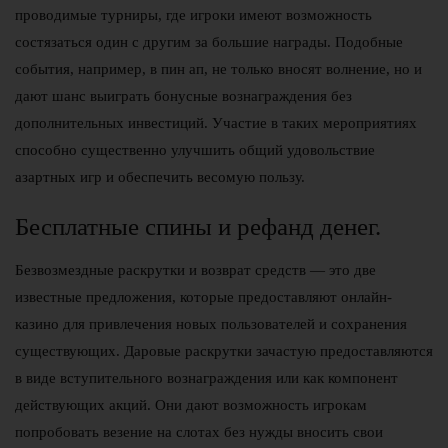
проводимые турниры, где игроки имеют возможность
состязаться один с другим за большие награды. Подобные
события, например, в пин ап, не только вносят волнение, но и
дают шанс выиграть бонусные вознаграждения без
дополнительных инвестиций. Участие в таких мероприятиях
способно существенно улучшить общий удовольствие
азартных игр и обеспечить весомую пользу.
Бесплатные спины и рефанд денег.
Безвозмездные раскрутки и возврат средств — это две
известные предложения, которые предоставляют онлайн-
казино для привлечения новых пользователей и сохранения
существующих. Даровые раскрутки зачастую предоставляются
в виде вступительного вознаграждения или как компонент
действующих акций. Они дают возможность игрокам
попробовать везение на слотах без нужды вносить свои