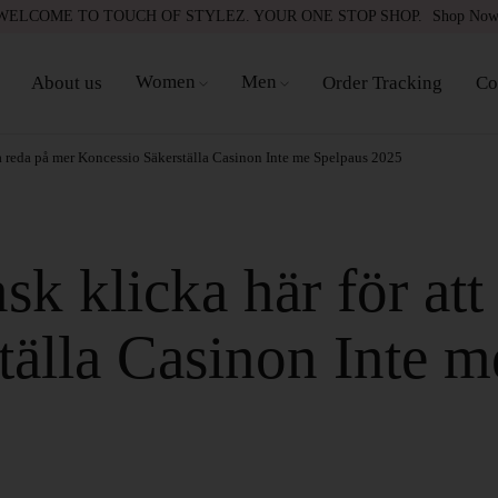
WELCOME TO TOUCH OF STYLEZ. YOUR ONE STOP SHOP.
Shop No
Women
Men
About us
Order Tracking
Co
ta reda på mer Koncessio Säkerställa Casinon Inte me Spelpaus 2025
k klicka här för att
tälla Casinon Inte 