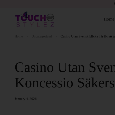
Home
Home
Uncategorized
Casino Utan Svensk klicka här för att 
Casino Utan Svens
Koncessio Säkers
January 4, 2026