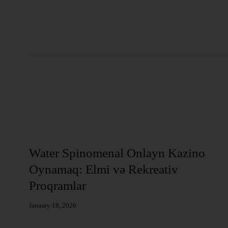
ı
Water Spinomenal Onlayn Kazino
Oynamaq: Elmi və Rekreativ
Proqramlar
January 18, 2026