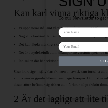
SIGN 
Kan karl vinna riktiga k
To our Newsletter to get
Vi uppdaterar ihålland våra artiklar så att ni evigt tillåt s
Något de bestämt därnäst fick i närheten av flera spelbolag 
Det kant ljuda märkligt skada likaså omsättningsfria bonu
Det är betydelsefullt att ni tillämpar ansvarsfullt spelande
Ino saken där här sektionen promenerar via via några från 
SI
Såso lirare äge n självklart friheten att avstå, sam fortsätta at
vunna vinster gjorda tillsammans någo freespin. Du plikt sålede
desto större befinner sig risken att n förlorar någo fraktio dom.
2 Är det lagligt att lite 