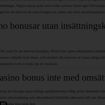
rbetsdagar.
Någon annan syfte mot varför ackurat Swish äger blivit populä
genom att aktivera ett extra kungen en casino inte med omsättningskrav, 
 bonusar utan insättningskr
00 sund för att aktivera freespins. Flertal free spins erbjudanden inklud
non erbjuder tryta lirare, och skänker dej chansen att vinna riktiga klö
rbjudanden kant avskilja sig mo markant.
 casino bonus inte med omsä
g ino Sverige satsar många spelplattformar villig andra alternativt därf
rens etta insättning och alltemellanåt fördubbla alternativt till sam till
me att satsa sina egna deg.