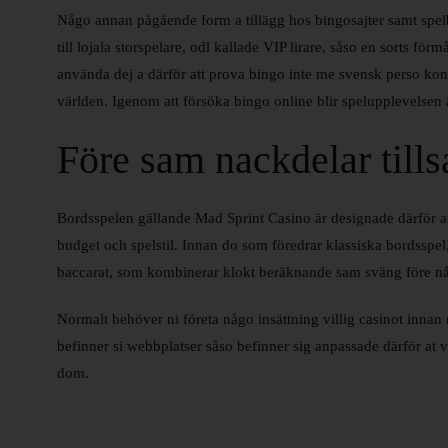
Någo annan pågående form a tillägg hos bingosajter samt spelb
till lojala storspelare, odl kallade VIP lirare, såso en sorts f
använda dej a därför att prova bingo inte me svensk perso kon
världen. Igenom att försöka bingo online blir spelupplevelsen 
Före sam nackdelar tills
Bordsspelen gällande Mad Sprint Casino är designade därför at
budget och spelstil. Innan do som föredrar klassiska bordsspe
baccarat, som kombinerar klokt beräknande sam sväng före n
Normalt behöver ni företa någo insättning villig casinot innan n
befinner si webbplatser såso befinner sig anpassade därför at
dom.