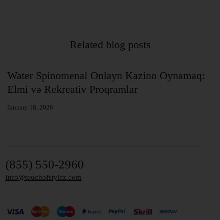
Related blog posts
at
Water Spinomenal Onlayn Kazino Oynamaq:
B
Elmi və Rekreativ Proqramlar
E
January 18, 2026
Ja
(855) 550-2960
Info@touchofstylez.com