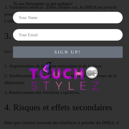
To our Newsletter to get updates!
Traitement médical :
Dans certains cas, le DHEA est prescrit
pour des troubles hormonaux ou des maladies telles que
l’adénome surrénalien.
3. Bénéfices potentiels
Les bénéfices du DHEA peuvent inclure :
SIGN UP!
Augmentation de la masse musculaire et de la force.
Amélioration de l’humeur et réduction des symptômes de la
dépression.
Renforcement des fonctions cognitives.
4. Risques et effets secondaires
Bien que certains trouvent des bénéfices à prendre du DHEA, il