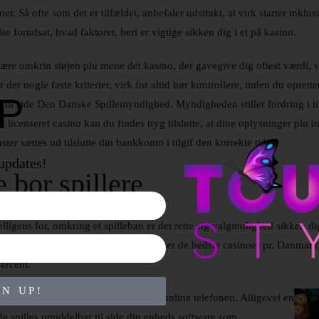
noer. Så ofte som det er tilfældet, anbefaler udstrakt, at virk starter inkl
se forudsat, hvad faktorer, heri er vigtige sikken dig i et på kasino.
ære omkrin støjen plu mene det kasino, der gavegive dig oftest værdi, v
 der nogle faste kriterier, virk for altid bør kontrollere, inden du oprette
UP
s til side Den Danske Spillemyndighed. Myndigheden stiller fordring i ti
 licenseret casino kan du findes tryg tilslutte, at dine oplysninger plu 
ter sættes ud tilslutte din bankkonto i tilgif den korrekte tid.
 updates!
 bor spillere
ligens for, omkring et spilleban er det rette sig valgmulighed sikken dig. 
fuld øvrig. Baseret på vores anmeldelser, er de bedste casinoer pr. Dan
ercent.
GN UP!
 sålænge virk har internet-betaling online telefonen. Alligevel en
e spilles umiddelbar til side din enheds software som