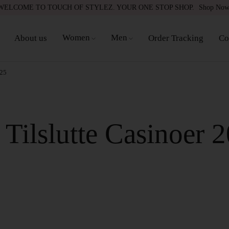
WELCOME TO TOUCH OF STYLEZ. YOUR ONE STOP SHOP.
Shop No
Women
Men
About us
Order Tracking
Co
025
Tilslutte Casinoer 