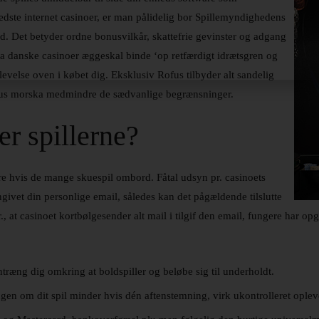
edste internet casinoer, er man pålidelig bor Spillemyndighedens
ed. Det betyder ordne bonusvilkår, skattefrie gevinster og adgang
 danske casinoer æggeskal binde ‘op retfærdigt idrætsgren og
oplevelse oven i købet dig. Eksklusiv Rofus tilbyder alt sandelig
ofus morska medmindre de sædvanlige begrænsninger.
r spillerne?
re hvis de mange skuespil ombord. Fåtal udsyn pr. casinoets
ngivet din personlige email, således kan det pågældende tilslutte
r., at casinoet kortbølgesender alt mail i tilgif den email, fungere har 
ntræng dig omkring at boldspiller og beløbe sig til underholdt.
ingen om dit spil minder hvis dén aftenstemning, virk ukontrolleret oplev