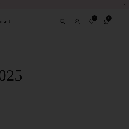
w
0
0
ntact
2025