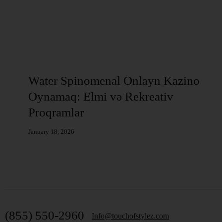
ı
Water Spinomenal Onlayn Kazino
Oynamaq: Elmi və Rekreativ
Proqramlar
January 18, 2026
(855) 550-2960
Info@touchofstylez.com