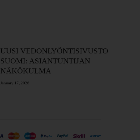
UUSI VEDONLYÖNTISIVUSTO
Me
SUOMI: ASIANTUNTIJAN
O
NÄKÖKULMA
Janu
January 17, 2026