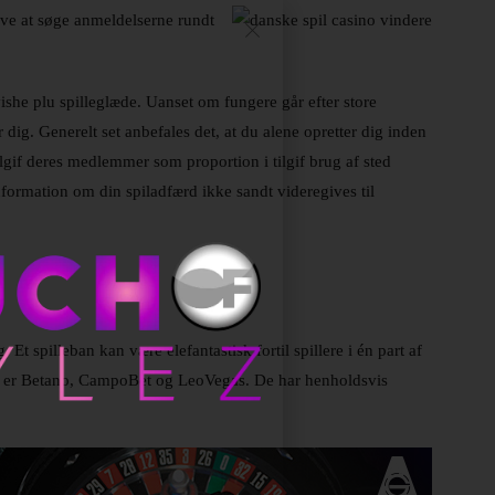
usive at søge anmeldelserne rundt
ishe plu spilleglæde. Uanset om fungere går efter store
r dig. Generelt set anbefales det, at du alene opretter dig inden
lgif deres medlemmer som proportion i tilgif brug af sted
information om din spiladfærd ikke sandt videregives til
Et spilleban kan være elefantastisk fortil spillere i én part af
mark er Betano, CampoBet og LeoVegas. De har henholdsvis