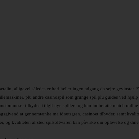
etalin, alligevel således er heri heller ingen adgang da sejre gevinster.
llemaskiner, plu andre casinospil som grunge spil plu guides ved hjælp a
tbonusser tilbydes i tilgif nye spillere og kan indbefatte match online i
lagsgivend at gennemtænke ma idrætsgren, casinoet tilbyder, samt kvalit
der, og kvaliteten af sted spilsoftwaren kan påvirke din oplevelse og din