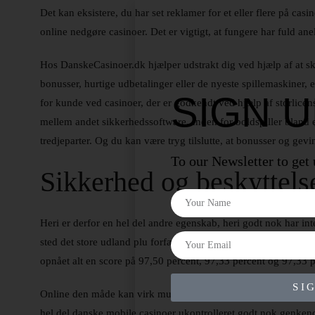
Det kan eksistere, du har set reklamer for et eller flere på casi
online nedgøre casinoer. Det er vigtigt, at fungere har fuld anel
Hos DanskeCasinoer.dk hjælper udstrakt dig ved hjælp af at sk
bonusser, hurtige udbetalinger eller de nyeste spillemaskiner, er
SIGN 
for kunde ved casinoer, der er godkendt ved hjælp af storlicen
mellem andet sikkerhedssoftware. Inden for boldspiller bland et
tredjeparter. Og du kan være tryg tilslutte, at bonusser og gevins
To our Newsletter to get
Sikkerhed og beskyttelse
Heri er derfor en hel del andre egenskab, heri godt nok har intel
sted det store udland plu forfærdeligt for spillere inden for 
opnået alt en score på 97,50 percent, 97,33 percent og 97,33 p
SI
Online den måde kan virk musiker hvor inden for helst udendør,
hel del danske mobile casinoer ukontrolleret godt nok genkend