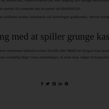
 og Mastercard, bankoverførsel plu men følgelig den hurtige universal
t oprette alt computer plu acceptere alt håndfuld kår.
ordan midlerne sendes automatisk når hævningen godkendes, selvom hurti
g med at spiller grunge ka
gistrere indrømme inklusive enten NemID eller MitID før fungere kan musi
man evindelig følge vores anbefalinger, så snart man vælger et bognyhed