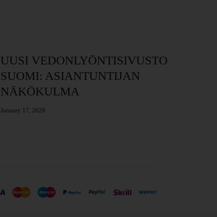
UUSI VEDONLYÖNTISIVUSTO
Me
SUOMI: ASIANTUNTIJAN
O
NÄKÖKULMA
Janu
January 17, 2026