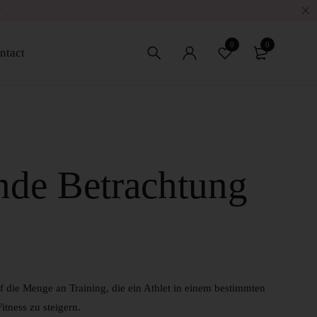
w
0
0
ntact
nde Betrachtung
uf die Menge an Training, die ein Athlet in einem bestimmten
tness zu steigern.