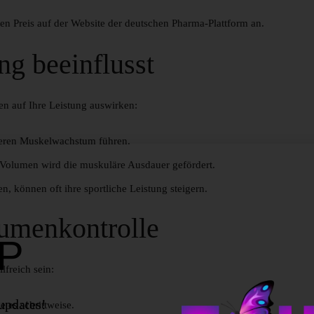
n Preis auf der Website der deutschen Pharma-Plattform an.
g beeinflusst
en auf Ihre Leistung auswirken:
eren Muskelwachstum führen.
Volumen wird die muskuläre Ausdauer gefördert.
n, können oft ihre sportliche Leistung steigern.
lumenkontrolle
UP
freich sein:
 updates!
 es schrittweise.