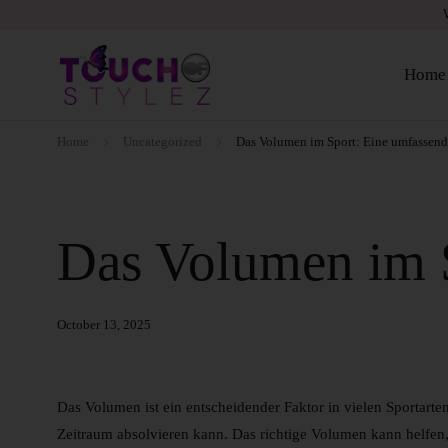
Home
Home
Uncategorized
Das Volumen im Sport: Eine umfassend
Das Volumen im S
October 13, 2025
Das Volumen ist ein entscheidender Faktor in vielen Sportarten
Zeitraum absolvieren kann. Das richtige Volumen kann helfen,