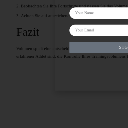
Beobachten Sie Ihre Fortschritte und passen Sie das Volum
Achten Sie auf ausreichende Erholungsphasen, um Übertrai
Fazit
SI
Volumen spielt eine entscheidende Rolle im Trainingsprozess. E
erfahrener Athlet sind, die Kontrolle Ihres Trainingsvolumens 