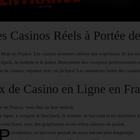
es Casinos Réels à Portée d
 Main en France. Les casinos terrestres offrent une expérience de jeu u
ackjack, la roulette et le poker. Rencontrez des croupiers professionnels 
peu de chance, repartez avec un jackpot! Les sensations fortes des casino
x de Casino en Ligne en Fr
ne en France, vous êtes au bon endroit.
ligne, y compris le blackjack, la roulette, le baccarat et les machines à
votre foyer, avec des graphismes et des effets sonores de pointe.
UP
tions exclusives, ce qui vous permet de jouer encore plus longtemps.