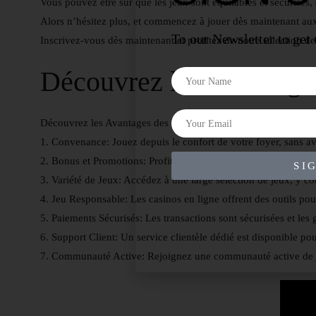
Vous pouvez être sûr que les jeux sont équitables et sécurisés,
Alors n’hésitez plus, et commencez à jouer dès maintenant aux
To our Newsletter to get
Inscrivez-vous dès maintenant et profitez de notre sélection de
Découvrez les Avantage
Découvrez les Avantages des Jeux de Casino en Ligne en Fran
1. Convenance: Jouez depuis le confort de votre foyer, sans av
2. Bonus et Promotions: Profitez de généreuses offres de bien
SI
3. Variété de Jeux: Accédez à une large sélection de jeux, y com
4. Jeu Responsable: Les casinos en ligne offrent des outils po
5. Paiements Sécurisés: Les transactions sont sécurisées et les 
6. Support Client: Un service clientèle dédié est disponible po
7. Communauté Active: Rejoignez une communauté active de jou