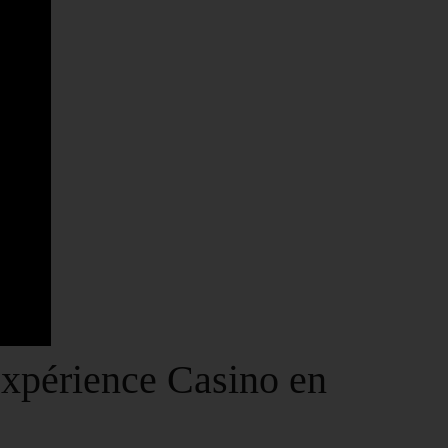
Expérience Casino en