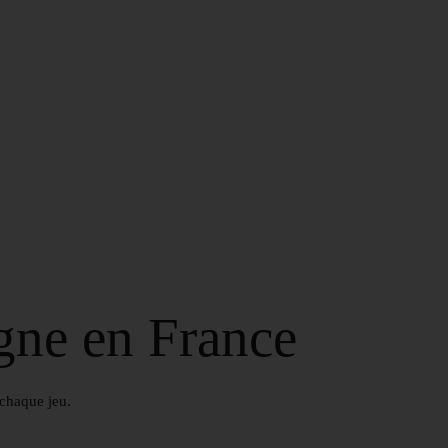
gne en France
 chaque jeu.