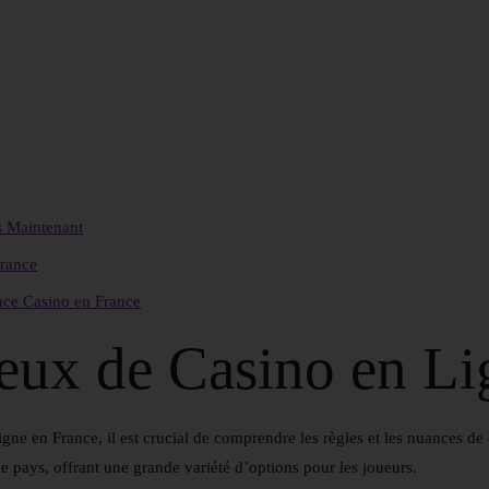
s Maintenant
France
nce Casino en France
eux de Casino en Li
gne en France, il est crucial de comprendre les règles et les nuances de
e pays, offrant une grande variété d’options pour les joueurs.