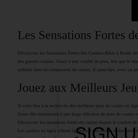
Les Sensations Fortes d
Découvrez les Sensations Fortes des Casinos Réels à Portée de
des grands casinos. Jouez à une variété de jeux, tels que le bl
raffinée dans les restaurants de casino. Et peut-être, avec un 
Jouez aux Meilleurs Jeu
Si vous êtes à la recherche des meilleurs jeux de casino en lig
Jouez dès maintenant à une large sélection de jeux de casino en 
Découvrez les sensations fortes du casino depuis le confort de 
SIGN 
Les casinos en ligne offrent également des bonus et des promo