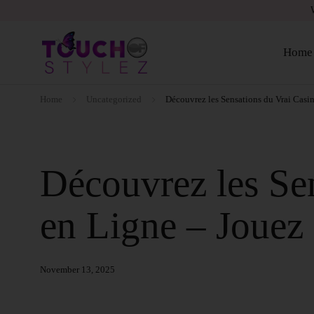
Home
Home
Uncategorized
Découvrez les Sensations du Vrai Casi
Découvrez les Sen
en Ligne – Jouez
November 13, 2025