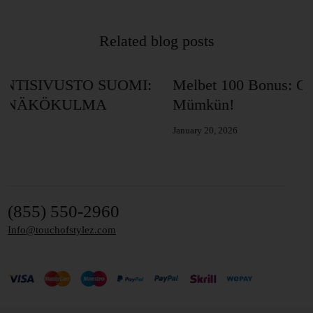
Related blog posts
UOMI:
Melbet 100 Bonus: Online Kazino Oyn
Mümkün!
January 20, 2026
(855) 550-2960
Info@touchofstylez.com