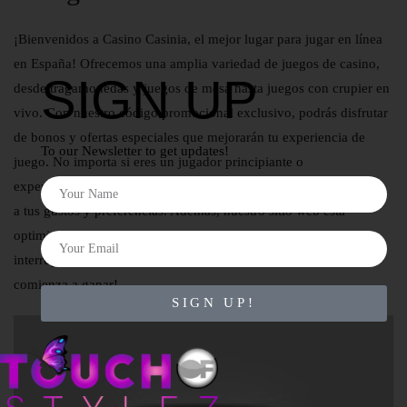
¡Bienvenidos a Casino Casinia, el mejor lugar para jugar en línea
en España! Ofrecemos una amplia variedad de juegos de casino,
SIGN UP
desde tragamonedas y juegos de mesa hasta juegos con crupier en
vivo. Con nuestro código promocional exclusivo, podrás disfrutar
de bonos y ofertas especiales que mejorarán tu experiencia de
To our Newsletter to get updates!
juego. No importa si eres un jugador principiante o
experimentado, en Casino Casinia encontrarás algo que se adapte
a tus gustos y preferencias. Además, nuestro sitio web está
optimizado para ofrecer una experiencia de juego fluida y sin
interrupciones en cualquier dispositivo. ¡Únete a nosotros hoy y
comienza a ganar!
SIGN UP!