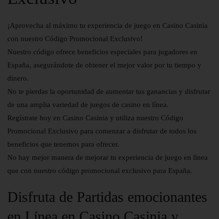
¡Aprovecha al máximo tu experiencia de juego en Casino Casinia
con nuestro Código Promocional Exclusivo!
Nuestro código ofrece beneficios especiales para jugadores en
España, asegurándote de obtener el mejor valor por tu tiempo y
dinero.
No te pierdas la oportunidad de aumentar tus ganancias y disfrutar
de una amplia variedad de juegos de casino en línea.
Regístrate hoy en Casino Casinia y utiliza nuestro Código
Promocional Exclusivo para comenzar a disfrutar de todos los
beneficios que tenemos para ofrecer.
No hay mejor manera de mejorar tu experiencia de juego en línea
que con nuestro código promocional exclusivo para España.
Disfruta de Partidas emocionantes
en Línea en Casino Casinia y