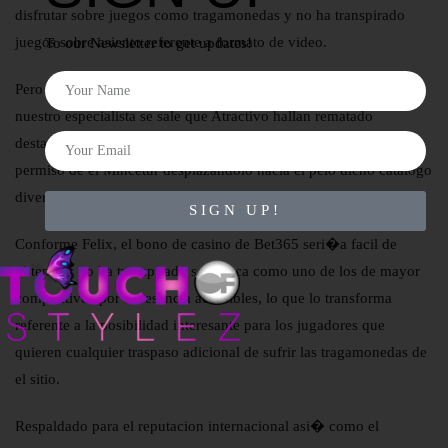
disfrutar sobre juegos como tragamonedas y no ha transpirado
juegos sobre asiento referente a formato de video.
To our Newsletter to get updates!
Pero seri�a relativamente flamante en el comercio peruano,
nuestro especialista se sale que Atractivo hallan rematado
destacarse para es invierno tarima simple de utilizar, es invierno
permiso de el Mincetur desplazandolo hacia el pelo dicho catalogo
diverso.
SIGN UP!
Conforme Felix, el bono de casino de Bet365 seri�a facil de
obtener y no ha transpirado se coloca como uno de los de mayor
competitivos por las esencia accesibles, lo que lo transforma
referente a la posibilidad interesante para los jugadores que
quieren cualquier traspaso adicional de sufrir las tragamonedas de
el sitio.
Respaldado para el reputacion internacional asi� como el