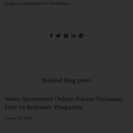
riesgos y maximizar los beneficios.
Related blog posts
at
Water Spinomenal Onlayn Kazino Oynamaq:
B
Elmi və Rekreativ Proqramlar
E
January 18, 2026
Ja