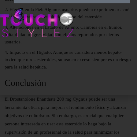
Efectos en la Piel:
Algunos usuarios pueden experimentar acné
o piel grasosa como resultado del uso del esteroide.
Alteraciones en el Estado de Ánimo:
Cambios en el humor,
irritabilidad o agresividad son efectos reportados por ciertos
usuarios.
Impacto en el Hígado:
Aunque se considera menos hepato-
tóxico que otros esteroides, su uso en exceso siempre es un riesgo
para la salud hepática.
Conclusión
El Drostanolone Enanthate 200 mg Cygnus puede ser una
herramienta eficaz para mejorar el rendimiento físico y alcanzar
objetivos de culturismo. Sin embargo, es crucial que cualquier
persona interesada en usar este esteroide lo haga bajo la
supervisión de un profesional de la salud para minimizar los