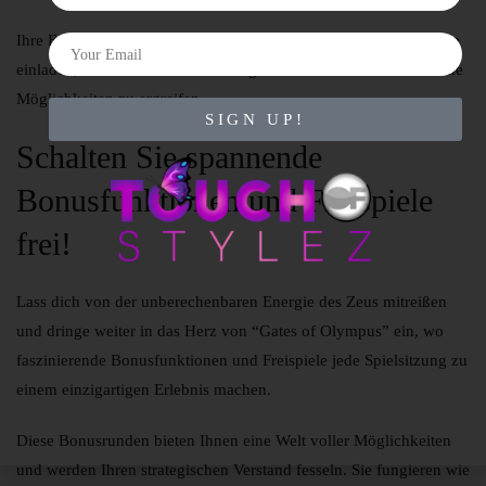
Ihre Erlösung liegt in diesen bezaubernden Mechanismen, die Sie
einladen, sich von irdischen Zwängen zu befreien und unendliche
Möglichkeiten zu ergreifen.
SIGN UP!
Schalten Sie spannende
Bonusfunktionen und Freispiele
frei!
Lass dich von der unberechenbaren Energie des Zeus mitreißen
und dringe weiter in das Herz von “Gates of Olympus” ein, wo
faszinierende Bonusfunktionen und Freispiele jede Spielsitzung zu
einem einzigartigen Erlebnis machen.
Diese Bonusrunden bieten Ihnen eine Welt voller Möglichkeiten
und werden Ihren strategischen Verstand fesseln. Sie fungieren wie