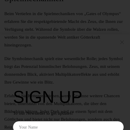
Beim Vertiefen in die Spielmechaniken von „Gates of Olympus“
erfahren Sie die respektgebietende Macht des Zeus, die Ihnen zur
Verfügung steht. Während die Symbole über die Walzen rollen,
werden Sie in die spannende Welt antiker Götterkraft
hineingezogen.
Die Symbolmechanik spielt eine wesentliche Rolle; jedes Symbol
birgt das Potenzial himmlischer Belohnungen. Zeus, mit seinem
donnernden Blick, aktiviert Multiplikatoreffekte aus und erhöht
Ihre Gewinne wie ein Blitz.
SIGN UP
Erfahren Sie Kettenreaktionen, wenn Gewinne weitere Chancen
bieten, unterstützt von den Multiplikatoren, die über den
Bildschirm blitzen. Jeder Dreh wird zu einem Spiel mit dem
To our Newsletter to get updates!
Göttlichen und bietet nicht nur Belohnungen, sondern auch den
Reiz unvorhersehbarer Möglichkeiten.