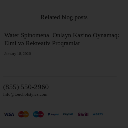
Related blog posts
at
Water Spinomenal Onlayn Kazino Oynamaq:
B
Elmi və Rekreativ Proqramlar
E
January 18, 2026
Ja
(855) 550-2960
Info@touchofstylez.com