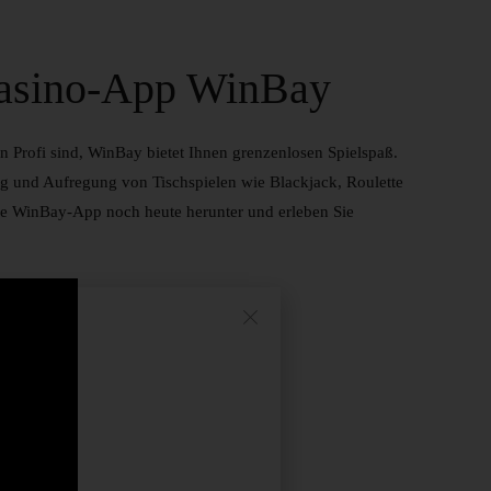
-Casino-App WinBay
n Profi sind, WinBay bietet Ihnen grenzenlosen Spielspaß.
ung und Aufregung von Tischspielen wie Blackjack, Roulette
ie WinBay-App noch heute herunter und erleben Sie