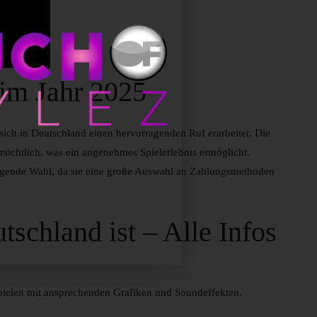
im Jahr 2025
ich in Deutschland einen hervorragenden Ruf erarbeitet. Die
sichtlich, was ein angenehmes Spielerlebnis ermöglicht.
rragende Wahl, da sie eine große Auswahl an Zahlungsmethoden
chland ist – Alle Infos
Spielen mit ansprechenden Grafiken und Soundeffekten.