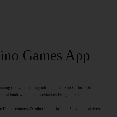
sino Games App
pannung und Unterhaltung mit hunderten von Casino-Spielen.
ch und intuitiv, mit einem schlanken Design, das Ihnen ein
re Daten schützen. Darüber hinaus können Sie von attraktiven