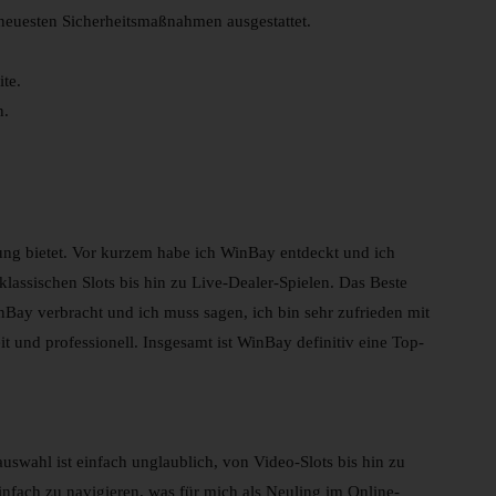
n neuesten Sicherheitsmaßnahmen ausgestattet.
te.
n.
hrung bietet. Vor kurzem habe ich WinBay entdeckt und ich
 klassischen Slots bis hin zu Live-Dealer-Spielen. Das Beste
WinBay verbracht und ich muss sagen, ich bin sehr zufrieden mit
 und professionell. Insgesamt ist WinBay definitiv eine Top-
uswahl ist einfach unglaublich, von Video-Slots bis hin zu
einfach zu navigieren, was für mich als Neuling im Online-