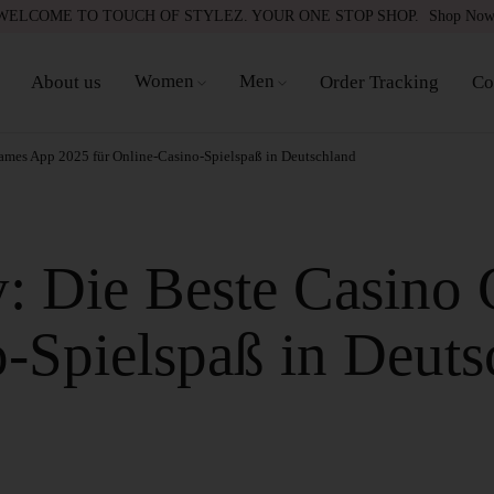
WELCOME TO TOUCH OF STYLEZ. YOUR ONE STOP SHOP.
Shop No
Women
Men
About us
Order Tracking
Co
mes App 2025 für Online-Casino-Spielspaß in Deutschland
: Die Beste Casino
o-Spielspaß in Deuts