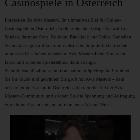
Casinospiele in Österreich
Entdecken Sie Avia Masters, Ihr ultimatives Ziel für Online-
Casinospiele in Österreich. Erleben Sie eine riesige Auswahl an
Spielen, darunter Slots, Roulette, Blackjack und Poker. Genießen
Sie erstklassige Grafiken und realistische Soundeffekte, die Sie
mitten ins Geschehen versetzen. Avia Masters bietet Ihnen ein
faires und sicheres Spielerlebnis, dank strenger
Sicherheitsmaßnahmen und transparenten Spielregeln. Probieren
Sie Ihr Glück und gewinnen Sie groß mit Avia Masters – dem
besten Online-Casino in Österreich. Werden Sie Teil der Avia
Masters-Community und erleben Sie die Spannung und Aufregung
von Online-Casinospielen auf eine neue Art und Weise.