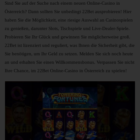
Sind Sie auf der Suche nach einem neuen Online-Casino in
Österreich? Dann sollten Sie unbedingt 22Bet ausprobieren! Hier
haben Sie die Möglichkeit, eine riesige Auswahl an Casinospielen
zu genießen, darunter Slots, Tischspiele und Live-Dealer-Spiele.
Probieren Sie Ihr Glück und gewinnen Sie möglicherweise groß.
22Bet ist lizenziert und reguliert, was Ihnen die Sicherheit gibt, die
Sie benötigen, um Ihr Geld zu setzen. Melden Sie sich noch heute
an und erhalten Sie einen Willkommensbonus. Verpassen Sie nicht
Ihre Chance, im 22Bet Online-Casino in Österreich zu spielen!