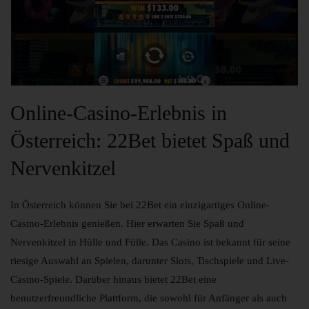
Online-Casino-Erlebnis in
Österreich: 22Bet bietet Spaß und
Nervenkitzel
In Österreich können Sie bei 22Bet ein einzigartiges Online-
Casino-Erlebnis genießen. Hier erwarten Sie Spaß und
Nervenkitzel in Hülle und Fülle. Das Casino ist bekannt für seine
riesige Auswahl an Spielen, darunter Slots, Tischspiele und Live-
Casino-Spiele. Darüber hinaus bietet 22Bet eine
benutzerfreundliche Plattform, die sowohl für Anfänger als auch