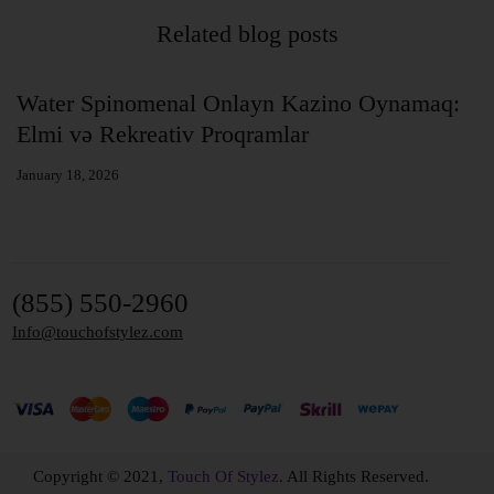
Related blog posts
at
Water Spinomenal Onlayn Kazino Oynamaq:
B
Elmi və Rekreativ Proqramlar
E
January 18, 2026
Ja
(855) 550-2960
Info@touchofstylez.com
Copyright © 2021,
Touch Of Stylez
. All Rights Reserved.