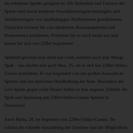
für erfahrene Spieler geeignet ist. Die Sicherheit und Fairness der
Spiele wird durch moderne Verschlüsselungstechnologien und
Zertifizierungen von unabhängigen Prüfinstituten gewährleistet.
Zusätzlich können Sie von attraktiven Bonusangeboten und
Promotionen profitieren. Probieren Sie es noch heute aus und
lassen Sie sich von 22Bet begeistern!
Spielend gewinnt man nicht nur Geld, sondern auch jede Menge
Spaß – das dachte sich auch Max, 35, als er sich bei 22Bet Online-
Casino anmeldete. Er war begeistert von der großen Auswahl an
Spielen und der einfachen Handhabung der Seite. Besonders die
Live-Spiele gegen echte Dealer haben es ihm angetan. Erleben Sie
Spaß und Spannung mit 22Bet Online-Casino Spielen in
Österreich!
Auch Maria, 28, ist begeistert von 22Bet Online-Casino. Sie
schätzt die schnelle Auszahlung der Gewinne und die Möglichkeit,