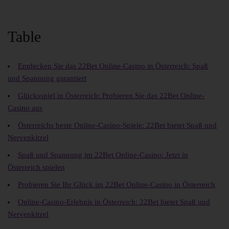
Table
Entdecken Sie das 22Bet Online-Casino in Österreich: Spaß
und Spannung garantiert
Glücksspiel in Österreich: Probieren Sie das 22Bet Online-
Casino aus
Österreichs beste Online-Casino-Spiele: 22Bet bietet Spaß und
Nervenkitzel
Spaß und Spannung im 22Bet Online-Casino: Jetzt in
Österreich spielen
Probieren Sie Ihr Glück im 22Bet Online-Casino in Österreich
Online-Casino-Erlebnis in Österreich: 22Bet bietet Spaß und
Nervenkitzel