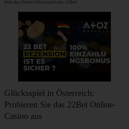
Welt des Online-Glücksspiels bei 22Bet!
Glücksspiel in Österreich:
Probieren Sie das 22Bet Online-
Casino aus