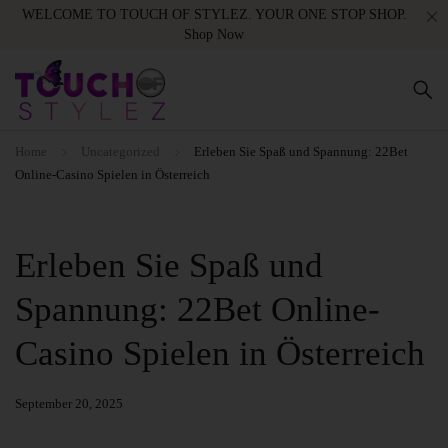
WELCOME TO TOUCH OF STYLEZ. YOUR ONE STOP SHOP.
Shop Now
Home
Uncategorized
Erleben Sie Spaß und Spannung: 22Bet
Online-Casino Spielen in Österreich
Erleben Sie Spaß und
Spannung: 22Bet Online-
Casino Spielen in Österreich
September 20, 2025