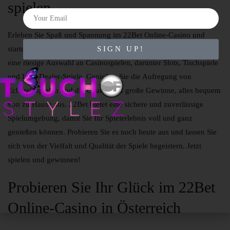
spielen
Erleben Sie Spaß und Spannung im 22Bet Online-Casino und
starten Sie Ihr Abenteuer noch heute in Österreich! Entdecken Sie
SIGN UP!
eine riesige Auswahl an Casinospielen, darunter Slots, Tischspiele
und Live-Dealer-Spiele. Genießen Sie die Aufregung von
Echtgeldspielen und die Chance auf große Gewinne, alles bequem
von zu Hause aus. 22Bet bietet eine sichere und zuverlässige
Spielumgebung, damit Sie Ihr Spielerlebnis voll und ganz
genießen können. Probieren Sie es noch heute aus und lassen Sie
sich von der Vielfalt und Qualität der Spiele begeistern. Jetzt
spielen und gewinnen!
Probieren Sie Ihr Glück im 22Bet
Online-Casino in Österreich