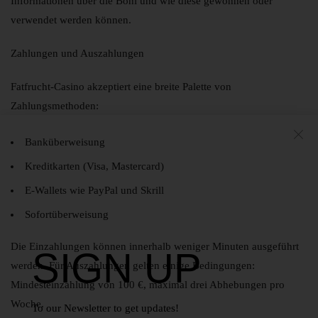
Informationen über die Boni und wie diese gewonnen oder
verwendet werden können.
Zahlungen und Auszahlungen
Fatfrucht-Casino akzeptiert eine breite Palette von
Zahlungsmethoden:
Banküberweisung
Kreditkarten (Visa, Mastercard)
E-Wallets wie PayPal und Skrill
Sofortüberweisung
Die Einzahlungen können innerhalb weniger Minuten ausgeführt
SIGN UP
werden. Für Auszahlungen gelten einige Bedingungen:
Mindesteinzahlung von 100 €, maximal drei Abhebungen pro
Woche.
To our Newsletter to get updates!