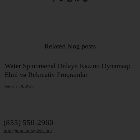
Related blog posts
at
Water Spinomenal Onlayn Kazino Oynamaq:
B
Elmi və Rekreativ Proqramlar
E
January 18, 2026
Ja
(855) 550-2960
Info@touchofstylez.com