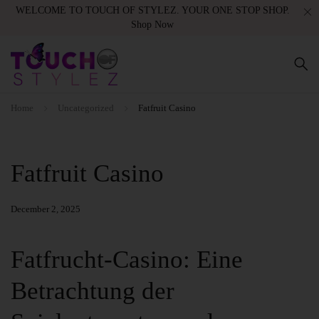
WELCOME TO TOUCH OF STYLEZ. YOUR ONE STOP SHOP.
Shop Now
Home
Uncategorized
Fatfruit Casino
Fatfruit Casino
December 2, 2025
Fatfrucht-Casino: Eine
Betrachtung der