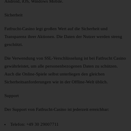
Android, iOS, Windows Mobile.
Sicherheit
Fatfrucht-Casino legt großen Wert auf die Sicherheit und
Transparenz ihrer Aktionen. Die Daten der Nutzer werden streng
geschützt.
Die Verwendung von SSL-Verschlüsselung ist bei Fatfrucht Casino
gewährleistet, um alle personenbezogenen Daten zu schützen.
Auch die Online-Spiele selbst unterliegen den gleichen
Sicherheitsanforderungen wie in der Offline-Welt üblich.
Support
Der Support von Fatfrucht-Casino ist jederzeit erreichbar:
Telefon: +49 30 29007711