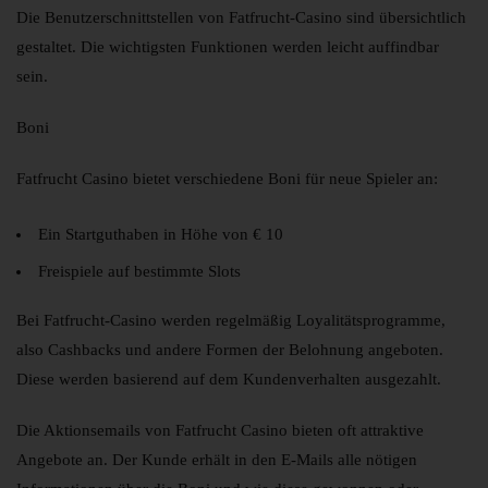
Die Benutzerschnittstellen von Fatfrucht-Casino sind übersichtlich
gestaltet. Die wichtigsten Funktionen werden leicht auffindbar
sein.
Boni
Fatfrucht Casino bietet verschiedene Boni für neue Spieler an:
Ein Startguthaben in Höhe von € 10
Freispiele auf bestimmte Slots
Bei Fatfrucht-Casino werden regelmäßig Loyalitätsprogramme,
also Cashbacks und andere Formen der Belohnung angeboten.
Diese werden basierend auf dem Kundenverhalten ausgezahlt.
Die Aktionsemails von Fatfrucht Casino bieten oft attraktive
Angebote an. Der Kunde erhält in den E-Mails alle nötigen