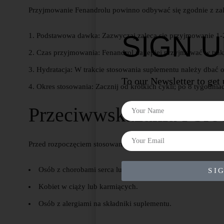
Przyjmowanie Fenandrolu powinno odbywać się zgodnie z zale
SIGN 
Podstawowa dawka:
Zazwyczaj zaleca się przyjmowanie 1-2
Czas przyjmowania:
Fenandrol najlepiej przyjmować w trak
Hydratacja:
W trakcie stosowania suplementu należy dbać 
To our Newsletter to get
Okres stosowania:
Zacznij od krótkich cykli; po 8 tygodnia
Przeciwwskazania i Śro
Przed rozpoczęciem stosowania Fenandrolu, warto skonsultow
Osób z chorobami serca lub układu krążenia.
SI
Kobiet w ciąży lub karmiących.
Osób z alergiami na składniki suplementu.