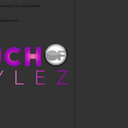
tosować ten suplement:
eningowych.