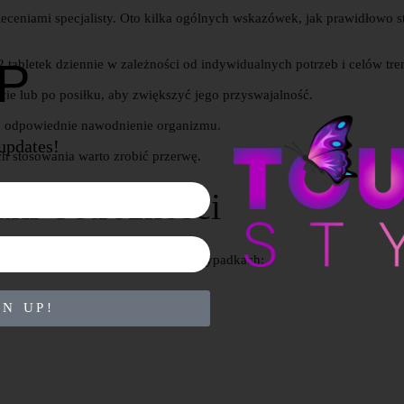
ceniami specjalisty. Oto kilka ogólnych wskazówek, jak prawidłowo s
UP
 tabletek dziennie w zależności od indywidualnych potrzeb i celów tr
cie lub po posiłku, aby zwiększyć jego przyswajalność.
o odpowiednie nawodnienie organizmu.
 updates!
ch stosowania warto zrobić przerwę.
dki Ostrożności
ać się z lekarzem, szczególnie w przypadkach:
GN UP!