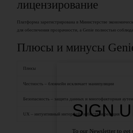
лицензирование
Платформа зарегистрирована в Министерстве экономическо
для обеспечения прозрачности, а Genie полностью соблюда
Плюсы и минусы Genie
Плюсы
Честность – блокчейн исключает манипуляции
Безопасность – защита данных и многофакторная ауте
SIGN 
UX – интуитивный интерфейс и быстрая реакция
To our Newsletter to get