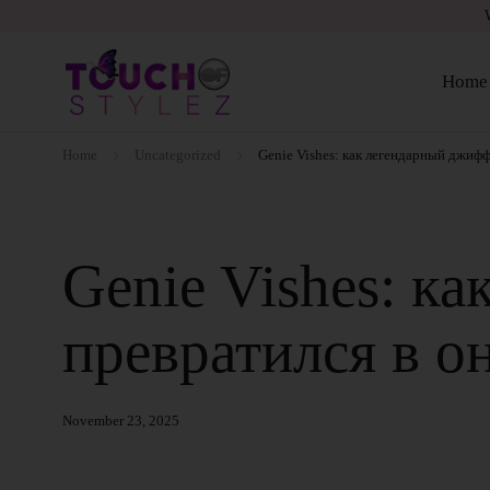
Home
Home
Uncategorized
Genie Vishes: как легендарный джифф
Genie Vishes: к
превратился в о
November 23, 2025