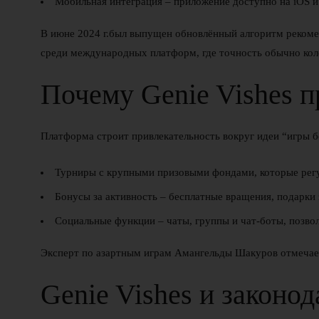
Мобильная интеграция – приложение доступно на iOS и 
В июне 2024 г.был выпущен обновлённый алгоритм рекоме
среди международных платформ, где точность обычно кол
Почему Genie Vishes п
Платформа строит привлекательность вокруг идеи “игры б
Турниры с крупными призовыми фондами, которые рег
Бонусы за активность – бесплатные вращения, подарки 
Социальные функции – чаты, группы и чат‑боты, позв
Эксперт по азартным играм Амангельды Шакуров отмечает: 
Genie Vishes и законод