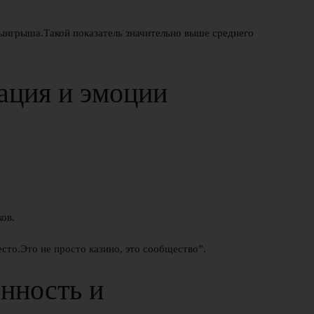
ыигрыша.Такой показатель значительно выше среднего
ация и эмоции
ов.
сто.Это не просто казино, это сообщество”.
онность и