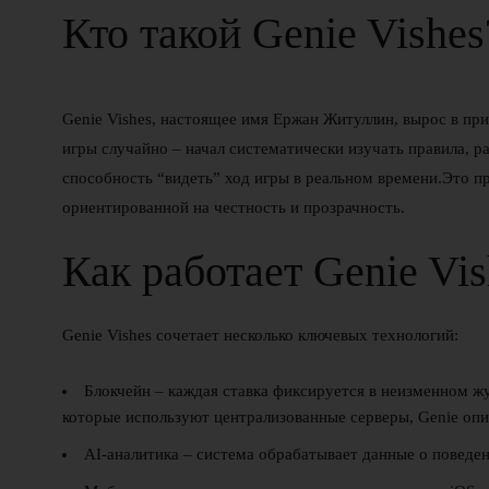
Кто такой Genie Vishe
Genie Vishes, настоящее имя Ержан Житуллин, вырос в при
игры случайно – начал систематически изучать правила, р
способность “видеть” ход игры в реальном времени.Это п
ориентированной на честность и прозрачность.
Как работает Genie Vi
Genie Vishes сочетает несколько ключевых технологий:
Блокчейн – каждая ставка фиксируется в неизменном жу
которые используют централизованные серверы, Genie опи
AI‑аналитика – система обрабатывает данные о поведе