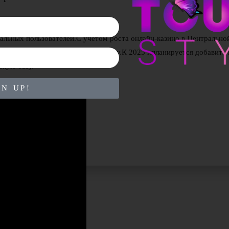
альных пользователей.С учётом роста онлайн‑казино в Центральной
огли погрузиться в игровую среду.К 2025 г.планируется добавить 
скую базу.
GN UP!