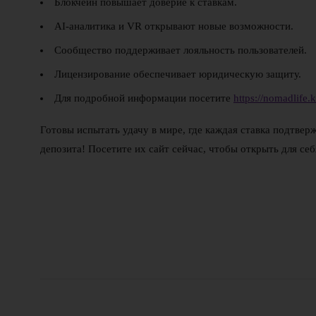
Блокчейн повышает доверие к ставкам.
AI‑аналитика и VR открывают новые возможности.
Сообщество поддерживает лояльность пользователей.
Лицензирование обеспечивает юридическую защиту.
Для подробной информации посетите
https://nomadlife.k
Готовы испытать удачу в мире, где каждая ставка подтвер
депозита! Посетите их сайт сейчас, чтобы открыть для се