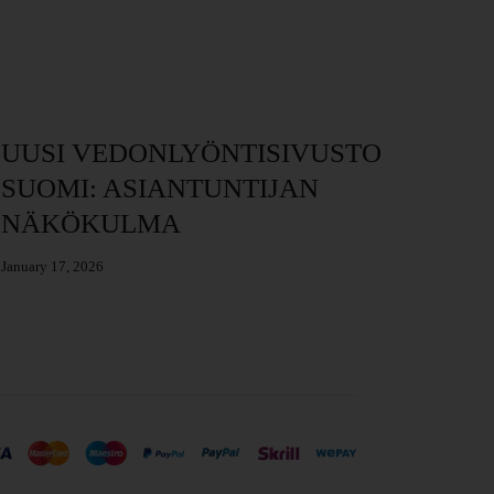
UUSI VEDONLYÖNTISIVUSTO
Me
SUOMI: ASIANTUNTIJAN
O
NÄKÖKULMA
Janu
January 17, 2026