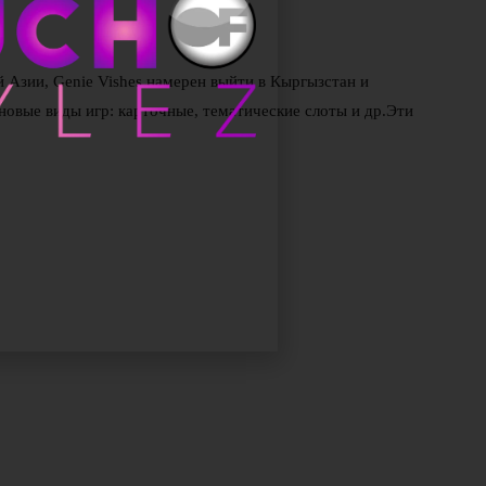
 Азии, Genie Vishes намерен выйти в Кыргызстан и
новые виды игр: карточные, тематические слоты и др.Эти