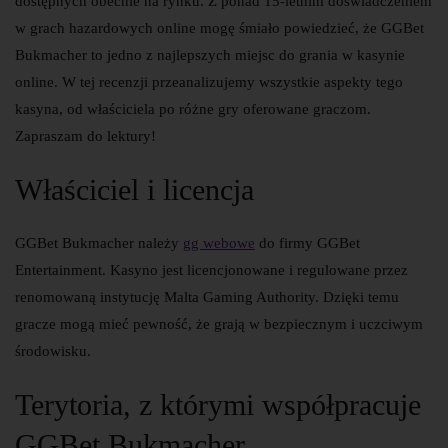
dostępnych obecnie na rynku. Z ponad 15-letnim doświadczeniem
w grach hazardowych online mogę śmiało powiedzieć, że GGBet
Bukmacher to jedno z najlepszych miejsc do grania w kasynie
online. W tej recenzji przeanalizujemy wszystkie aspekty tego
kasyna, od właściciela po różne gry oferowane
graczom.
Zapraszam do lektury!
Właściciel i licencja
GGBet Bukmacher należy
gg webowe
do firmy GGBet
Entertainment. Kasyno jest licencjonowane i regulowane przez
renomowaną instytucję Malta Gaming Authority. Dzięki temu
gracze mogą mieć pewność, że grają w bezpiecznym i uczciwym
środowisku.
Terytoria, z którymi współpracuje
GGBet Bukmacher