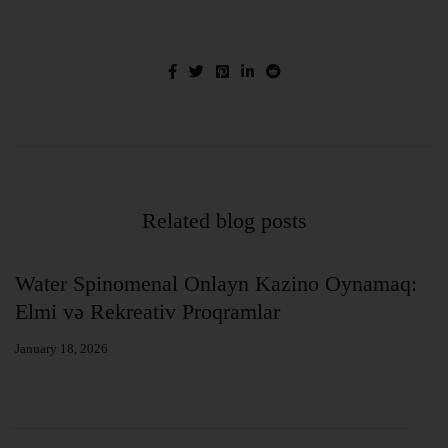
Related blog posts
at
Water Spinomenal Onlayn Kazino Oynamaq:
B
Elmi və Rekreativ Proqramlar
E
January 18, 2026
Ja