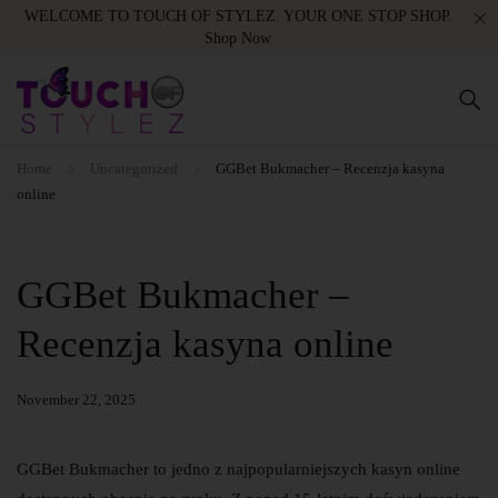
WELCOME TO TOUCH OF STYLEZ. YOUR ONE STOP SHOP.
Shop Now
Home
Uncategorized
GGBet Bukmacher – Recenzja kasyna
online
GGBet Bukmacher –
Recenzja kasyna online
November 22, 2025
GGBet Bukmacher to jedno z najpopularniejszych kasyn online