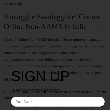
denaro reale.
Vantaggi e Svantaggi dei Casinò
Online Non-AAMS in Italia
I Casinò Online Non-AAMS in Italia offrono numerosi vantaggi,
come una maggiore varietà di giochi e bonus generosi. Tuttavia, ci
sono anche alcuni svantaggi, come la mancanza di
regolamentazione e la possibilità di imbattersi in siti poco
affidabili. E’ importante essere consapevoli dei rischi e prendere
SIGN UP
migliori casino non AAMS
precauzioni quando si gioca su questi
siti. Ecco 7 punti chiave da considerare:
To our Newsletter to get updates!
I Casinò Non-AAMS offrono una vasta gamma di giochi, tra cui
slot machine, giochi da tavolo e giochi con croupier dal vivo.
I bonus offerti da questi casinò possono essere molto generosi,