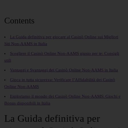
Contents
La Guida definitiva per giocare al Casinò Online sui Migliori
Siti Non-AAMS in Italia
Scegliere il Casinò Online Non-AAMS giusto per te: Consigli
utili
Vantaggi e Svantaggi dei Casinò Online Non-AAMS in Italia
Gioca in tutta sicurezza: Verificare l’Affidabilità dei Casinò
Online Non-AAMS
Esploriamo il mondo dei Casinò Online Non-AAMS: Giochi e
Bonus disponibili in Italia
La Guida definitiva per