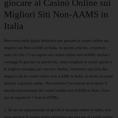
giocare al Casinò Online sui
Migliori Siti Non-AAMS in
Italia
Benvenuti nella guida definitiva per giocare al casinò online sui
migliori siti Non-AAMS in Italia. In questo articolo, scoprirete
tutto ciò che c’è da sapere sui casinò online non AAMS, inclusi i
vantaggi di giocare su questi siti, come scegliere il casinò giusto e
le migliori strategie per vincere. Inoltre, forniremo una lista dei
migliori siti di casinò online non AAMS in Italia, in modo da poter
iniziare a giocare subito. Non perdete l’occasione di scoprire il
mondo emozionante dei casinò online non AAMS in Italia. Ecco
qui di seguito le 7 frasi in HTML:
1. Se sei un appassionato di giochi d’azzardo online in Italia, non
puoi perdere la nostra guida definitiva per giocare al casinò online