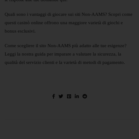
Quali sono i vantaggi di giocare sui siti Non-AAMS? Scopri come
questi casinò online offrono una maggiore varietà di giochi e
bonus esclusivi.
Come scegliere il sito Non-AAMS più adatto alle tue esigenze?
Leggi la nostra guida per imparare a valutare la sicurezza, la
qualità del servizio clienti e la varietà di metodi di pagamento.