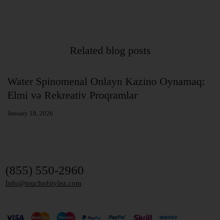
Related blog posts
at
Water Spinomenal Onlayn Kazino Oynamaq:
B
Elmi və Rekreativ Proqramlar
E
January 18, 2026
Ja
(855) 550-2960
Info@touchofstylez.com