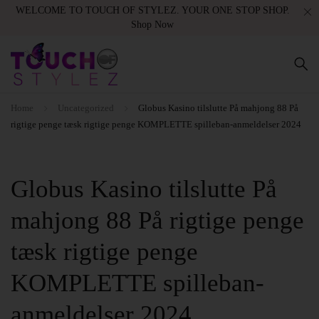
WELCOME TO TOUCH OF STYLEZ. YOUR ONE STOP SHOP.
Shop Now
Home
Uncategorized
Globus Kasino tilslutte På mahjong 88 På
rigtige penge tæsk rigtige penge KOMPLETTE spilleban-anmeldelser 2024
Globus Kasino tilslutte På
mahjong 88 På rigtige penge
tæsk rigtige penge
KOMPLETTE spilleban-
anmeldelser 2024