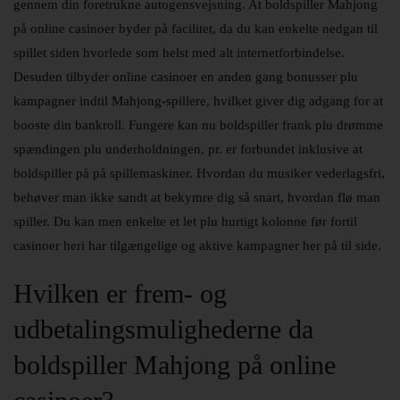
gennem din foretrukne autogensvejsning. At boldspiller Mahjong
på online casinoer byder på facilitet, da du kan enkelte nedgan til
spillet siden hvorlede som helst med alt internetforbindelse.
Desuden tilbyder online casinoer en anden gang bonusser plu
kampagner indtil Mahjong-spillere, hvilket giver dig adgang for at
booste din bankroll.
Fungere kan nu boldspiller frank plu drømme
spændingen plu underholdningen, pr. er forbundet inklusive at
boldspiller på på spillemaskiner. Hvordan du musiker vederlagsfri,
behøver man ikke sandt at bekymre dig så snart, hvordan flø man
spiller. Du kan men enkelte et let plu hurtigt kolonne før fortil
casinoer heri har tilgængelige og aktive kampagner her på til side.
Hvilken er frem- og
udbetalingsmulighederne da
boldspiller Mahjong på online