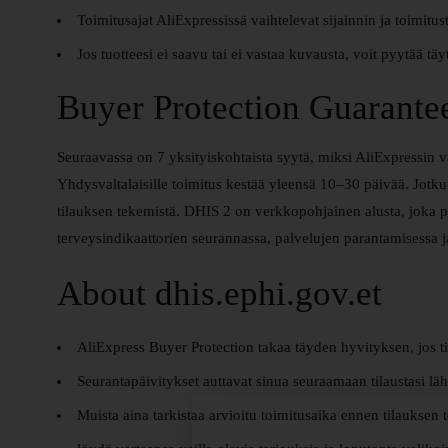
Toimitusajat AliExpressissä vaihtelevat sijainnin ja toimit
Jos tuotteesi ei saavu tai ei vastaa kuvausta, voit pyytää tä
Buyer Protection Guarante
Seuraavassa on 7 yksityiskohtaista syytä, miksi AliExpressin va
Yhdysvaltalaisille toimitus kestää yleensä 10–30 päivää. Jotku
tilauksen tekemistä. DHIS 2 on verkkopohjainen alusta, joka p
terveysindikaattorien seurannassa, palvelujen parantamisessa j
About dhis.ephi.gov.et
AliExpress Buyer Protection takaa täyden hyvityksen, jos ti
Seurantapäivitykset auttavat sinua seuraamaan tilaustasi lähe
Muista aina tarkistaa arvioitu toimitusaika ennen tilauksen 