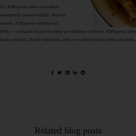
A. AliExpress tukee turvallisia
 luotettavilla maksuväylillä. Maksut
tuksen. AliExpress toimittaa yli
lla — mukaan lukien ilmainen tai edullinen toimitus. AliExpress tarjoaa t
kasta muotiin, löydät tarjouksia, joita on vaikea löytää muilta alustoilta.
Related blog posts