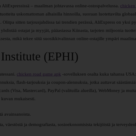
aa AliExpressissä – maailman johtavassa online-ostospalvelussa.
chicken
tuotteita uskomattoman alhaisilla hinnoilla, suoraan luotettavilta globaa
a. Olitpa sitten tarjousjahdissa tai trendien perässä, AliExpress on yksi p
distää ostajat ja myyjät, pääasiassa Kiinasta, tarjoten miljoonia tuottei
sesta, mikä tekee siitä suosikkivalinnan online-ostajille ympäri maailma
Institute (EPHI)
atessani.
chicken road game apk
-sovelluksen osalta kuka tahansa USA:st
nnuksia, flash-tarjouksia ja coupon-alennuksia, jotka auttavat säästämään
ards (Visa, Mastercard), PayPal (valituilla alueilla), WebMoney ja muita.
n kuvan mukaisesti.
tä avainsanoista.
ta, väestöstä ja demografiasta, sosioekonomisista tekijöistä ja terveydenh