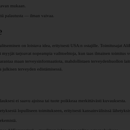
ustavan mukaan.
yttä palautusta — ilman vaivaa.
e
litseminen on loistava idea, erityisesti USA:n ostajille. Toimitusajat Al
t myyjät tarjoavat nopeampia vaihtoehtoja, kun taas ilmainen toimitus v
arantaa maan terveysinformaatiota, mahdollistaen terveydenhuollon lait
a julkisen terveyden edistämisessä.
lauksesi ei saavu ajoissa tai tuote poikkeaa merkittävästi kuvauksesta.
tyksestä lopulliseen toimitukseen, erityisesti kansainvälisissä lähetyksi
tekemistä.