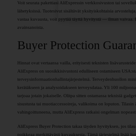
Voit seurata pakettiasi AliExpressin verkkosivuston tai sovelluk
lähetyksissä. Tuotesivut sisältävät yksityiskohtaisia arvosteluja,
vastaa kuvausta, voit pyytää täyttä hyvitystä — ilman vaivaa. D
avainsanoista.
Buyer Protection Guara
Hinnat ovat vertaansa vailla, erityisesti teknisten lisävarusteid
AliExpress on suosikkisivustoni edulliseen ostamiseen USA:
terveysinformaationhallintajärjestelmä. Terveydenhuollon mini
kerätäkseen ja analysoidakseen terveysdataa. Yli 100 miljoonaa 
tarjoaa jotain jokaiselle. Olitpa sitten ostamassa teknisiä gadge
sisustusta tai muotiaccessoireja, valikoima on loputon. Tilasin 
vahingoittuneena, mutta AliExpress ratkaisi ongelman nopeast
AliExpress Buyer Protection takaa täyden hyvityksen, jos tilauk
poikkeaa merkittävästi kuvauksesta. Tämä järjestelmä lisää luo