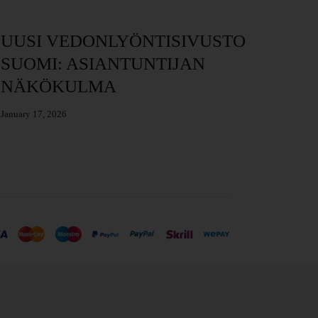
UUSI VEDONLYÖNTISIVUSTO
Me
SUOMI: ASIANTUNTIJAN
O
NÄKÖKULMA
Janu
January 17, 2026