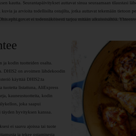
sen kautta. Seurantapäivitykset auttavat sinua seuraamaan tilaustasi lähe
 kuvia ja arvioita todellisilta ostajilta, jotka auttavat tekemään tietoon 
his.ephi.gov.et ei todennäköisesti tarjoa mitään aikuissisältöä. Yhteenve
ntee
en ja kodin tuotteiden osalta.
sta. DHIS2 on avoimen lähdekoodin
steriö käyttää DHIS2:ta
tuotetta listattuna, AliExpress
teja, kauneustuotteita, kodin
älykellon, joka saapui
i täyden hyvityksen kanssa.
sesi ei saavu ajoissa tai tuote
ttamusta ja tekee ostamisesta