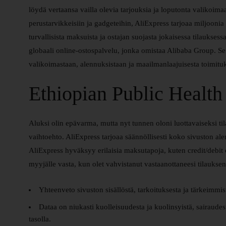
löydä vertaansa vailla olevia tarjouksia ja loputonta valikoim
perustarvikkeisiin ja gadgeteihin, AliExpress tarjoaa miljoonia 
turvallisista maksuista ja ostajan suojasta jokaisessa tilauksess
globaali online-ostospalvelu, jonka omistaa Alibaba Group. Se yh
valikoimastaan, alennuksistaan ja maailmanlaajuisesta toimituk
Ethiopian Public Health 
Aluksi olin epävarma, mutta nyt tunnen oloni luottavaiseksi til
vaihtoehto. AliExpress tarjoaa säännöllisesti koko sivuston ale
AliExpress hyväksyy erilaisia maksutapoja, kuten credit/debit c
myyjälle vasta, kun olet vahvistanut vastaanottaneesi tilaukse
Yhteenveto sivuston sisällöstä, tarkoituksesta ja tärkeimmis
Dataa on niukasti kuolleisuudesta ja kuolinsyistä, sairaudes
tasolla.