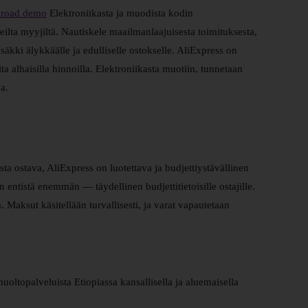
 road demo
Elektroniikasta ja muodista kodin
leilta myyjiltä. Nautiskele maailmanlaajuisesta toimituksesta,
ysäkki älykkäälle ja edulliselle ostokselle. AliExpress on
ta alhaisilla hinnoilla. Elektroniikasta muotiin, tunnetaan
a.
a ostava, AliExpress on luotettava ja budjettiystävällinen
 entistä enemmän — täydellinen budjettitietoisille ostajille.
 Maksut käsitellään turvallisesti, ja varat vapautetaan
uoltopalveluista Etiopiassa kansallisella ja aluemaisella