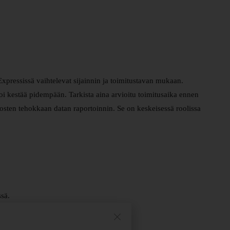
iExpressissä vaihtelevat sijainnin ja toimitustavan mukaan.
oi kestää pidempään. Tarkista aina arvioitu toimitusaika ennen
osten tehokkaan datan raportoinnin. Se on keskeisessä roolissa
ssä.