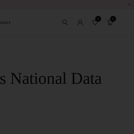
w
0
0
ntact
s National Data