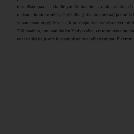
turvallisempaa asiakkaille ympäri maailmaa, mukaan lukien US
maksuja luottokorteilla, PayPalilla (joissain alueissa) ja muilla
vapautetaan myyjille vasta, kun ostajat ovat vahvistaneet toimi
200 maahan, mukaan lukien Yhdysvallat, eri toimitusvaihtoehdoi
ettei välikäsiä ja että kustannukset ovat alhaisemmat. Elektronii