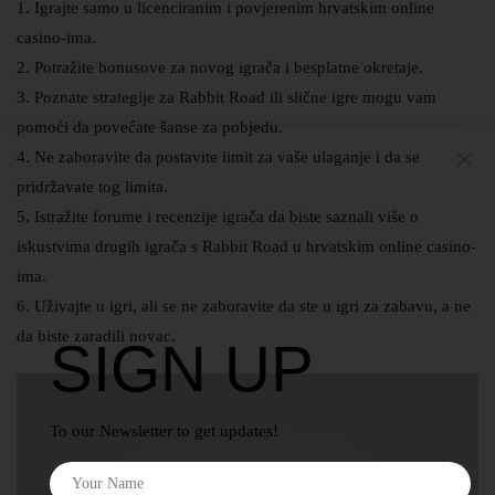
1. Igrajte samo u licenciranim i povjerenim hrvatskim online
casino-ima.
2. Potražite bonusove za novog igrača i besplatne okretaje.
3. Poznate strategije za Rabbit Road ili slične igre mogu vam
pomoći da povećate šanse za pobjedu.
4. Ne zaboravite da postavite limit za vaše ulaganje i da se
pridržavate tog limitа.
5. Istražite forume i recenzije igrača da biste saznali više o
iskustvima drugih igrača s Rabbit Road u hrvatskim online casino-
ima.
6. Uživajte u igri, ali se ne zaboravite da ste u igri za zabavu, a ne
da biste zaradili novac.
SIGN UP
To our Newsletter to get updates!