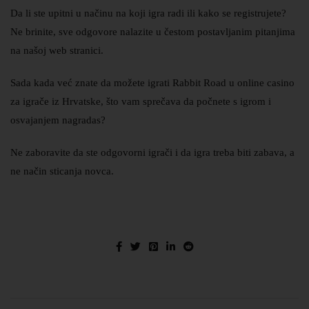
Da li ste upitni u načinu na koji igra radi ili kako se registrujete?
Ne brinite, sve odgovore nalazite u čestom postavljanim pitanjima
na našoj web stranici.
Sada kada već znate da možete igrati Rabbit Road u online casino
za igrače iz Hrvatske, što vam sprečava da počnete s igrom i
osvajanjem nagradas?
Ne zaboravite da ste odgovorni igrači i da igra treba biti zabava, a
ne način sticanja novca.