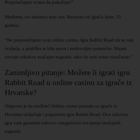
Preporučujem svima da pokušaju!”
Međutim, svi iskustva nisu ista. Recenzo od igrača Ante, 35
godina:
“Ne preporučujem ovaj online casino. Igra Rabbit Road mi se nije
svidjela, a podrška je bila spora i nedovoljno pomoćna. Nisam
osvojio nikakve značajne nagrade, tako da sam ostao razočaran.”
Zanimljivo pitanje: Možete li igrati igru
Rabbit Road u online casinu za igrače iz
Hrvatske?
Odgovor je da možete! Online casino ponuda za igrače iz
Hrvatske uključuje i popularnu igru Rabbit Road. Ova zabavna
igra vam garantira zabavu i mogućnost osvajanja značajnih
nagrada.