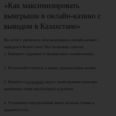
«Как максимизировать
выигрыши в онлайн-казино с
выводом в Казахстане»
Вы хотите увеличить свои выигрыши в онлайн-казино с
выводом в Казахстане? Вот несколько советов:
1. Выберите надежное и проверенное онлайн-казино.
2. Используйте бонусы и акции, предлагаемые казино.
3. Играйте в
подробнее
игры с наибольшими шансами
выигрыша, такие как blackjack и рулетка.
4. Установите определенный лимит на ваши ставки и
держитесь его.