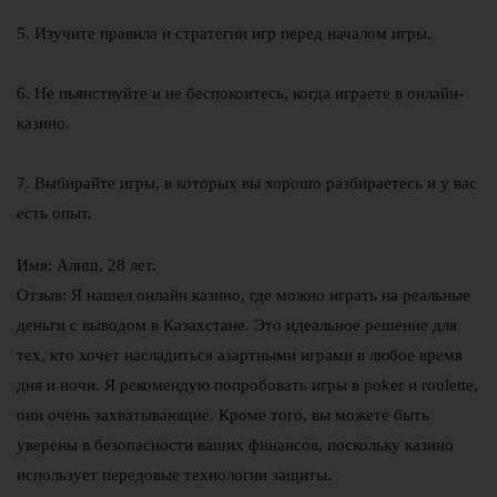
5. Изучите правила и стратегии игр перед началом игры.
6. Не пьянствуйте и не беспокоитесь, когда играете в онлайн-
казино.
7. Выбирайте игры, в которых вы хорошо разбираетесь и у вас
есть опыт.
Имя: Алиш, 28 лет.
Отзыв: Я нашел онлайн казино, где можно играть на реальные
деньги с выводом в Казахстане. Это идеальное решение для
тех, кто хочет насладиться азартными играми в любое время
дня и ночи. Я рекомендую попробовать игры в poker и roulette,
они очень захватывающие. Кроме того, вы можете быть
уверены в безопасности ваших финансов, поскольку казино
использует передовые технологии защиты.