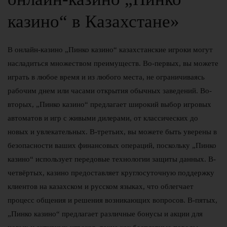
казино“ в Казахстане»
В онлайн-казино „Пинко казино“ казахстанские игроки могут
насладиться множеством преимуществ. Во-первых, вы можете
играть в любое время и из любого места, не ограничиваясь
рабочим днем или часами открытия обычных заведений. Во-
вторых, „Пинко казино“ предлагает широкий выбор игровых
автоматов и игр с живыми дилерами, от классических до
новых и увлекательных. В-третьих, вы можете быть уверены в
безопасности ваших финансовых операций, поскольку „Пинко
казино“ использует передовые технологии защиты данных. В-
четвёртых, казино предоставляет круглосуточную поддержку
клиентов на казахском и русском языках, что облегчает
процесс общения и решения возникающих вопросов. В-пятых,
„Пинко казино“ предлагает различные бонусы и акции для