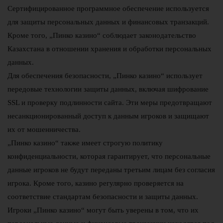
Сертифицированное программное обеспечение используется
для защиты персональных данных и финансовых транзакций.
Кроме того, „Пинко казино“ соблюдает законодательство
Казахстана в отношении хранения и обработки персональных
данных.
Для обеспечения безопасности, „Пинко казино“ использует
передовые технологии защиты данных, включая шифрование
SSL и проверку подлинности сайта. Эти меры предотвращают
несанкционированный доступ к данным игроков и защищают
их от мошенничества.
„Пинко казино“ также имеет строгую политику
конфиденциальности, которая гарантирует, что персональные
данные игроков не будут переданы третьим лицам без согласия
игрока. Кроме того, казино регулярно проверяется на
соответствие стандартам безопасности и защиты данных.
Игроки „Пинко казино“ могут быть уверены в том, что их