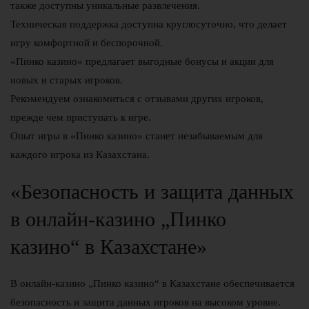
также доступны уникальные развлечения.
Техническая поддержка доступна круглосуточно, что делает
игру комфортной и беспорочной.
«Пинко казино» предлагает выгодные бонусы и акции для
новых и старых игроков.
Рекомендуем ознакомиться с отзывами других игроков,
прежде чем приступать к игре.
Опыт игры в «Пинко казино» станет незабываемым для
каждого игрока из Казахстана.
«Безопасность и защита данных
в онлайн-казино „Пинко
казино“ в Казахстане»
В онлайн-казино „Пинко казино“ в Казахстане обеспечивается
безопасность и защита данных игроков на высоком уровне.