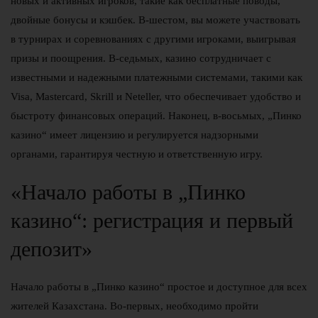
новых и активных игроков, такие как бесплатные поводы,
двойные бонусы и кэшбек. В-шестом, вы можете участвовать
в турнирах и соревнованиях с другими игроками, выигрывая
призы и поощрения. В-седьмых, казино сотрудничает с
известными и надежными платежными системами, такими как
Visa, Mastercard, Skrill и Neteller, что обеспечивает удобство и
быстроту финансовых операций. Наконец, в-восьмых, „Пинко
казино“ имеет лицензию и регулируется надзорными
органами, гарантируя честную и ответственную игру.
«Начало работы в „Пинко
казино“: регистрация и первый
депозит»
Начало работы в „Пинко казино“ простое и доступное для всех
жителей Казахстана. Во-первых, необходимо пройти