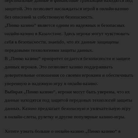
персональные данные и финансовые транзакции находятся под
защитой. Это позволяет наслаждаться игрой в онлайн-казино
без опасений за собственную безопасность.
„Пинко казино“ является одним из надежных и безопасных
онлайн-казино в Казахстане. Здесь игроки могут чувствовать
себя в безопасности, знаendo, что их данные защищены
передовыми технологиями защиты данных.
В „Пинко казино“ приоритет отдается безопасности и защите
данных игроков. Это позволяет казино поддерживать
доверительные отношения со своими игроками и обеспечивать
уверенную и надежную игру в онлайн-казино.
Выбирая „Пинко казино“, игроки могут быть уверены, что их
данные находятся под защитой передовых технологий защиты
данных. Казино предлагает безопасную и увлекательную игру
в онлайн-слоты, рулетку и другие популярные казино-игры.
Хотите узнать больше о онлайн-казино „Пинко казино“ в