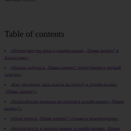
Table of contents
«Преимущества игры в онлайн-казино „Пинко казино“ в
Казахстане»
«Начало работы в „Пинко казино“: регистрация и первый
депозит»
«Как увеличить свои шансы на победу в онлайн-казино
„Пинко казино“»
«Разнообразие игровых автоматов в онлайн-казино „Пинко
казино“»
«Опыт игры в „Пинко казино“: отзывы и рекомендации»
«Безопасность и защита данных в онлайн-казино „Пинко