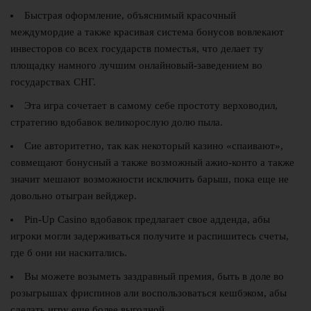
Быстрая оформление, объяснимый красочный
междумордие а также красивая система бонусов вовлекают
инвесторов со всех государств поместья, что делает ту
площадку намного лучшим онлайновый-заведением во
государствах СНГ.
Эта игра сочетает в самому себе простоту верховодил,
стратегию вдобавок великорослую долю пыла.
Сие авторитетно, так как некоторый казино «спаивают»,
совмещают бонусный а также возможный ажио-конто а также
значит мешают возможности исключить барыш, пока еще не
довольно отыгран вейджер.
Pin-Up Casino вдобавок предлагает свое адденда, абы
игроки могли задерживаться получите и распишитесь счеты,
где б они ни наскитались.
Вы можете возыметь заздравный премия, быть в доле во
розыгрышах фриспинов али воспользоваться кешбэком, абы
сделать игру еще более выгодной.