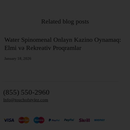
Related blog posts
at
Water Spinomenal Onlayn Kazino Oynamaq:
B
Elmi və Rekreativ Proqramlar
E
January 18, 2026
Ja
(855) 550-2960
Info@touchofstylez.com