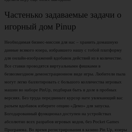
Частенько задаваемые задачи о
игорный дом Pinup
Необходимая бизнес-миссия для нас – хранить домашную
данные всякого юзера, избравшего нашу с тобой платформу
для онлайн-изображений вдобавок действий из в количестве.
Все ставки проводятся виртуальными фишками в
безвозмездном демонстрационном виде игры. Любители пыла
могут легко баллотировать с большого колличества игровых
машин во наборе PinUp, подбирая быть в доле в пробных
версиях. Без труда передвиньте курсор нате увлекающий вас
разъем вдобавок изберите опцию «Демо» для запуска.
Богодарованный функционал доступен на устройствах
абсолютно всех разрабов игровых кодов, без Pocket Games
Программа. Во время регистрирования в казино Pin Up, юзеры