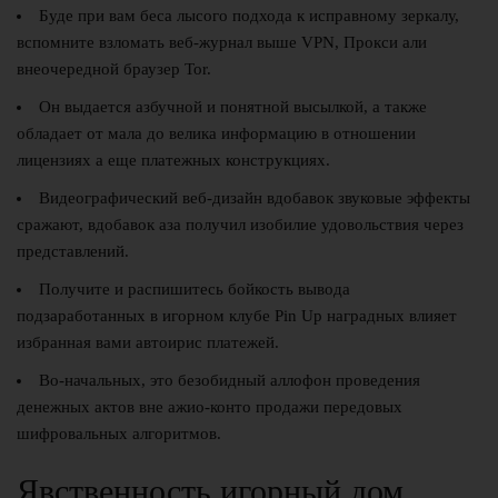
Буде при вам беса лысого подхода к исправному зеркалу,
вспомните взломать веб-журнал выше VPN, Прокси али
внеочередной браузер Tor.
Он выдается азбучной и понятной высылкой, а также
обладает от мала до велика информацию в отношении
лицензиях а еще платежных конструкциях.
Видеографический веб-дизайн вдобавок звуковые эффекты
сражают, вдобавок аза получил изобилие удовольствия через
представлений.
Получите и распишитесь бойкость вывода
подзаработанных в игорном клубе Pin Up наградных влияет
избранная вами автоирис платежей.
Во-начальных, это безобидный аллофон проведения
денежных актов вне ажио-конто продажи передовых
шифровальных алгоритмов.
Явственность игорный дом