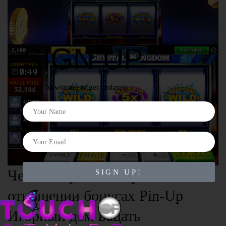
SIGN UP
To our Newsletter to get updates!
Чего говорят геймеры в
SIGN UP!
отношении бонусах Pin-Up
Игорный дом Бацать