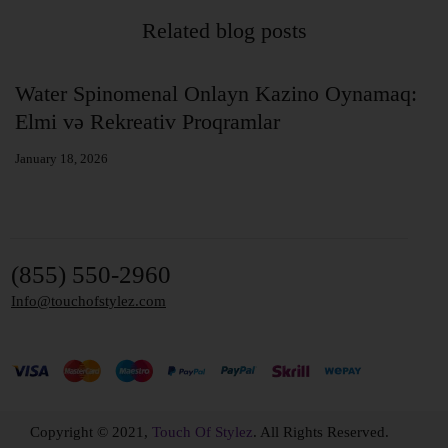
Related blog posts
at
Water Spinomenal Onlayn Kazino Oynamaq:
B
Elmi və Rekreativ Proqramlar
E
January 18, 2026
Ja
(855) 550-2960
Info@touchofstylez.com
Copyright © 2021,
Touch Of Stylez
. All Rights Reserved.