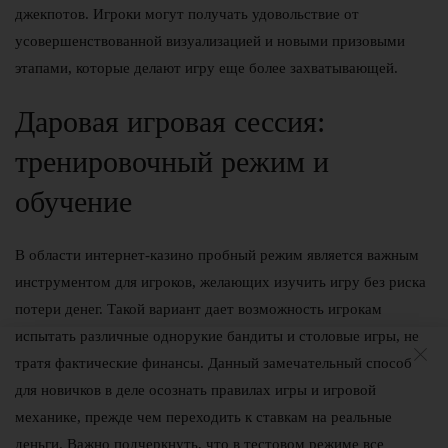
джекпотов. Игроки могут получать удовольствие от
усовершенствованной визуализацией и новыми призовыми
этапами, которые делают игру еще более захватывающей.
Даровая игровая сессия:
тренировочный режим и
обучение
В области интернет-казино пробный режим является важным
инструментом для игроков, желающих изучить игру без риска
потери денег. Такой вариант дает возможность игрокам
испытать различные однорукие бандиты и столовые игры, не
тратя фактические финансы. Данный замечательный способ
для новичков в деле осознать правилах игры и игровой
механике, прежде чем переходить к ставкам на реальные
деньги. Важно подчеркнуть, что в тестовом режиме все