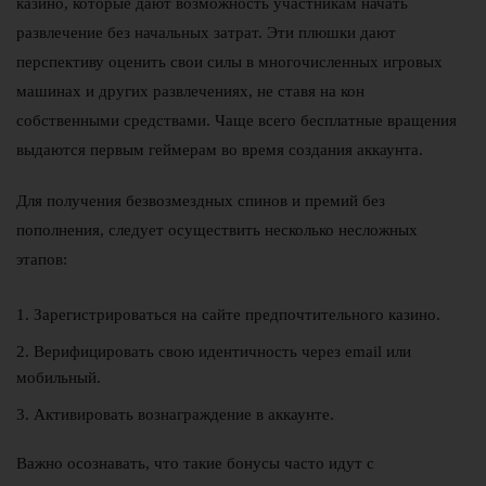
казино, которые дают возможность участникам начать
развлечение без начальных затрат. Эти плюшки дают
перспективу оценить свои силы в многочисленных игровых
машинах и других развлечениях, не ставя на кон
собственными средствами. Чаще всего бесплатные вращения
выдаются первым геймерам во время создания аккаунта.
Для получения безвозмездных спинов и премий без
пополнения, следует осуществить несколько несложных
этапов:
Зарегистрироваться на сайте предпочтительного казино.
Верифицировать свою идентичность через email или
мобильный.
Активировать вознаграждение в аккаунте.
Важно осознавать, что такие бонусы часто идут с