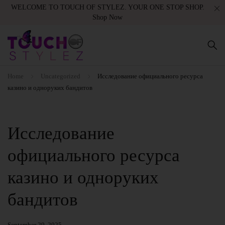
WELCOME TO TOUCH OF STYLEZ. YOUR ONE STOP SHOP.
Shop Now
Home
Uncategorized
Исследование официального ресурса
казино и одноруких бандитов
Исследование
официального ресурса
казино и одноруких
бандитов
September 29, 2025