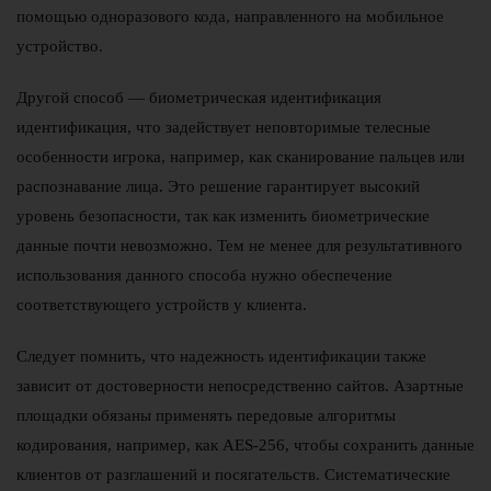
помощью одноразового кода, направленного на мобильное
устройство.
Другой способ — биометрическая идентификация
идентификация, что задействует неповторимые телесные
особенности игрока, например, как сканирование пальцев или
распознавание лица. Это решение гарантирует высокий
уровень безопасности, так как изменить биометрические
данные почти невозможно. Тем не менее для результативного
использования данного способа нужно обеспечение
соответствующего устройств у клиента.
Следует помнить, что надежность идентификации также
зависит от достоверности непосредственно сайтов. Азартные
площадки обязаны применять передовые алгоритмы
кодирования, например, как AES-256, чтобы сохранить данные
клиентов от разглашений и посягательств. Систематические