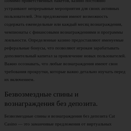
Помимо приветственных пакетов, казино постоянно
устраивают непрерывные мероприятия для своих активных
пользователей. Эти предложения имеют возможность
содержать еженедельные или каждый месяц вознаграждения,
чемпионаты с финансовыми вознаграждениями и программы
лояльности. Определенные казино предоставляют именуемые
реферальные бонусы, что позволяют игрокам зарабатывать
дополнительный капитал за привлечение новых пользователей.
Важно осознавать, что любые вознаграждения имеют свои
требования прокрутки, которые важно детально изучать перед
их включением.
Безвозмездные спины и
вознаграждения без депозита.
Безвозмездные спины и вознаграждения без депозита Cat
Casino — это заманчивые предложения от виртуальных