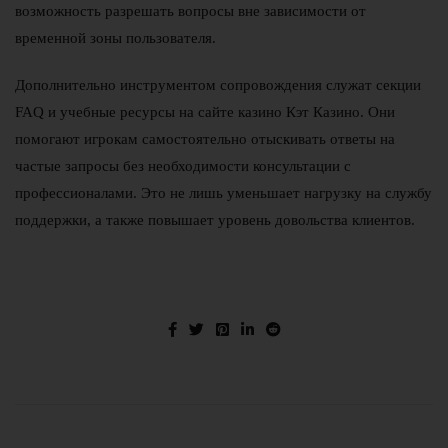
возможность разрешать вопросы вне зависимости от
временной зоны пользователя.
Дополнительно инструментом сопровождения служат секции
FAQ и учебные ресурсы на сайте казино Кэт Казино. Они
помогают игрокам самостоятельно отыскивать ответы на
частые запросы без необходимости консультации с
профессионалами. Это не лишь уменьшает нагрузку на службу
поддержки, а также повышает уровень довольства клиентов.