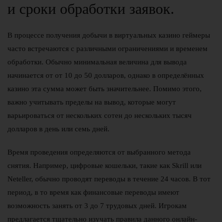
и сроки обработки заявок.
В процессе получения добычи в виртуальных казино геймеры
часто встречаются с различными ограничениями и временем
обработки. Обычно минимальная величина для вывода
начинается от от 10 до 50 долларов, однако в определённых
казино эта сумма может быть значительнее. Помимо этого,
важно учитывать пределы на вывод, которые могут
варьироваться от нескольких сотен до нескольких тысяч
долларов в день или семь дней.
Время проведения определяются от выбранного метода
снятия. Например, цифровые кошельки, такие как Skrill или
Neteller, обычно проводят переводы в течение 24 часов. В тот
период, в то время как финансовые переводы имеют
возможность занять от 3 до 7 трудовых дней. Игрокам
предлагается тщательно изучать правила данного онлайн-