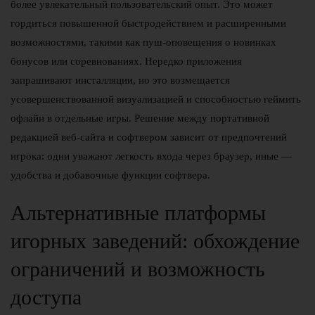
более увлекательный пользовательский опыт. Это может
гордиться повышенной быстродействием и расширенными
возможностями, такими как пуш-оповещения о новинках
бонусов или соревнованиях. Нередко приложения
запрашивают инсталляции, но это возмещается
усовершенствованной визуализацией и способностью геймить
офлайн в отдельные игры. Решение между портативной
редакцией веб-сайта и софтвером зависит от предпочтений
игрока: одни уважают легкость входа через браузер, иные —
удобства и добавочные функции софтвера.
Альтернативные платформы
игорных заведений: обхождение
ограничений и возможность
доступа