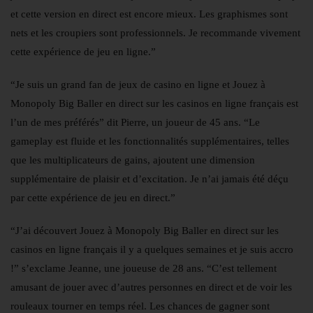
et cette version en direct est encore mieux. Les graphismes sont
nets et les croupiers sont professionnels. Je recommande vivement
cette expérience de jeu en ligne.”
“Je suis un grand fan de jeux de casino en ligne et Jouez à
Monopoly Big Baller en direct sur les casinos en ligne français est
l’un de mes préférés” dit Pierre, un joueur de 45 ans. “Le
gameplay est fluide et les fonctionnalités supplémentaires, telles
que les multiplicateurs de gains, ajoutent une dimension
supplémentaire de plaisir et d’excitation. Je n’ai jamais été déçu
par cette expérience de jeu en direct.”
“J’ai découvert Jouez à Monopoly Big Baller en direct sur les
casinos en ligne français il y a quelques semaines et je suis accro
!” s’exclame Jeanne, une joueuse de 28 ans. “C’est tellement
amusant de jouer avec d’autres personnes en direct et de voir les
rouleaux tourner en temps réel. Les chances de gagner sont