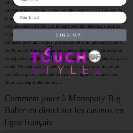
les casinos en ligne français, offrant une expérience de jeu
innovante et excitante. Cette nouvelle version du célèbre jeu de
société propose des fonctionnalités interactives et des gains
potentiellement élevés. Les joueurs peuvent désormais profiter
d’une expérience de casino en direct depuis le confort de leur
SIGN UP!
domicile, avec un croupier professionnel et un gameplay fluide.
Le Monopoly Big Baller en direct est entièrement optimisé pour
les appareils mobiles, ce qui permet aux joueurs de jouer où qu’ils
soient. Ne manquez pas cette occasion de découvrir une toute
nouvelle expérience de jeu de casino en ligne en France avec
Monopoly Big Baller en direct.
Comment jouer à Monopoly Big
Baller en direct sur les casinos en
ligne français