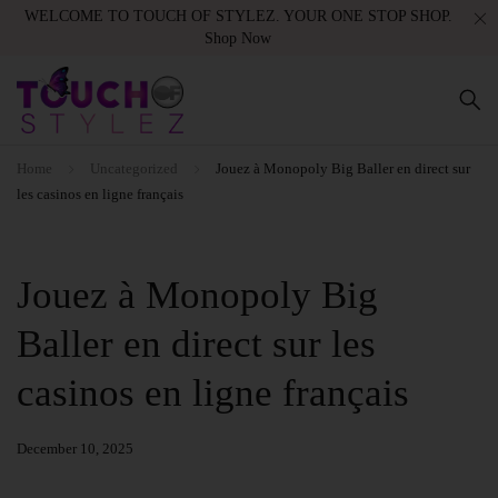
WELCOME TO TOUCH OF STYLEZ. YOUR ONE STOP SHOP.
Shop Now
Home
Uncategorized
Jouez à Monopoly Big Baller en direct sur
les casinos en ligne français
Jouez à Monopoly Big
Baller en direct sur les
casinos en ligne français
December 10, 2025