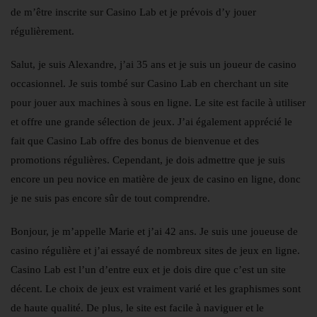
de m’être inscrite sur Casino Lab et je prévois d’y jouer
régulièrement.
Salut, je suis Alexandre, j’ai 35 ans et je suis un joueur de casino
occasionnel. Je suis tombé sur Casino Lab en cherchant un site
pour jouer aux machines à sous en ligne. Le site est facile à utiliser
et offre une grande sélection de jeux. J’ai également apprécié le
fait que Casino Lab offre des bonus de bienvenue et des
promotions régulières. Cependant, je dois admettre que je suis
encore un peu novice en matière de jeux de casino en ligne, donc
je ne suis pas encore sûr de tout comprendre.
Bonjour, je m’appelle Marie et j’ai 42 ans. Je suis une joueuse de
casino régulière et j’ai essayé de nombreux sites de jeux en ligne.
Casino Lab est l’un d’entre eux et je dois dire que c’est un site
décent. Le choix de jeux est vraiment varié et les graphismes sont
de haute qualité. De plus, le site est facile à naviguer et le