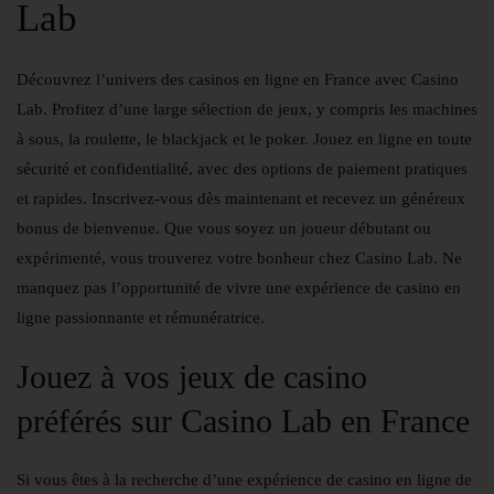
Lab
Découvrez l’univers des casinos en ligne en France avec Casino
Lab. Profitez d’une large sélection de jeux, y compris les machines
à sous, la roulette, le blackjack et le poker. Jouez en ligne en toute
sécurité et confidentialité, avec des options de paiement pratiques
et rapides. Inscrivez-vous dès maintenant et recevez un généreux
bonus de bienvenue. Que vous soyez un joueur débutant ou
expérimenté, vous trouverez votre bonheur chez Casino Lab. Ne
manquez pas l’opportunité de vivre une expérience de casino en
ligne passionnante et rémunératrice.
Jouez à vos jeux de casino
préférés sur Casino Lab en France
Si vous êtes à la recherche d’une expérience de casino en ligne de