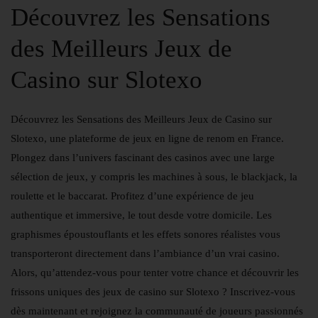
Découvrez les Sensations
des Meilleurs Jeux de
Casino sur Slotexo
Découvrez les Sensations des Meilleurs Jeux de Casino sur
Slotexo, une plateforme de jeux en ligne de renom en France.
Plongez dans l’univers fascinant des casinos avec une large
sélection de jeux, y compris les machines à sous, le blackjack, la
roulette et le baccarat. Profitez d’une expérience de jeu
authentique et immersive, le tout desde votre domicile. Les
graphismes époustouflants et les effets sonores réalistes vous
transporteront directement dans l’ambiance d’un vrai casino.
Alors, qu’attendez-vous pour tenter votre chance et découvrir les
frissons uniques des jeux de casino sur Slotexo ? Inscrivez-vous
dès maintenant et rejoignez la communauté de joueurs passionnés