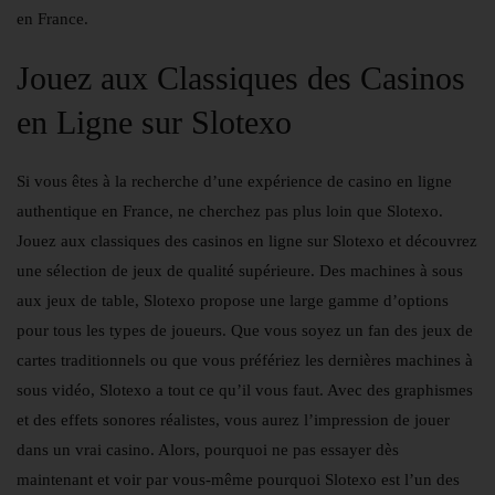
en France.
Jouez aux Classiques des Casinos
en Ligne sur Slotexo
Si vous êtes à la recherche d’une expérience de casino en ligne
authentique en France, ne cherchez pas plus loin que Slotexo.
Jouez aux classiques des casinos en ligne sur Slotexo et découvrez
une sélection de jeux de qualité supérieure. Des machines à sous
aux jeux de table, Slotexo propose une large gamme d’options
pour tous les types de joueurs. Que vous soyez un fan des jeux de
cartes traditionnels ou que vous préfériez les dernières machines à
sous vidéo, Slotexo a tout ce qu’il vous faut. Avec des graphismes
et des effets sonores réalistes, vous aurez l’impression de jouer
dans un vrai casino. Alors, pourquoi ne pas essayer dès
maintenant et voir par vous-même pourquoi Slotexo est l’un des