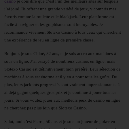
casino
je dois dire que c’est l’un des meilleurs sites sur lesquels
j’ai joué. Ils offrent une grande variété de jeux, y compris mes
favoris comme la roulette et le blackjack. Leur plateforme est
facile à naviguer et les graphismes sont incroyables. Je
recommande vivement Slotexo Casino à tous ceux qui cherchent
une expérience de jeu en ligne de première classe.
Bonjour, je suis Chloé, 32 ans, et je suis accro aux machines à
sous en ligne. J’ai essayé de nombreux casinos en ligne, mais
Slotexo Casino est définitivement mon préféré. Leur sélection de
machines à sous est énorme et il y en a pour tous les goûts. De
plus, leurs jackpots progressifs sont vraiment impressionnants. Je
ai déjà gagné quelques gros prix et je continue à jouer tous les
jours. Si vous voulez jouer aux meilleurs jeux de casino en ligne,
ne cherchez pas plus loin que Slotexo Casino.
Salut, moi c’est Pierre, 50 ans et je suis un joueur de poker en