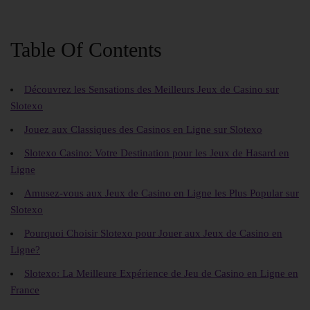
Table Of Contents
Découvrez les Sensations des Meilleurs Jeux de Casino sur
Slotexo
Jouez aux Classiques des Casinos en Ligne sur Slotexo
Slotexo Casino: Votre Destination pour les Jeux de Hasard en
Ligne
Amusez-vous aux Jeux de Casino en Ligne les Plus Popular sur
Slotexo
Pourquoi Choisir Slotexo pour Jouer aux Jeux de Casino en
Ligne?
Slotexo: La Meilleure Expérience de Jeu de Casino en Ligne en
France