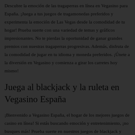
Descubre la emoción de las tragaperras en línea en Vegasino para
España. ¡Juega a tus juegos de tragamonedas preferidos y
experimenta la emoción de Las Vegas desde la comodidad de tu
hogar! Prueba suerte con una variedad de temas y gráficos
impresionantes. No te pierdas la oportunidad de ganar grandes
premios con nuestras tragaperras progresivas. Además, disfruta de
la comodidad de jugar en tu idioma y moneda preferidos. ¡Únete a
la diversión en Vegasino y comienza a girar los carretes hoy
mismo!
Juega al blackjack y la ruleta en
Vegasino España
¡Bienvenido a Vegasino España, el hogar de los mejores juegos de
casino en línea! Si estás buscando emoción y entretenimiento, ¡no
busques más! Prueba suerte en nuestros juegos de blackjack y