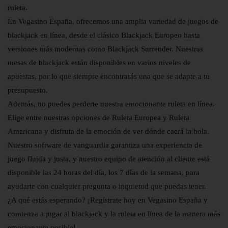
ruleta.
En Vegasino España, ofrecemos una amplia variedad de juegos de
blackjack en línea, desde el clásico Blackjack Europeo hasta
versiones más modernas como Blackjack Surrender. Nuestras
mesas de blackjack están disponibles en varios niveles de
apuestas, por lo que siempre encontrarás una que se adapte a tu
presupuesto.
Además, no puedes perderte nuestra emocionante ruleta en línea.
Elige entre nuestras opciones de Ruleta Europea y Ruleta
Americana y disfruta de la emoción de ver dónde caerá la bola.
Nuestro software de vanguardia garantiza una experiencia de
juego fluida y justa, y nuestro equipo de atención al cliente está
disponible las 24 horas del día, los 7 días de la semana, para
ayudarte con cualquier pregunta o inquietud que puedas tener.
¿A qué estás esperando? ¡Regístrate hoy en Vegasino España y
comienza a jugar al blackjack y la ruleta en línea de la manera más
emocionante posible!