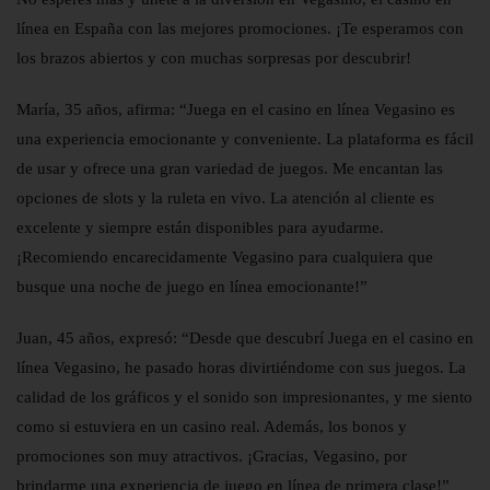
línea en España con las mejores promociones
. ¡Te esperamos con
los brazos abiertos y con muchas sorpresas por descubrir!
María, 35 años, afirma: “Juega en el casino en línea Vegasino es
una experiencia emocionante y conveniente. La plataforma es fácil
de usar y ofrece una gran variedad de juegos. Me encantan las
opciones de slots y la ruleta en vivo. La atención al cliente es
excelente y siempre están disponibles para ayudarme.
¡Recomiendo encarecidamente Vegasino para cualquiera que
busque una noche de juego en línea emocionante!”
Juan, 45 años, expresó: “Desde que descubrí Juega en el casino en
línea Vegasino, he pasado horas divirtiéndome con sus juegos. La
calidad de los gráficos y el sonido son impresionantes, y me siento
como si estuviera en un casino real. Además, los bonos y
promociones son muy atractivos. ¡Gracias, Vegasino, por
brindarme una experiencia de juego en línea de primera clase!”