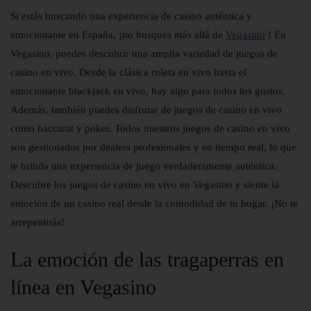
Si estás buscando una experiencia de casino auténtica y
emocionante en España, ¡no busques más allá de
Vegasino
! En
Vegasino, puedes descubrir una amplia variedad de juegos de
casino en vivo. Desde la clásica ruleta en vivo hasta el
emocionante blackjack en vivo, hay algo para todos los gustos.
Además, también puedes disfrutar de juegos de casino en vivo
como baccarat y poker. Todos nuestros juegos de casino en vivo
son gestionados por dealers profesionales y en tiempo real, lo que
te brinda una experiencia de juego verdaderamente auténtica.
Descubre los juegos de casino en vivo en Vegasino y siente la
emoción de un casino real desde la comodidad de tu hogar. ¡No te
arrepentirás!
La emoción de las tragaperras en
línea en Vegasino