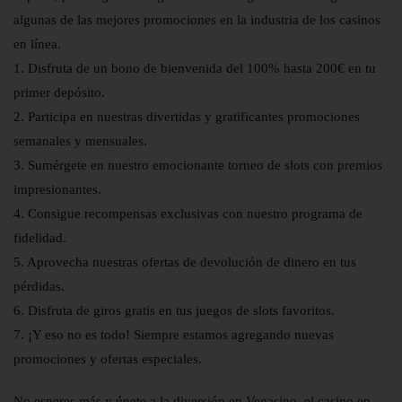
algunas de las mejores promociones en la industria de los casinos
en línea.
1. Disfruta de un bono de bienvenida del 100% hasta 200€ en tu
primer depósito.
2. Participa en nuestras divertidas y gratificantes promociones
semanales y mensuales.
3. Sumérgete en nuestro emocionante torneo de slots con premios
impresionantes.
4. Consigue recompensas exclusivas con nuestro programa de
fidelidad.
5. Aprovecha nuestras ofertas de devolución de dinero en tus
pérdidas.
6. Disfruta de giros gratis en tus juegos de slots favoritos.
7. ¡Y eso no es todo! Siempre estamos agregando nuevas
promociones y ofertas especiales.
No esperes más y únete a la diversión en
Vegasino, el casino en