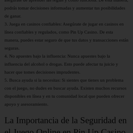
asegúrate de aprender las reglas y cómo funciona. De esta manera,
podrás tomar decisiones informadas y aumentar tus posibilidades
de ganar.
3. Juega en casinos confiables: Asegúrate de jugar en casinos en
línea confiables y regulados, como Pin Up Casino. De esta
manera, puedes estar seguro de que tus datos y transacciones están
seguras.
4. No apuestes bajo la influencia: Nunca apuestes bajo la
influencia del alcohol o drogas. Esto puede afectar tu juicio y
hacer que tomes decisiones imprudentes.
5. Busca ayuda si la necesitas: Si sientes que tienes un problema
con el juego, no dudes en buscar ayuda. Existen muchos recursos
disponibles en línea y en tu comunidad local que pueden ofrecer
apoyo y asesoramiento.
La Importancia de la Seguridad en
el Juego Online en Pin Up Casino