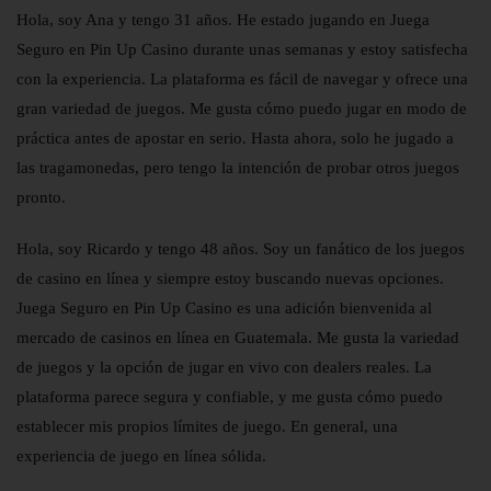
Hola, soy Ana y tengo 31 años. He estado jugando en Juega
Seguro en Pin Up Casino durante unas semanas y estoy satisfecha
con la experiencia. La plataforma es fácil de navegar y ofrece una
gran variedad de juegos. Me gusta cómo puedo jugar en modo de
práctica antes de apostar en serio. Hasta ahora, solo he jugado a
las tragamonedas, pero tengo la intención de probar otros juegos
pronto.
Hola, soy Ricardo y tengo 48 años. Soy un fanático de los juegos
de casino en línea y siempre estoy buscando nuevas opciones.
Juega Seguro en Pin Up Casino es una adición bienvenida al
mercado de casinos en línea en Guatemala. Me gusta la variedad
de juegos y la opción de jugar en vivo con dealers reales. La
plataforma parece segura y confiable, y me gusta cómo puedo
establecer mis propios límites de juego. En general, una
experiencia de juego en línea sólida.