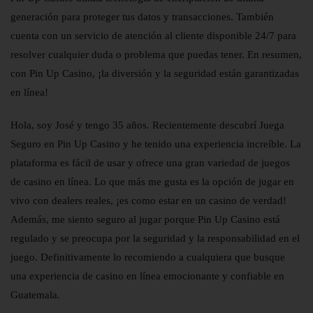
generación para proteger tus datos y transacciones. También
cuenta con un servicio de atención al cliente disponible 24/7 para
resolver cualquier duda o problema que puedas tener. En resumen,
con Pin Up Casino, ¡la diversión y la seguridad están garantizadas
en línea!
Hola, soy José y tengo 35 años. Recientemente descubrí Juega
Seguro en Pin Up Casino y he tenido una experiencia increíble. La
plataforma es fácil de usar y ofrece una gran variedad de juegos
de casino en línea. Lo que más me gusta es la opción de jugar en
vivo con dealers reales, ¡es como estar en un casino de verdad!
Además, me siento seguro al jugar porque Pin Up Casino está
regulado y se preocupa por la seguridad y la responsabilidad en el
juego. Definitivamente lo recomiendo a cualquiera que busque
una experiencia de casino en línea emocionante y confiable en
Guatemala.