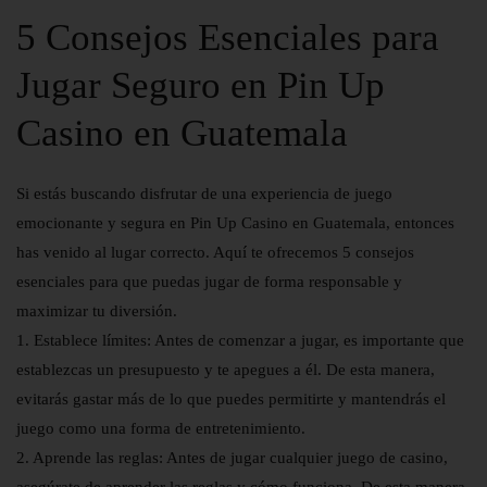
5 Consejos Esenciales para
Jugar Seguro en Pin Up
Casino en Guatemala
Si estás buscando disfrutar de una experiencia de juego
emocionante y segura en Pin Up Casino en Guatemala, entonces
has venido al lugar correcto. Aquí te ofrecemos 5 consejos
esenciales para que puedas jugar de forma responsable y
maximizar tu diversión.
1. Establece límites: Antes de comenzar a jugar, es importante que
establezcas un presupuesto y te apegues a él. De esta manera,
evitarás gastar más de lo que puedes permitirte y mantendrás el
juego como una forma de entretenimiento.
2. Aprende las reglas: Antes de jugar cualquier juego de casino,