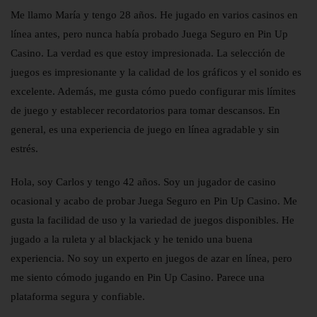
Me llamo María y tengo 28 años. He jugado en varios casinos en
línea antes, pero nunca había probado Juega Seguro en Pin Up
Casino. La verdad es que estoy impresionada. La selección de
juegos es impresionante y la calidad de los gráficos y el sonido es
excelente. Además, me gusta cómo puedo configurar mis límites
de juego y establecer recordatorios para tomar descansos. En
general, es una experiencia de juego en línea agradable y sin
estrés.
Hola, soy Carlos y tengo 42 años. Soy un jugador de casino
ocasional y acabo de probar Juega Seguro en Pin Up Casino. Me
gusta la facilidad de uso y la variedad de juegos disponibles. He
jugado a la ruleta y al blackjack y he tenido una buena
experiencia. No soy un experto en juegos de azar en línea, pero
me siento cómodo jugando en Pin Up Casino. Parece una
plataforma segura y confiable.