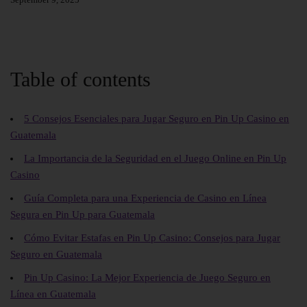
Table of contents
5 Consejos Esenciales para Jugar Seguro en Pin Up Casino en
Guatemala
La Importancia de la Seguridad en el Juego Online en Pin Up
Casino
Guía Completa para una Experiencia de Casino en Línea
Segura en Pin Up para Guatemala
Cómo Evitar Estafas en Pin Up Casino: Consejos para Jugar
Seguro en Guatemala
Pin Up Casino: La Mejor Experiencia de Juego Seguro en
Línea en Guatemala