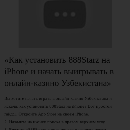
«Как установить 888Starz на
iPhone и начать выигрывать в
онлайн-казино Узбекистана»
Вы хотите начать играть в онлайн-казино Узбекистана и
искали, как установить 888Starz на iPhone? Вот простой
гайд:1. Откройте App Store на своем iPhone.
2. Нажмите на иконку поиска в правом верхнем углу.
3. Введите «888Starz» в поле поиска и начните искать.