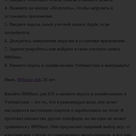
4. Нажмите на кнопку «Получить», чтобы загрузить и
установить приложение.
5. Введите пароль своей учетной записи Apple, если
потребуется.
6. Дождитесь завершения загрузки и установки приложения.
7. Зарегистрируйтесь или войдите в свою учетную запись
888Starz.
8. Начните играть в онлайн-казино Узбекистана и выигрывать!
Иван,
888starz apk
28 лет:
Качайте 888Starz для iOS и начните играть в онлайн-казино в
Узбекистане – это то, что я рекомендую всем, кто хочет
насладиться настоящим азартом и зарабатывать на этом! Я
пробовал множество других платформ, но ни одна не может
сравниться с 888Starz. Они предлагают широкий выбор игр, от
классических слотов до современных видео-покеров, и все они