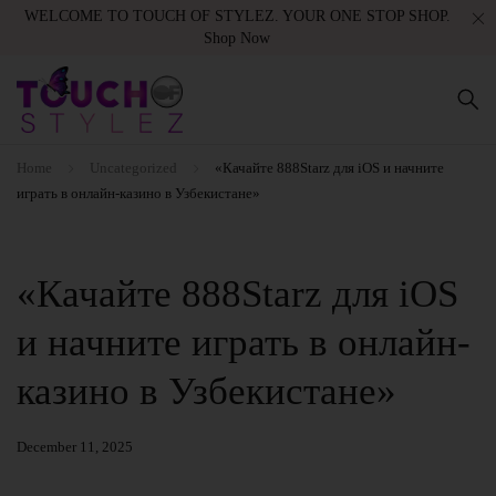
WELCOME TO TOUCH OF STYLEZ. YOUR ONE STOP SHOP.
Shop Now
Home
Uncategorized
«Качайте 888Starz для iOS и начните
играть в онлайн-казино в Узбекистане»
«Качайте 888Starz для iOS
и начните играть в онлайн-
казино в Узбекистане»
December 11, 2025