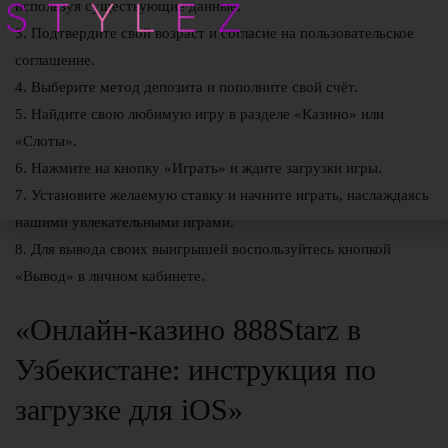
используя существующие данные.
3. Подтвердите свой возраст и согласие на пользовательское
соглашение.
4. Выберите метод депозита и пополните свой счёт.
5. Найдите свою любимую игру в разделе «Казино» или
«Слоты».
6. Нажмите на кнопку «Играть» и ждите загрузки игры.
7. Установите желаемую ставку и начните играть, наслаждаясь
нашими увлекательными играми.
8. Для вывода своих выигрышей воспользуйтесь кнопкой
«Вывод» в личном кабинете.
«Онлайн-казино 888Starz в
Узбекистане: инструкция по
загрузке для iOS»