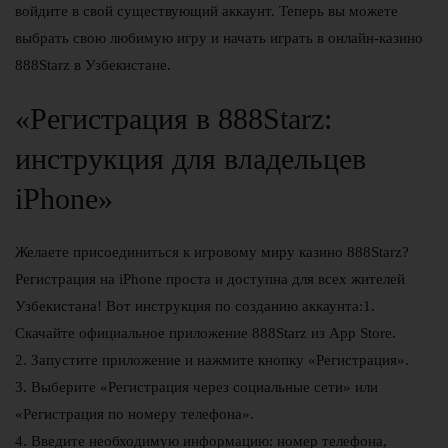
войдите в свой существующий аккаунт. Теперь вы можете
выбрать свою любимую игру и начать играть в онлайн-казино
888Starz в Узбекистане.
«Регистрация в 888Starz:
инструкция для владельцев
iPhone»
Желаете присоединиться к игровому миру казино 888Starz?
Регистрация на iPhone проста и доступна для всех жителей
Узбекистана! Вот инструкция по созданию аккаунта:1.
Скачайте официальное приложение 888Starz из App Store.
2. Запустите приложение и нажмите кнопку «Регистрация».
3. Выберите «Регистрация через социальные сети» или
«Регистрация по номеру телефона».
4. Введите необходимую информацию: номер телефона,