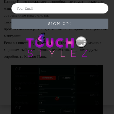
Казино Пинко предлагает разнообразные тематические слот-
машины, включая классические фруктовые автоматы и
современные видео-слоты.
Также в Казино Пинко доступны игровые автоматы с
SIGN UP!
прогрессивными jackpots, которые могут принести огромные
выигрыши.
Если вы ищете надежное и увлекательное онлайн-казино с
хорошим выбором игровых автоматов, то рекомендуем
опробовать Казино Пинко.