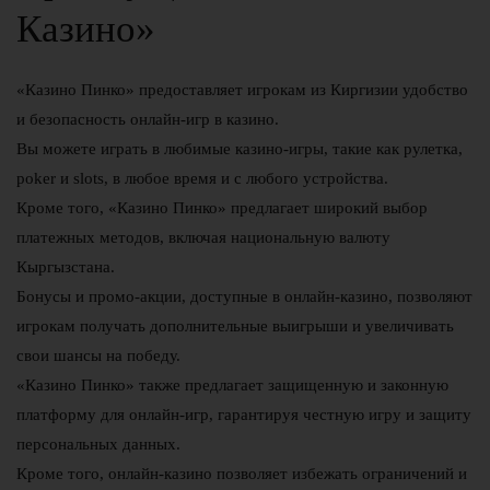
Казино»
«Казино Пинко» предоставляет игрокам из Киргизии удобство
и безопасность онлайн-игр в казино.
Вы можете играть в любимые казино-игры, такие как рулетка,
poker и slots, в любое время и с любого устройства.
Кроме того, «Казино Пинко» предлагает широкий выбор
платежных методов, включая национальную валюту
Кыргызстана.
Бонусы и промо-акции, доступные в онлайн-казино, позволяют
игрокам получать дополнительные выигрыши и увеличивать
свои шансы на победу.
«Казино Пинко» также предлагает защищенную и законную
платформу для онлайн-игр, гарантируя честную игру и защиту
персональных данных.
Кроме того, онлайн-казино позволяет избежать ограничений и