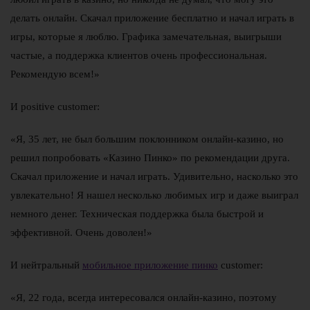
делать онлайн. Скачал приложение бесплатно и начал играть в
игры, которые я люблю. Графика замечательная, выигрыши
частые, а поддержка клиентов очень профессиональная.
Рекомендую всем!»
И positive customer:
«Я, 35 лет, не был большим поклонником онлайн-казино, но
решил попробовать «Казино Пинко» по рекомендации друга.
Скачал приложение и начал играть. Удивительно, насколько это
увлекательно! Я нашел несколько любимых игр и даже выиграл
немного денег. Техническая поддержка была быстрой и
эффективной. Очень доволен!»
И нейтральный
мобильное приложение пинко
customer:
«Я, 22 года, всегда интересовался онлайн-казино, поэтому