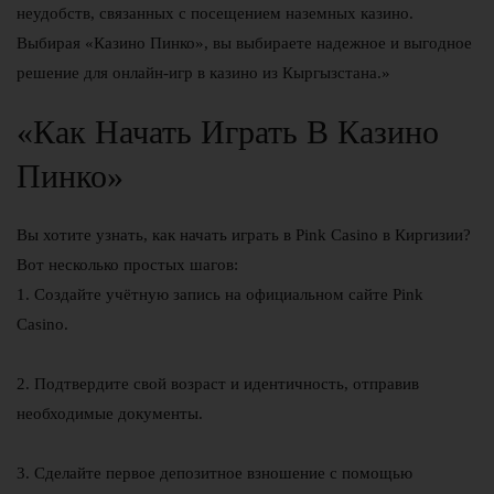
неудобств, связанных с посещением наземных казино.
Выбирая «Казино Пинко», вы выбираете надежное и выгодное
решение для онлайн-игр в казино из Кыргызстана.»
«Как Начать Играть В Казино
Пинко»
Вы хотите узнать, как начать играть в Pink Casino в Киргизии?
Вот несколько простых шагов:
1. Создайте учётную запись на официальном сайте Pink
Casino.
2. Подтвердите свой возраст и идентичность, отправив
необходимые документы.
3. Сделайте первое депозитное взношение с помощью