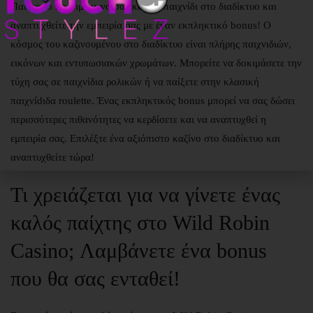
Παίξτε το προτιμώμενο σας καζίνο παιχνίδι στο διαδίκτυο και
αναπτυχθείτε την εμπειρία σας με έναν εκπληκτικό bonus! Ο
κόσμος του καζινουμένου στο διαδίκτυο είναι πλήρης παιχνιδιών,
εικόνων και εντυπωσιακών χρωμάτων. Μπορείτε να δοκιμάσετε την
τύχη σας σε παιχνίδια ρολικών ή να παίξετε στην κλασική
παιχνídιδα roulette. Ένας εκπληκτικός bonus μπορεί να σας δώσει
περισσότερες πιθανότητες να κερδίσετε και να αναπτυχθεί η
εμπειρία σας. Επιλέξτε ένα αξιόπιστο καζίνο στο διαδίκτυο και
αναπτυχθείτε τώρα!
Τι χρειάζεται για να γίνετε ένας
καλός παίχτης στο Wild Robin
Casino; Λαμβάνετε ένα bonus
που θα σας ενταθεί!