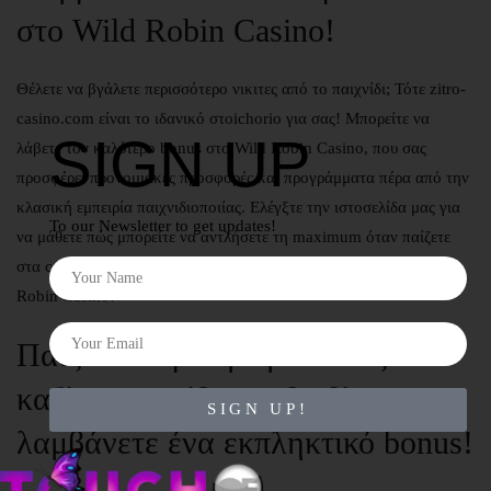
στο Wild Robin Casino!
Θέλετε να βγάλετε περισσότερο νικιτες από το παιχνίδι; Τότε zitro-
casino.com είναι το ιδανικό στοichorio για σας! Μπορείτε να
SIGN UP
λάβετε τον καλύτερο bonus στο Wild Robin Casino, που σας
προσφέρει προνομιακές προσφορές και προγράμματα πέρα από την
κλασική εμπειρία παιχνιδιοποιίας. Ελέγξτε την ιστοσελίδα μας για
To our Newsletter to get updates!
να μάθετε πώς μπορείτε να αντλήσετε τη maximum όταν παίζετε
στα casino games μας. Έχετε εντυπωσιακά εμπειρίες στο Wild
Robin Casino!
Παίξτε το προτιμώμενο σας
καζίνο παιχνίδι στο διαδίκτυο και
SIGN UP!
λαμβάνετε ένα εκπληκτικό bonus!