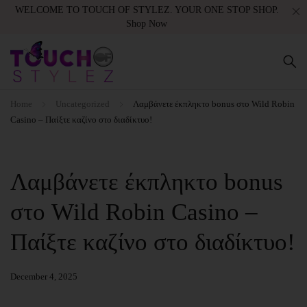
WELCOME TO TOUCH OF STYLEZ. YOUR ONE STOP SHOP.
Shop Now
Home
Uncategorized
Λαμβάνετε έκπληκτο bonus στο Wild Robin
Casino – Παίξτε καζίνο στο διαδίκτυο!
Λαμβάνετε έκπληκτο bonus
στο Wild Robin Casino –
Παίξτε καζίνο στο διαδίκτυο!
December 4, 2025