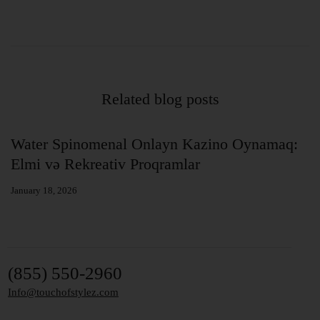
Related blog posts
at
Water Spinomenal Onlayn Kazino Oynamaq:
B
Elmi və Rekreativ Proqramlar
E
January 18, 2026
Ja
(855) 550-2960
Info@touchofstylez.com