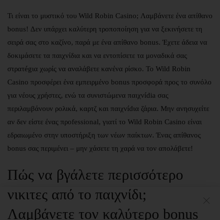
Τι είναι το μυστικό του Wild Robin Casino; Λαμβάνετε ένα απίθανο
bonus! Δεν υπάρχει καλύτερη τροποποίηση για να ξεκινήσετε τη
σειρά σας στο καζίνο, παρά με ένα απίθανο bonus. Έχετε άδεια να
δοκιμάσετε τα παιχνίδια και να εντοπίσετε τα μοναδικά σας
στρατégια χωρίς να αναλάβετε κανένα ρίσκο. Το Wild Robin
Casino προσφέρει ένα εμπειρμένο bonus προσφορά προς το συνόλο
για νέους χρήστες, ενώ τα συνιστώμενα παιχνídia σας
περιλαμβάνουν ρολικά, καρτζ και παιχνídια ζάρια. Μην ανησυχείτε
αν δεν είστε ένας προfessional, γιατί το Wild Robin Casino είναι
εδραιωμένο στην υποστήριξη των νέων παίκτων. Ένας απίθανος
bonus σας περιμένει – μην χάσετε τη χαρά να τον απολάβετε!
Πώς να βγάλετε περισσότερο
νικιτες από το παιχνίδι;
Λαμβάνετε τον καλύτερο bonus