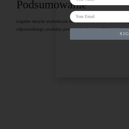
Podsumowanie
Legalne sterydy anaboliczne to temat, który budzi wiele em
odpowiedniego produktu powinien być przemyślany, a zdrow
SI