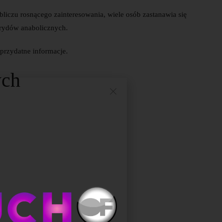
liczu rosnącego zainteresowania, wiele osób zastanawia się
erydów anabolicznych.
 przydatne informacje.
ych