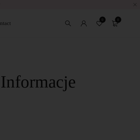
w
0
0
ntact
 Informacje