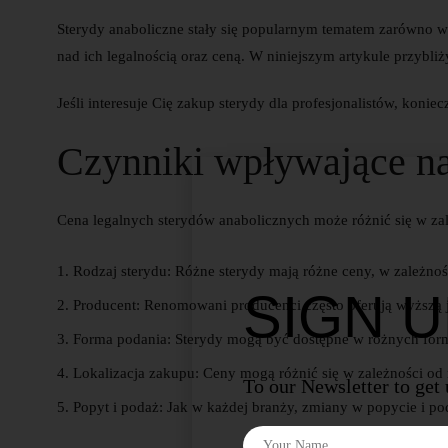
Sterydy anaboliczne stały się popularnym tematem zarówno wś
nad ich legalnością oraz ceną. W niniejszym artykule przybl
Jeśli interesuje Cię zakup sterydy dla profesjonalistów, koni
Czynniki wpływające na
Cena legalnych sterydów anabolicznych może różnić się w zal
Rodzaj sterydu:
Różne sterydy mają różne ceny, w zależnośc
SIGN 
Producent:
Renomowani producenci często oferują wyższą 
Forma podania:
Sterydy mogą być dostępne w różnych formac
Lokalizacja zakupu:
Ceny mogą różnić się w zależności od 
To our Newsletter to get
Popyt i podaż:
Jak w każdej branży, zmiany w popycie i p