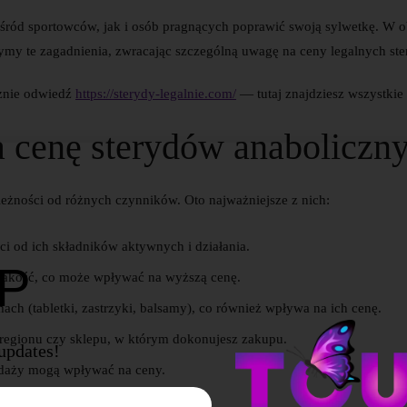
ród sportowców, jak i osób pragnących poprawić swoją sylwetkę. W ob
iżymy te zagadnienia, zwracając szczególną uwagę na ceny legalnych st
ecznie odwiedź
https://sterydy-legalnie.com/
— tutaj znajdziesz wszystkie
 cenę sterydów anaboliczn
eżności od różnych czynników. Oto najważniejsze z nich:
i od ich składników aktywnych i działania.
UP
jakość, co może wpływać na wyższą cenę.
h (tabletki, zastrzyki, balsamy), co również wpływa na ich cenę.
regionu czy sklepu, w którym dokonujesz zakupu.
 updates!
odaży mogą wpływać na ceny.