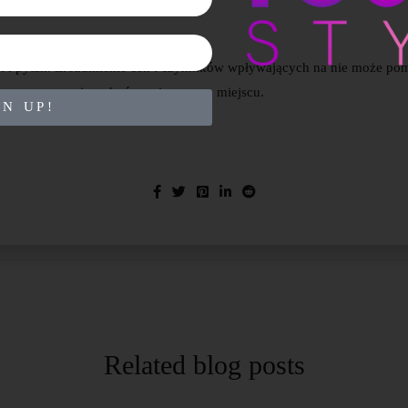
ocji i pytań. Zrozumienie cen i czynników wpływających na nie może 
ie zawsze powinno być na pierwszym miejscu.
GN UP!
Related blog posts