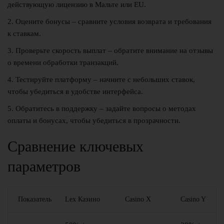
действующую лицензию в Мальте или EU.
Оцените бонусы – сравните условия возврата и требования
к ставкам.
Проверьте скорость выплат – обратите внимание на отзывы
о времени обработки транзакций.
Тестируйте платформу – начните с небольших ставок,
чтобы убедиться в удобстве интерфейса.
Обратитесь в поддержку – задайте вопросы о методах
оплаты и бонусах, чтобы убедиться в прозрачности.
Сравнение ключевых
параметров
Показатель
Lex Казино
Casino X
Casino Y