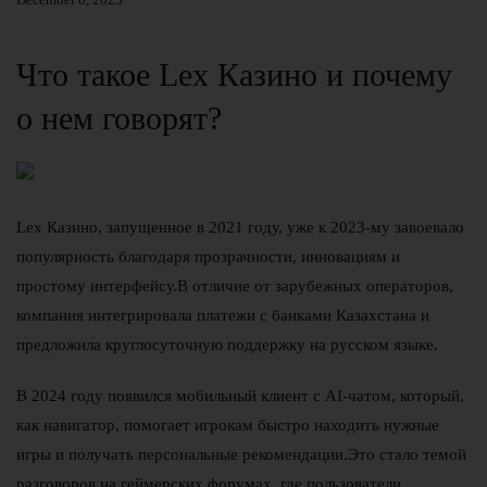
Что такое Lex Казино и почему
о нем говорят?
Lex Казино, запущенное в 2021 году, уже к 2023‑му завоевало
популярность благодаря прозрачности, инновациям и
простому интерфейсу.В отличие от зарубежных операторов,
компания интегрировала платежи с банками Казахстана и
предложила круглосуточную поддержку на русском языке.
В 2024 году появился мобильный клиент с AI‑чатом, который,
как навигатор, помогает игрокам быстро находить нужные
игры и получать персональные рекомендации.Это стало темой
разговоров на геймерских форумах, где пользователи