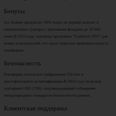
Бонусы
Lex Казино предлагает 50% бонус на первый депозит и
еженедельные турниры с призовыми фондами до 10 000
тенге.В 2023 году запущена программа “Cashback 50%” для
новых пользователей, что сразу повысило привлекательность
платформы.
Безопасность
Платформа использует шифрование 256‑бит и
многофакторную аутентификацию.В 2024 году получила
сертификат ISO 27001, подтверждающий соблюдение
международных стандартов безопасности данных.
Клиентская поддержка