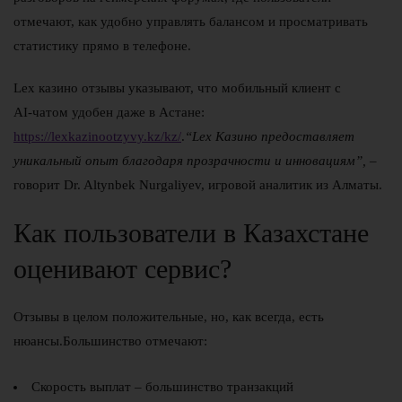
отмечают, как удобно управлять балансом и просматривать
статистику прямо в телефоне.
Lex казино отзывы указывают, что мобильный клиент с
AI‑чатом удобен даже в Астане:
https://lexkazinootzyvy.kz/kz/
.
“Lex Казино предоставляет
уникальный опыт благодаря прозрачности и инновациям”,
–
говорит Dr. Altynbek Nurgaliyev, игровой аналитик из Алматы.
Как пользователи в Казахстане
оценивают сервис?
Отзывы в целом положительные, но, как всегда, есть
нюансы.Большинство отмечают:
Скорость выплат – большинство транзакций