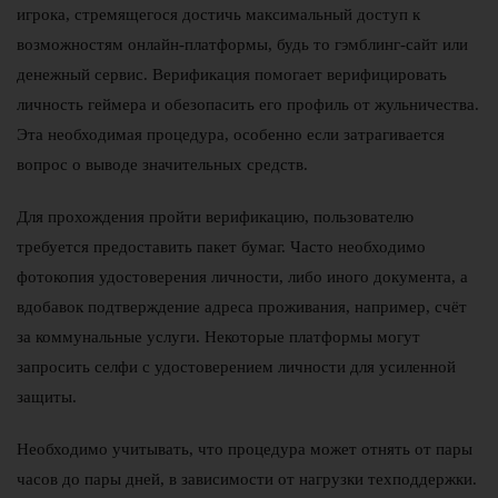
игрока, стремящегося достичь максимальный доступ к
возможностям онлайн-платформы, будь то гэмблинг-сайт или
денежный сервис. Верификация помогает верифицировать
личность геймера и обезопасить его профиль от жульничества.
Эта необходимая процедура, особенно если затрагивается
вопрос о выводе значительных средств.
Для прохождения пройти верификацию, пользователю
требуется предоставить пакет бумаг. Часто необходимо
фотокопия удостоверения личности, либо иного документа, а
вдобавок подтверждение адреса проживания, например, счёт
за коммунальные услуги. Некоторые платформы могут
запросить селфи с удостоверением личности для усиленной
защиты.
Необходимо учитывать, что процедура может отнять от пары
часов до пары дней, в зависимости от нагрузки техподдержки.