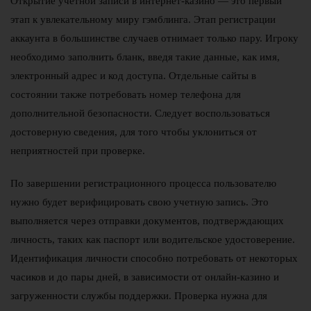
Открытие учетной записи в интернет-казино — это первый
этап к увлекательному миру гэмблинга. Этап регистрации
аккаунта в большинстве случаев отнимает только пару. Игроку
необходимо заполнить бланк, введя такие данные, как имя,
электронный адрес и код доступа. Отдельные сайты в
состоянии также потребовать номер телефона для
дополнительной безопасности. Следует воспользоваться
достоверную сведения, для того чтобы уклониться от
неприятностей при проверке.
По завершении регистрационного процесса пользователю
нужно будет верифицировать свою учетную запись. Это
выполняется через отправки документов, подтверждающих
личность, таких как паспорт или водительское удостоверение.
Идентификация личности способно потребовать от некоторых
часиков и до пары дней, в зависимости от онлайн-казино и
загруженности службы поддержки. Проверка нужна для