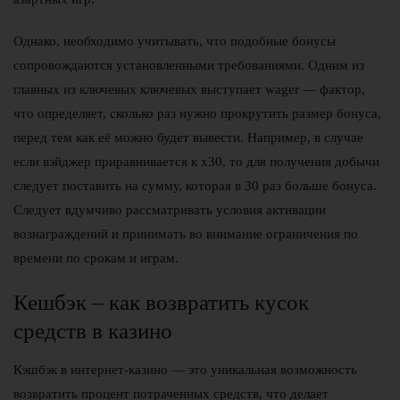
Однако, необходимо учитывать, что подобные бонусы
сопровождаются установленными требованиями. Одним из
главных из ключевых ключевых выступает wager — фактор,
что определяет, сколько раз нужно прокрутить размер бонуса,
перед тем как её можно будет вывести. Например, в случае
если вэйджер приравнивается к x30, то для получения добычи
следует поставить на сумму, которая в 30 раз больше бонуса.
Следует вдумчиво рассматривать условия активации
вознаграждений и принимать во внимание ограничения по
времени по срокам и играм.
Кешбэк – как возвратить кусок
средств в казино
Кэшбэк в интернет-казино — это уникальная возможность
возвратить процент потраченных средств, что делает