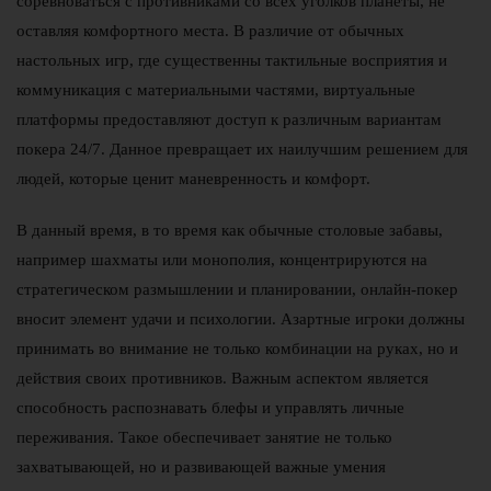
соревноваться с противниками со всех уголков планеты, не
оставляя комфортного места. В различие от обычных
настольных игр, где существенны тактильные восприятия и
коммуникация с материальными частями, виртуальные
платформы предоставляют доступ к различным вариантам
покера 24/7. Данное превращает их наилучшим решением для
людей, которые ценит маневренность и комфорт.
В данный время, в то время как обычные столовые забавы,
например шахматы или монополия, концентрируются на
стратегическом размышлении и планировании, онлайн-покер
вносит элемент удачи и психологии. Азартные игроки должны
принимать во внимание не только комбинации на руках, но и
действия своих противников. Важным аспектом является
способность распознавать блефы и управлять личные
переживания. Такое обеспечивает занятие не только
захватывающей, но и развивающей важные умения