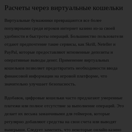
Расчеты через виртуальные кошельки
Виртуальные бумажники превращаются все более
популярными среди игроков интернет казино из-за своей
удобности и быстроты операций. Большинство пользователи
отдают предпочтение такие сервисы, как Skrill, Neteller и
PayPal, которые предоставляют мгновенные депозиты и
оперативные выводы денег. Применение виртуальных
кошельков позволяет предотвратить необходимости ввода
финансовой информации на игровой платформе, что
значительно улучшает безопасность.
Вдобавок, цифровые кошельки часто предлагают умеренные
платежи или полное отсутствие за выполнение операций. Это
делает их весьма заманчивыми для геймеров, которые
регулярно добавляют средства на свои счета или выводят
выигрыши. Следует заметить, что некоторые онлайн-казино