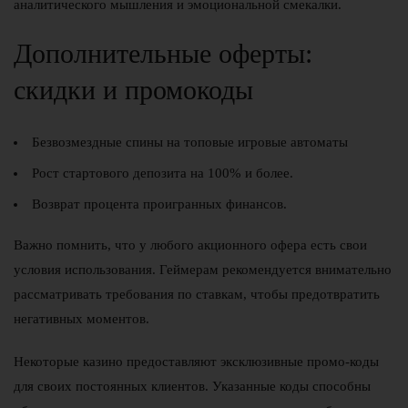
аналитического мышления и эмоциональной смекалки.
Дополнительные оферты:
скидки и промокоды
Безвозмездные спины на топовые игровые автоматы
Рост стартового депозита на 100% и более.
Возврат процента проигранных финансов.
Важно помнить, что у любого акционного офера есть свои
условия использования. Геймерам рекомендуется внимательно
рассматривать требования по ставкам, чтобы предотвратить
негативных моментов.
Некоторые казино предоставляют эксклюзивные промо-коды
для своих постоянных клиентов. Указанные коды способны