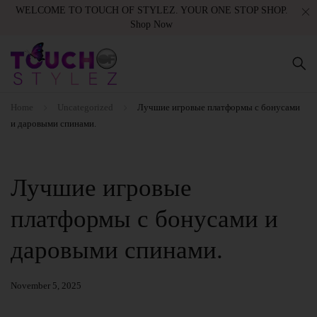
WELCOME TO TOUCH OF STYLEZ. YOUR ONE STOP SHOP.
Shop Now
Home
Uncategorized
Лучшие игровые платформы с бонусами
и даровыми спинами.
Лучшие игровые
платформы с бонусами и
даровыми спинами.
November 5, 2025