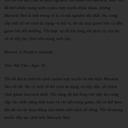
Tôi rất vui khi chia sẻ kinh nghiệm của mình với Maxwin Slot. Tôi
đã thử nhiều trang web casino trực tuyến khác nhau, nhưng
Maxwin Slot là một trong số ít có trải nghiệm tốt nhất. Họ cung
cấp một số trò chơi đa dạng và thú vị, từ các loại game bắn cá đến
game bài đổi thưởng. Tôi thực sự rất hài lòng với dịch vụ của họ
và sẽ tiếp tục chơi trên trang web này.
Review 2: Positive Attitude
Tên: Hải Yến / Age: 35
Tôi rất thích chơi trò chơi casino trực tuyến và tìm thấy Maxwin
Slot rất tốt. Họ có một số trò chơi đa dạng và hấp dẫn, tôi thích
chơi game baccarat nhất. Tôi cũng rất hài lòng với việc họ cung
cấp các chức năng tính toán và chi tiết trong game, tôi có thể theo
dõi tất cả các hoạt động của mình một cách dễ dàng. Tôi rất mong
muốn tiếp tục chơi trên Maxwin Slot.