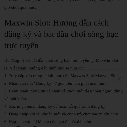
giờ chơi quá mức.
Maxwin Slot: Hướng dẫn cách
đăng ký và bắt đầu chơi sòng bạc
trực tuyến
Để đăng ký và bắt đầu chơi sòng bạc trực tuyến tại Maxwin Slot
tại Việt Nam, hướng dẫn dưới đây sẽ hữu ích:
1. Truy cập vào trang chính thức của Maxwin Slot: Maxwin Slot.
2. Nhấn vào nút “Đăng ký” ở góc trên bên phải màn hình.
3. Hoàn thiện thông tin cá nhân và chọn một tài khoản người dùng
và mật khẩu.
4. Xác nhận email đăng ký để hoàn tất quá trình đăng ký.
5. Đăng nhập với tài khoản mới và chọn trò chơi bạc muốn chơi.
6. Nạp tiền vào tài khoản của bạn để bắt đầu chơi.