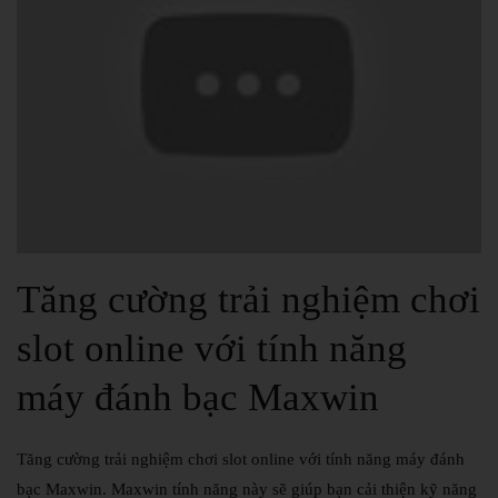
Tăng cường trải nghiệm chơi
slot online với tính năng
máy đánh bạc Maxwin
Tăng cường trải nghiệm chơi slot online với tính năng máy đánh
bạc Maxwin. Maxwin tính năng này sẽ giúp bạn cải thiện kỹ năng