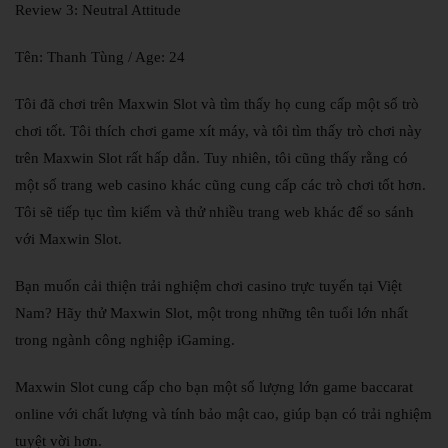
Review 3: Neutral Attitude
Tên: Thanh Tùng / Age: 24
Tôi đã chơi trên Maxwin Slot và tìm thấy họ cung cấp một số trò
chơi tốt. Tôi thích chơi game xít máy, và tôi tìm thấy trò chơi này
trên Maxwin Slot rất hấp dẫn. Tuy nhiên, tôi cũng thấy rằng có
một số trang web casino khác cũng cung cấp các trò chơi tốt hơn.
Tôi sẽ tiếp tục tìm kiếm và thử nhiều trang web khác để so sánh
với Maxwin Slot.
Bạn muốn cải thiện trải nghiệm chơi casino trực tuyến tại Việt
Nam? Hãy thử Maxwin Slot, một trong những tên tuổi lớn nhất
trong ngành công nghiệp iGaming.
Maxwin Slot cung cấp cho bạn một số lượng lớn game baccarat
online với chất lượng và tính bảo mật cao, giúp bạn có trải nghiệm
tuyệt vời hơn.