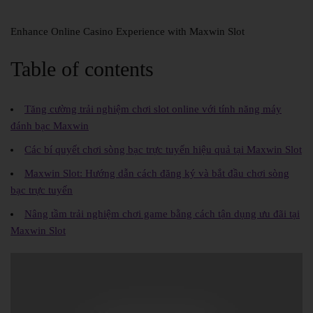
Enhance Online Casino Experience with Maxwin Slot
Table of contents
Tăng cường trải nghiệm chơi slot online với tính năng máy
đánh bạc Maxwin
Các bí quyết chơi sòng bạc trực tuyến hiệu quả tại Maxwin Slot
Maxwin Slot: Hướng dẫn cách đăng ký và bắt đầu chơi sòng
bạc trực tuyến
Nâng tầm trải nghiệm chơi game bằng cách tận dụng ưu đãi tại
Maxwin Slot