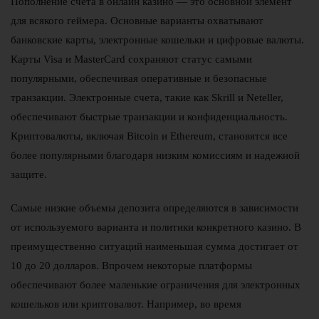
Пополнение счета в онлайн казино — это основной элемент
для всякого геймера. Основные варианты охватывают
банковские карты, электронные кошельки и цифровые валюты.
Карты Visa и MasterCard сохраняют статус самыми
популярными, обеспечивая оперативные и безопасные
транзакции. Электронные счета, такие как Skrill и Neteller,
обеспечивают быстрые транзакции и конфиденциальность.
Криптовалюты, включая Bitcoin и Ethereum, становятся все
более популярными благодаря низким комиссиям и надежной
защите.
Самые низкие объемы депозита определяются в зависимости
от используемого варианта и политики конкретного казино. В
преимущественно ситуаций наименьшая сумма достигает от
10 до 20 долларов. Впрочем некоторые платформы
обеспечивают более маленькие ограничения для электронных
кошельков или криптовалют. Например, во время