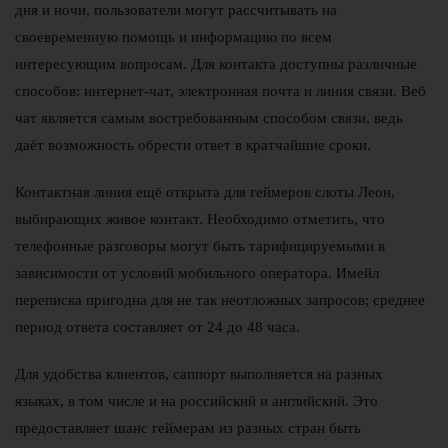
дня и ночи, пользователи могут рассчитывать на
своевременную помощь и информацию по всем
интересующим вопросам. Для контакта доступны различные
способов: интернет-чат, электронная почта и линия связи. Веб
чат является самым востребованным способом связи, ведь
даёт возможность обрести ответ в кратчайшие сроки.
Контактная линия ещё открыта для геймеров слоты Леон,
выбирающих живое контакт. Необходимо отметить, что
телефонные разговоры могут быть тарифицируемыми в
зависимости от условий мобильного оператора. Имейл
переписка пригодна для не так неотложных запросов; среднее
период ответа составляет от 24 до 48 часа.
Для удобства клиентов, саппорт выполняется на разных
языках, в том числе и на российский и английский. Это
предоставляет шанс геймерам из разных стран быть