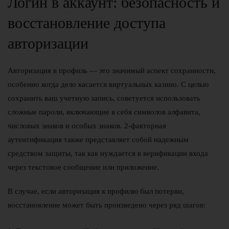
Логин в аккаунт: безопасность и
восстановление доступа
авторизации
Авторизация в профиль — это значимый аспект сохранности,
особенно когда дело касается виртуальных казино. С целью
сохранить ваш учетную запись, советуется использовать
сложные пароли, включающие в себя символов алфавита,
числовых знаков и особых знаков. 2-факторная
аутентификация также представляет собой надежным
средством защиты, так как нуждается в верификации входа
через текстовое сообщение или приложение.
В случае, если авторизация к профилю был потерян,
восстановление может быть произведено через ряд шагов: