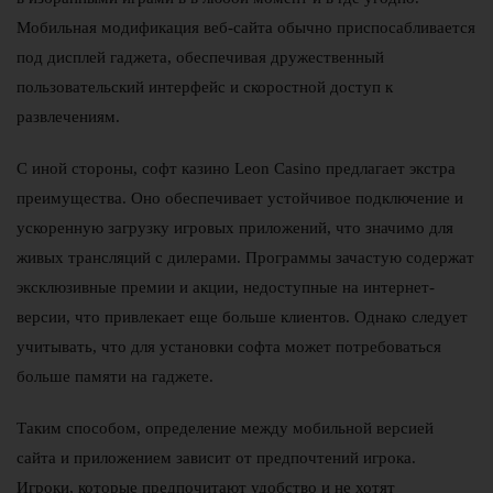
Мобильная модификация веб-сайта обычно приспосабливается
под дисплей гаджета, обеспечивая дружественный
пользовательский интерфейс и скоростной доступ к
развлечениям.
С иной стороны, софт казино Leon Casino предлагает экстра
преимущества. Оно обеспечивает устойчивое подключение и
ускоренную загрузку игровых приложений, что значимо для
живых трансляций с дилерами. Программы зачастую содержат
эксклюзивные премии и акции, недоступные на интернет-
версии, что привлекает еще больше клиентов. Однако следует
учитывать, что для установки софта может потребоваться
больше памяти на гаджете.
Таким способом, определение между мобильной версией
сайта и приложением зависит от предпочтений игрока.
Игроки, которые предпочитают удобство и не хотят