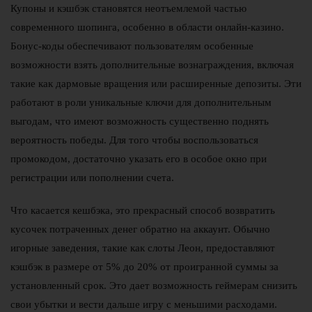
Купоны и кэшбэк становятся неотъемлемой частью
современного шопинга, особенно в области онлайн-казино.
Бонус-коды обеспечивают пользователям особенные
возможности взять дополнительные вознаграждения, включая
такие как дармовые вращения или расширенные депозиты. Эти
работают в роли уникальные ключи для дополнительным
выгодам, что имеют возможность существенно поднять
вероятность победы. Для того чтобы воспользоваться
промокодом, достаточно указать его в особое окно при
регистрации или пополнении счета.
Что касается кешбэка, это прекрасный способ возвратить
кусочек потраченных денег обратно на аккаунт. Обычно
игорные заведения, такие как слоты Леон, предоставляют
кэшбэк в размере от 5% до 20% от проигранной суммы за
установленный срок. Это дает возможность геймерам снизить
свои убытки и вести дальше игру с меньшими расходами.