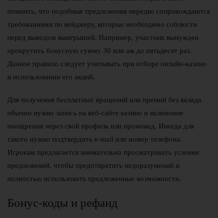
помнить, что подобные предложения нередко сопровождаются
требованиями по вейджеру, которые необходимо соблюсти
перед выводом выигрышей. Например, участник вынужден
прокрутить бонусную сумму 30 или аж до пятьдесят раз.
Данное правило следует учитывать при отборе онлайн-казино
и использовании его акций.
Для получения бесплатных вращений или премий без вклада
обычно нужно запись на веб-сайте казино и включение
поощрения через свой профиль или промокод. Иногда для
такого нужно подтвердить e-mail или номер телефона.
Игрокам предлагается внимательно просматривать условия
предложений, чтобы предотвратить недоразумений и
полностью использовать предложенные возможности.
Бонус-коды и рефанд