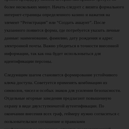
более нескольких минут. Начать следует с визита формального
интернет-страницы определенного казино и нажатия на
элемент “Регистрация” или “Создать аккаунт”. После
указанного появится форма, где потребуется указать личные
данные: наименование, фамилию, дату рождения и адрес
электронной почты. Важно убедиться в точности внесенной
информации, так как она будет использоваться для
идентификации персоны.
Следующим шагом становится формирование устойчивого
ключа доступа. Советуется применять комбинацию из
символов, чисел и особых знаков для усиления безопасности.
Отдельные игорные заведения предлагают повышенную
охрану в виде двухступенчатой аутентификации. По
окончании внесения всех граф, геймеру нужно согласиться с
пользовательское соглашение и правилами