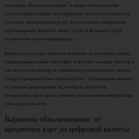
участника. Игровое заведение 7к казино в большинстве
случаев требует копию удостоверения личности и документа
об оплате коммунальных услуг. Без успешного завершения
подтверждения личности, вывод средств возможно будет
отложен или совсем аннулирован.
Кроме того, следует обратить внимание на вероятные сборы.
Определенные казино начисляют комиссию за вывод средств, в
частности если размер не превышает установленного лимита.
Следует предварительно просмотреть с требованиями вывода
на портале казино казино 7к, чтобы не допустить
неожиданностей и сделать процесс максимально комфортным
и быстрым для себя.
Варианты обналичивания: от
кредитных карт до цифровой валюты