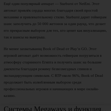
Ещё один популярный аппарат — Starburst от NetEnt. Этот
автомат привлёк сердца многих благодаря своей простой
механике и привлекательному стилю. Starburst дарит геймерам
шанс заполучить до 50 000 жетонов за один раунд, что делает
его прекрасным выбором для тех, кто ценит как визуализацию,
так и шансы на выигрыш.
Не менее захватывающ Book of Dead от Play’n GO. Этот
игровой автомат даёт возможность геймерам погрузиться в
атмосферу старинного Египта и получить шанс на большие
джекпоты благодаря режиму безвозмездных спинов и
экспандирующим символам. С RTP около 96%, Book of Dead
продолжает быть излюбленным выбором среди
профессиональных игроков и начинающих в мире онлайн-
казино.
Системы Megaways и функция