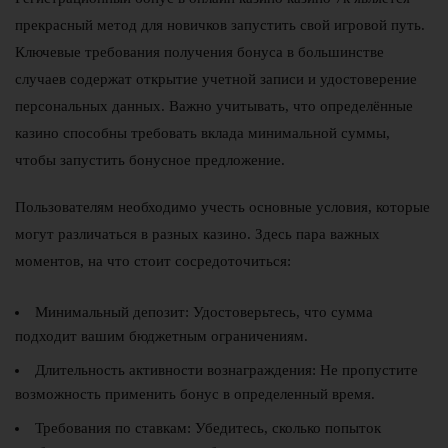
прекрасный метод для новичков запустить свой игровой путь.
Ключевые требования получения бонуса в большинстве
случаев содержат открытие учетной записи и удостоверение
персональных данных. Важно учитывать, что определённые
казино способны требовать вклада минимальной суммы,
чтобы запустить бонусное предложение.
Пользователям необходимо учесть основные условия, которые
могут различаться в разных казино. Здесь пара важных
моментов, на что стоит сосредоточиться:
Минимальный депозит: Удостоверьтесь, что сумма
подходит вашим бюджетным ограничениям.
Длительность активности вознаграждения: Не пропустите
возможность применить бонус в определенный время.
Требования по ставкам: Убедитесь, сколько попыток