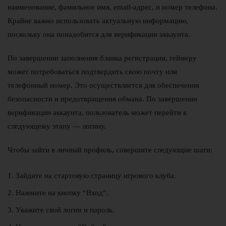
наименование, фамильное имя, email-адрес, и номер телефона.
Крайне важно использовать актуальную информацию,
поскольку она понадобится для верификации аккаунта.
По завершении заполнения бланка регистрации, геймеру
может потребоваться подтвердить свою почту или
телефонный номер. Это осуществляется для обеспечения
безопасности и предотвращения обмана. По завершении
верификации аккаунта, пользователь может перейти к
следующему этапу — логину.
Чтобы зайти в личный профиль, совершите следующие шаги:
Зайдите на стартовую страницу игрового клуба.
Нажмите на кнопку “Вход”.
Укажите свой логин и пароль.