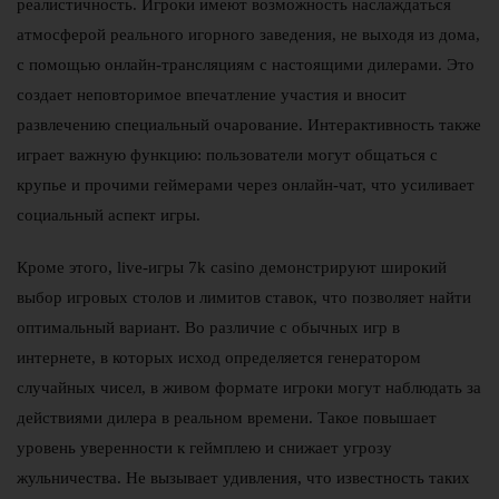
реалистичность. Игроки имеют возможность наслаждаться
атмосферой реального игорного заведения, не выходя из дома,
с помощью онлайн-трансляциям с настоящими дилерами. Это
создает неповторимое впечатление участия и вносит
развлечению специальный очарование. Интерактивность также
играет важную функцию: пользователи могут общаться с
крупье и прочими геймерами через онлайн-чат, что усиливает
социальный аспект игры.
Кроме этого, live-игры 7k casino демонстрируют широкий
выбор игровых столов и лимитов ставок, что позволяет найти
оптимальный вариант. Во различие с обычных игр в
интернете, в которых исход определяется генератором
случайных чисел, в живом формате игроки могут наблюдать за
действиями дилера в реальном времени. Такое повышает
уровень уверенности к геймплею и снижает угрозу
жульничества. Не вызывает удивления, что известность таких