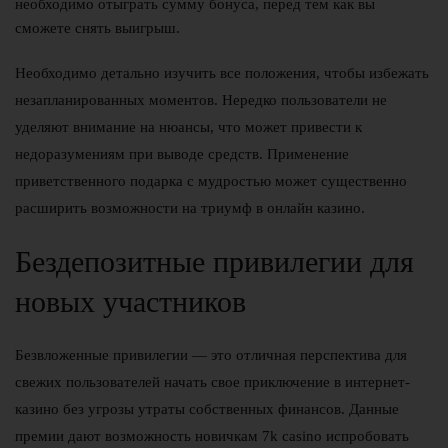
необходимо отыграть сумму бонуса, перед тем как вы
сможете снять выигрыш.
Необходимо детально изучить все положения, чтобы избежать
незапланированных моментов. Нередко пользователи не
уделяют внимание на нюансы, что может привести к
недоразумениям при выводе средств. Применение
приветственного подарка с мудростью может существенно
расширить возможности на триумф в онлайн казино.
Бездепозитные привилегии для
новых участников
Безвложенные привилегии — это отличная перспектива для
свежих пользователей начать свое приключение в интернет-
казино без угрозы утраты собственных финансов. Данные
премии дают возможность новичкам 7k casino испробовать