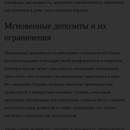
платформ, как казино 7к, неуклонно увеличивается, привлекая
как новичков в деле, так и опытных игроков.
Мгновенные депозиты и их
ограничения
Мгновенные депозиты в онлайн казино становятся все более
востребованными благодаря своей комфортности и скорости.
Геймеры высоко ценят способность мгновенно увеличивать
свои счета, что позволяет им немедленно приступать к игре
без ожидания. Однако, вопреки заметные преимущества,
существуют и конкретные границы. Скажем, некоторые
кредитные организации или платежные сервисы могут снимать
дополнительные комиссии за такие транзакции, что может
увеличить издержки для пользователя.
Также одним моментом становится надежность. Немедленные