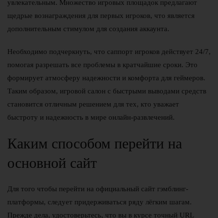
увлекательным. Множество игровых площадок предлагают
щедрые вознаграждения для первых игроков, что является
дополнительным стимулом для создания аккаунта.
Необходимо подчеркнуть, что саппорт игроков действует 24/7,
помогая разрешать все проблемы в кратчайшие сроки. Это
формирует атмосферу надежности и комфорта для геймеров.
Таким образом, игровой салон с быстрыми выводами средств
становится отличным решением для тех, кто уважает
быстроту и надежность в мире онлайн-развлечений.
Каким способом перейти на
основной сайт
Для того чтобы перейти на официальный сайт гэмблинг-
платформы, следует придерживаться ряду лёгким шагам.
Прежде дела, удостоверьтесь, что вы в курсе точный URL