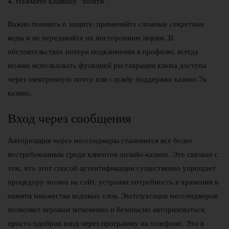
Нажмите клавишу “Войти”.
Важно помнить о защите: применяйте сложные секретные
коды и не передавайте их посторонним людям. В
обстоятельствах потери подключения к профилю, всегда
можно использовать функцией реставрации ключа доступа
через электронную почту или службу поддержки казино 7к
казино.
Вход через сообщения
Авторизация через мессенджеры становится все более
востребованным среди клиентов онлайн-казино. Это связано с
тем, что этот способ аутентификации существенно упрощает
процедуру логина на сайт, устраняя потребность в хранении в
памяти множества кодовых слов. Эксплуатация мессенджеров
позволяет игрокам мгновенно и безопасно авторизоваться,
просто одобрив вход через программу на телефоне. Это в