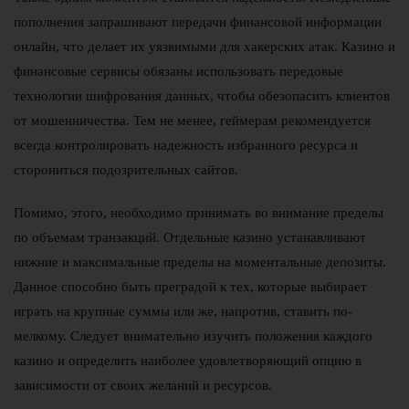
пополнения запрашивают передачи финансовой информации
онлайн, что делает их уязвимыми для хакерских атак. Казино и
финансовые сервисы обязаны использовать передовые
технологии шифрования данных, чтобы обезопасить клиентов
от мошенничества. Тем не менее, геймерам рекомендуется
всегда контролировать надежность избранного ресурса и
сторониться подозрительных сайтов.
Помимо, этого, необходимо принимать во внимание пределы
по объемам транзакций. Отдельные казино устанавливают
нижние и максимальные пределы на моментальные депозиты.
Данное способно быть преградой к тех, которые выбирает
играть на крупные суммы или же, напротив, ставить по-
мелкому. Следует внимательно изучить положения каждого
казино и определить наиболее удовлетворяющий опцию в
зависимости от своих желаний и ресурсов.