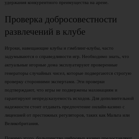
удержания конкурентного преимущества на арене.
Проверка добросовестности
развлечений в клубе
Игроки, навещающие клубы и гэмблинг-клубы, часто
задумываются о справедливости игр. Необходимо знать, что
актуальные игорные дома эксплуатируют проверенные
генераторы случайных чисел, которые подвергаются строгую
проверку сторонними экспертами. Эти проверки
подтверждают, что игры не подвержены махинациям и
гарантируют непредсказуемость исходов. Для дополнительной
надежности стоит отдавать предпочтение онлайн-казино с
лицензией от престижных регуляторов, таких как Мальта или
Великобритания.
Помимо этого, большинство цифровых казино предоставляют