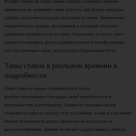
В мире ставок на спорт важна тактика. Геймеры обязаны
принимать во внимание такие аспекты, как форма команды,
ушибы спортсменов и даже погодные условия. Применение
аналитических данных механизмов и сведений помогает
увеличить возможности на удачу. Отдельные ресурсы дают
опцию отслеживать флуктуациями шансов в онлайн режиме,
что обеспечивает шанс делать более обдуманные беты.
Типы ставок в реальном времени и
подробности
Лайв-ставки в казино становятся все более
распространенными благодаря своей энергичности и
возможностям для геймеров. Одним из основных видов
становится пари по поводу итог состязания, в каком участники
имеют возможность делать прогнозы на исход игры в
реальном времени. Данное позволяет задействовать свежую