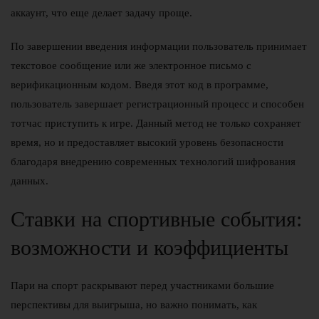
аккаунт, что еще делает задачу проще.
По завершении введения информации пользователь принимает
текстовое сообщение или же электронное письмо с
верификационным кодом. Введя этот код в программе,
пользователь завершает регистрационный процесс и способен
тотчас приступить к игре. Данный метод не только сохраняет
время, но и предоставляет высокий уровень безопасности
благодаря внедрению современных технологий шифрования
данных.
Ставки на спортивные события:
возможности и коэффициенты
Пари на спорт раскрывают перед участниками большие
перспективы для выигрыша, но важно понимать, как