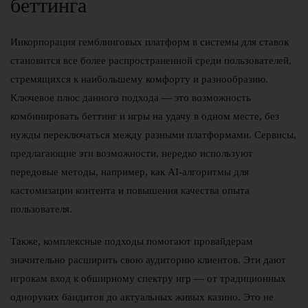
беттинга
Инкорпорация гемблинговых платформ в системы для ставок
становится все более распространенной среди пользователей,
стремящихся к наибольшему комфорту и разнообразию.
Ключевое плюс данного подхода — это возможность
комбинировать беттинг и игры на удачу в одном месте, без
нужды переключаться между разными платформами. Сервисы,
предлагающие эти возможности, нередко используют
передовые методы, например, как AI-алгоритмы для
кастомизации контента и повышения качества опыта
пользователя.
Также, комплексные подходы помогают провайдерам
значительно расширить свою аудиторию клиентов. Эти дают
игрокам вход к обширному спектру игр — от традиционных
одноруких бандитов до актуальных живых казино. Это не