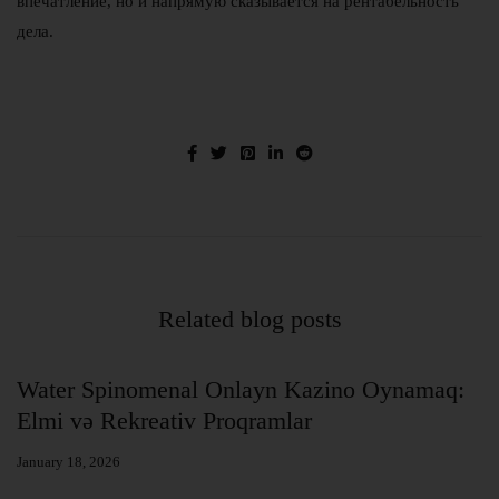
впечатление, но и напрямую сказывается на рентабельность
дела.
Related blog posts
at
Water Spinomenal Onlayn Kazino Oynamaq:
B
Elmi və Rekreativ Proqramlar
E
January 18, 2026
Ja