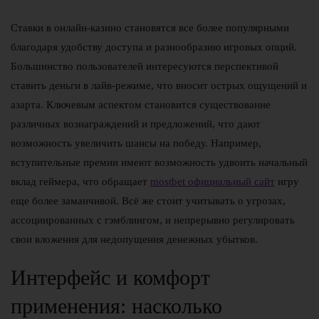
Ставки в онлайн-казино становятся все более популярными
благодаря удобству доступа и разнообразию игровых опций.
Большинство пользователей интересуются перспективой
ставить деньги в лайв-режиме, что вносит острых ощущений и
азарта. Ключевым аспектом становится существование
различных вознаграждений и предложений, что дают
возможность увеличить шансы на победу. Например,
вступительные премии имеют возможность удвоить начальный
вклад геймера, что обращает
mostbet официальный сайт
игру
еще более заманчивой. Всё же стоит учитывать о угрозах,
ассоциированных с гэмблингом, и непрерывно регулировать
свои вложения для недопущения денежных убытков.
Интерфейс и комфорт
применения: насколько