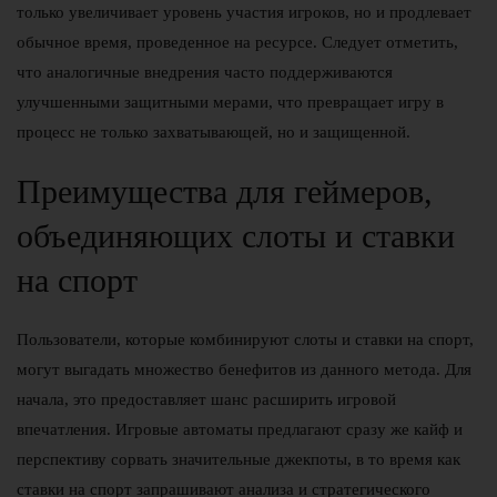
только увеличивает уровень участия игроков, но и продлевает
обычное время, проведенное на ресурсе. Следует отметить,
что аналогичные внедрения часто поддерживаются
улучшенными защитными мерами, что превращает игру в
процесс не только захватывающей, но и защищенной.
Преимущества для геймеров,
объединяющих слоты и ставки
на спорт
Пользователи, которые комбинируют слоты и ставки на спорт,
могут выгадать множество бенефитов из данного метода. Для
начала, это предоставляет шанс расширить игровой
впечатления. Игровые автоматы предлагают сразу же кайф и
перспективу сорвать значительные джекпоты, в то время как
ставки на спорт запрашивают анализа и стратегического