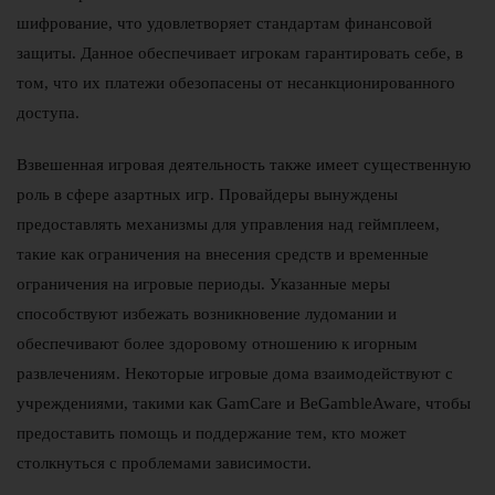
шифрование, что удовлетворяет стандартам финансовой
защиты. Данное обеспечивает игрокам гарантировать себе, в
том, что их платежи обезопасены от несанкционированного
доступа.
Взвешенная игровая деятельность также имеет существенную
роль в сфере азартных игр. Провайдеры вынуждены
предоставлять механизмы для управления над геймплеем,
такие как ограничения на внесения средств и временные
ограничения на игровые периоды. Указанные меры
способствуют избежать возникновение лудомании и
обеспечивают более здоровому отношению к игорным
развлечениям. Некоторые игровые дома взаимодействуют с
учреждениями, такими как GamCare и BeGambleAware, чтобы
предоставить помощь и поддержание тем, кто может
столкнуться с проблемами зависимости.