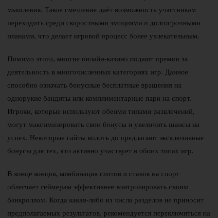
мышления. Такое смешение даёт возможность участникам
переходить среди скоростными эмоциями и долгосрочными
планами, что делает игровой процесс более увлекательным.
Помимо этого, многие онлайн-казино подают премии за
деятельность в многочисленных категориях игр. Данное
способно означать бонусные бесплатные вращения на
однорукие бандиты или комплиментарные пари на спорт.
Игроки, которые используют обеими типами развлечений,
могут максимизировать свои бонусы и увеличить шансы на
успех. Некоторые сайты вплоть до предлагают эксклюзивные
бонусы для тех, кто активно участвует в обоих типах игр.
В конце концов, комбинация слотов и ставок на спорт
облегчает геймерам эффективнее контролировать своим
банкроллом. Когда какая-либо из числа разделов не приносит
предполагаемых результатов, рекомендуется переключиться на