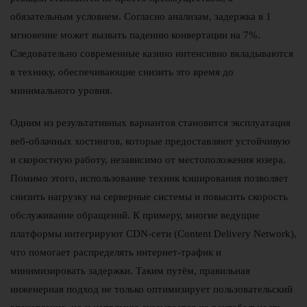
обязательным условием. Согласно анализам, задержка в 1
мгновение может вызвать падению конвертации на 7%.
Следовательно современные казино интенсивно вкладываются
в технику, обеспечивающие снизить это время до
минимального уровня.
Одним из результативных вариантов становится эксплуатация
веб-облачных хостингов, которые предоставляют устойчивую
и скоростную работу, независимо от местоположения юзера.
Помимо этого, использование техник кэширования позволяет
снизить нагрузку на серверные системы и повысить скорость
обслуживание обращений. К примеру, многие ведущие
платформы интегрируют CDN-сети (Content Delivery Network),
что помогает распределять интернет-трафик и
минимизировать задержки. Таким путём, правильная
инженерная подход не только оптимизирует пользовательский