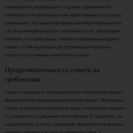
пользователей, выбирающих создавать обращения без
необходимости авторизации или задействования сторонних
приложений. Эта конкретная форма регулярно применяется
для сбора мнений и идей по улучшению услуг. Необходимо
отметить, что прибыльные гэмблинг-платформы внедряют
анкеты с CRM-системами для оптимизации обработки
запросов и улучшения клиентского сервиса.
Продолжительность ответа на
требования
Скорость реакции на требования имеет ключевую функцию в
эффективной функционировании онлайн казино. Мгновенная
отклик на действия пользователя может значительно повысить
его довольство и удержание на платформе. В индустрии, где
каждая минута на счету, повышение эффективности времени
реакции становится не просто преимуществом, а