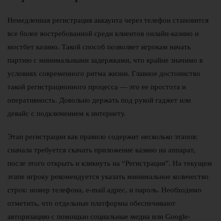
Немедленная регистрация аккаунта через телефон становится
все более востребованной среди клиентов онлайн-казино и
мостбет казино. Такой способ позволяет игрокам начать
партию с минимальными задержками, что крайне значимо в
условиях современного ритма жизни. Главное достоинство
такой регистрационного процесса — это ее простота и
оперативность. Довольно держать под рукой гаджет или
девайс с подключением к интернету.
Этап регистрации как правило содержит несколько этапов:
сначала требуется скачать приложение казино на аппарат,
после этого открыть и кликнуть на “Регистрация”. На текущем
этапе игроку рекомендуется указать минимальное количество
строк: номер телефона, e-mail адрес, и пароль. Необходимо
отметить, что отдельные платформы обеспечивают
авторизацию с помощью социальные медиа или Google-