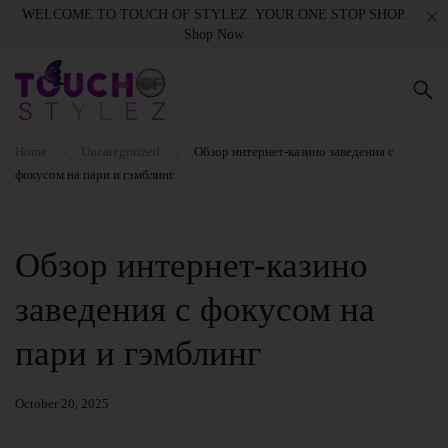
WELCOME TO TOUCH OF STYLEZ. YOUR ONE STOP SHOP.
Shop Now
Home
Uncategorized
Обзор интернет-казино заведения с
фокусом на пари и гэмблинг
Обзор интернет-казино
заведения с фокусом на
пари и гэмблинг
October 20, 2025