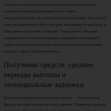
Значимость взвешенной игрового процесса и надежного
показателя охраны акцентируется не только
законодательством, но и репутацией самих казино. Игроки всё
чаще предпочитают сайты, которые показывают открытость и
заботливое отношение к игрокам. Таким путём, введение
современных технологий охраны и программ осознанного
азарта становится ключевым элементом успешного ведения
бизнеса в сфере онлайн-гемблинга.
Получение средств: средние
периоды выплаты и
потенциальные задержки
Получение выигрыша из интернет-казино — это значимый
фактор, который интересует всех игроков. Типичные периоды