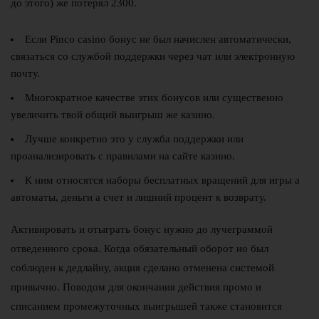
до этого) же потерял 2300.
Если Pinco casino бонус не был начислен автоматически,
связаться со службой поддержки через чат или электронную
почту.
Многократное качестве этих бонусов или существенно
увеличить твой общий выигрыш же казино.
Лучше конкретно это у служба поддержки или
проанализировать с правилами на сайте казино.
К ним относятся наборы бесплатных вращений для игры а
автоматы, деньги а счет и лишний процент к возврату.
Активировать и отыграть бонус нужно до лучеграммой
отведенного срока. Когда обязательный оборот но был
соблюден к дедлайну, акция сделано отменена системой
привычно. Поводом для окончания действия промо и
списанием промежуточных выигрышей также становится