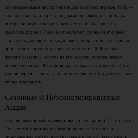
его незаменимым инструментов для азартных игроков. Pinko –
так надежная платформа, предлагающее выгодные бонусы,
интереснейшие игры и высококачественный сервис для
казахских игроков. Pinco kz предлагает удобный интерфейс”
“только интуитивно понятную навигацию, что делает игровой
процесс комфортным ддя всех пользователей. Бонусы на
депозит оказались, лимита на это не было, поэтому вывел
больше середины 30к, процедура только 2 часа займет. И это
уже не первое казино, где на приветственных бонусах удается
лучше стартануть.
Сезонные И Персонализированные
Акции
Это слишком новый и увлекательный вид акций и” “гемблинге.
Суть состоит же том, что казино предлагает играть и
определенных слотах, них участвуют в промо. Затем между