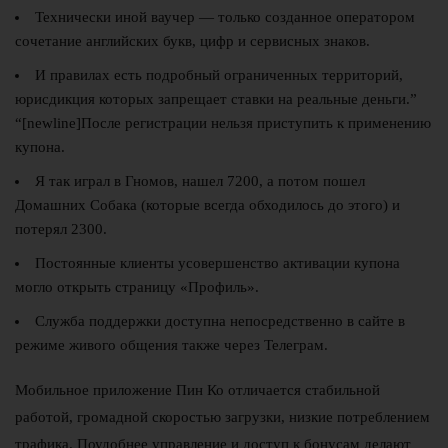
Технически иной ваучер — только созданное оператором
сочетание английских букв, цифр и сервисных знаков.
И правилах есть подробный ограниченных территорий,
юрисдикция которых запрещает ставки на реальные деньги.”
“[newline]После регистрации нельзя приступить к применению
купона.
Я так играл в Гномов, нашел 7200, а потом пошел
Домашних Собака (которые всегда обходилось до этого) и
потерял 2300.
Постоянные клиенты усовершенство активации купона
могло открыть страницу «Профиль».
Служба поддержки доступна непосредственно в сайте в
режиме живого общения также через Телеграм.
Мобильное приложение Пин Ко отличается стабильной
работой, громадной скоростью загрузки, низкие потреблением
трафика. Поудобнее управление и доступ к бонусам делают