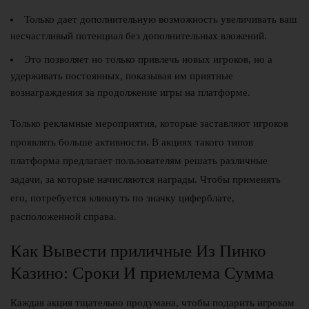
Только дает дополнительную возможность увеличивать ваш
несчастливый потенциал без дополнительных вложений.
Это позволяет но только привлечь новых игроков, но а
удерживать постоянных, показывая им приятные
вознаграждения за продолжение игры на платформе.
Только рекламные мероприятия, которые заставляют игроков
проявлять больше активности. В акциях такого типов
платформа предлагает пользователям решать различные
задачи, за которые начисляются награды. Чтобы применять
его, потребуется кликнуть по значку циферблате,
расположенной справа.
Как Вывести приличные Из Пинко
Казино: Сроки И приемлема Сумма
Каждая акция тщательно продумана, чтобы подарить игрокам