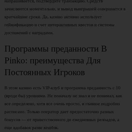
напрашивается, подтвердите транзакцию. Средств
зачисляются моментально, и вывод выигрышей совершается в
кратчайшие сроки. Да, казино активно использует
геймификацию и счет интерактивных квестов и системы
достижений с наградами.
Программы преданности В
Pinko: преимущества Для
Постоянных Игроков
В этом казино есть VIP-клуб и программа преданность с 10
(вроде бы) уровнями. Не поначалу не знал и не понимал, как
все определено, хотя все очень просто, и главное подробно
расписано. Только оператор дает предостаточно разных
бонусов — от приветственного до ежедневных релоадов, а
еще вдобавок разве кешбэк.