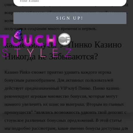
снятие, пройдите верификацию. Важен активировать промокод
вовремя и соблюдать обстоятельств отыгрыша, чтобы заиметь
SIGN UP!
возможность вывести выигранные средства. Этим образом
получается сохраним много времени и нервов.
какие Бонусы У Пинко Казино
Никогда не Забываются?
Казино Pinko сможет приятно удивить каждого игрока
бонусным разнообразием. Для активных пользователей
действует предназначенный VIP клуб Пинко. Пинко казино
рекомендует игрокам множество бонусов, которые могут
намного увеличить их шанс на выигрыш. Вторым из главных
преимуществ” “являлись возможность удвоить твой депозит с
стоунское различных бонусных предложений. В этой статье
мы подробно рассмотрим, какие именно бонусы доступны для